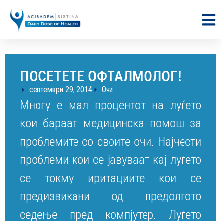
ПОСЕТЕТЕ ОФТАЛМОЛОГ!
септември 29, 2014
Очи
Многу е мал процентот на луѓето
кои бараат медицинска помош за
проблемите со своите очи. Најчести
проблеми кои се јавуваат кај луѓето
се токму иритациите кои се
предизвикани од предолгото
седење пред компјутер. Луѓето