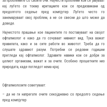
за проблемите со своите очи. Најчести проблеми кои се јавуваат
кај луѓето се токму иритациите кои се предизвикани од
предолгото седење пред компјутер. Луѓето често го
занемаруваат овој проблем, а не се свесни до што може да
доведе.
Најчестото прашање кое пациентите го поставуваат на својот
офталмолог е како да го сочуваат нивниот вид. Тука важат
правилата, како и за сите работи во животот. Треба да го
слушате здравиот разум. Потребни се редовни годишни
прегледи кај офталмолог. Здравите навики кои се добри за
целиот организам, важат и за очите. Особено прошетките низ
природата, каде погледот нема крај.
Офталмолозите советуваат:
– да не ги напрегате очите секојдневно со предолго седење
пред компјутер