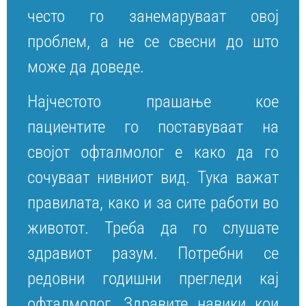
често го занемаруваат овој
проблем, а не се свесни до што
може да доведе.
Најчестото прашање кое
пациентите го поставуваат на
својот офталмолог е како да го
сочуваат нивниот вид. Тука важат
правилата, како и за сите работи во
животот. Треба да го слушате
здравиот разум. Потребни се
редовни годишни прегледи кај
офталмолог. Здравите навики кои