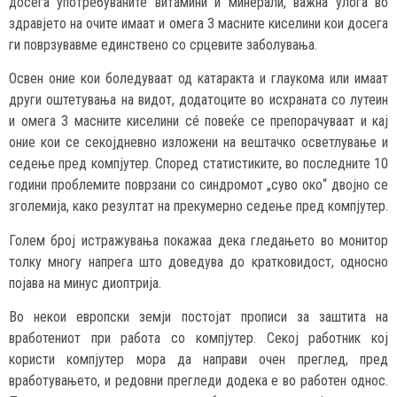
досега употребуваните витамини и минерали, важна улога во
здравјето на очите имаат и омега 3 масните киселини кои досега
ги поврзувавме единствено со срцевите заболувања.
Освен оние кои боледуваат од катаракта и глаукома или имаат
други оштетувања на видот, додатоците во исхраната со лутеин
и омега 3 масните киселини сé повеќе се препорачуваат и кај
оние кои се секојдневно изложени на вештачко осветлување и
седење пред компјутер. Според статистиките, во последните 10
години проблемите поврзани со синдромот „суво око“ двојно се
зголемија, како резултат на прекумерно седење пред компјутер.
Голем број истражувања покажаа дека гледањето во монитор
толку многу напрега што доведува до кратковидост, односно
појава на минус диоптрија.
Во некои европски земји постојат прописи за заштита на
вработениот при работа со компјутер. Секој работник кој
користи компјутер мора да направи очен преглед, пред
вработувањето, и редовни прегледи додека е во работен однос.