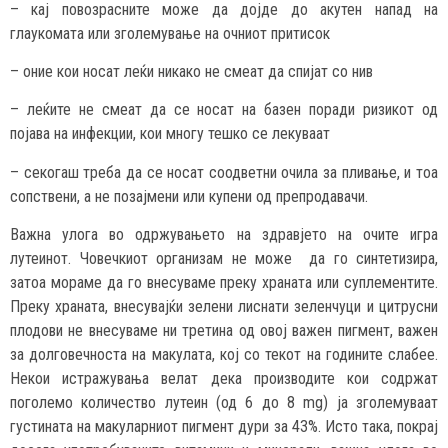
– кај повозрасните може да дојде до акутен напад на
глаукомата или зголемување на очниот притисок
– оние кои носат леќи никако не смеат да спијат со нив
– леќите не смеат да се носат на базен поради ризикот од
појава на инфекции, кои многу тешко се лекуваат
– секогаш треба да се носат соодветни очила за пливање, и тоа
сопствени, а не позајмени или купени од препродавачи.
Важна улога во одржувањето на здравјето на очите игра
лутеинот. Човечкиот организам не може да го синтетизира,
затоа мораме да го внесуваме преку храната или суплементите.
Преку храната, внесувајќи зелени лиснати зеленчуци и цитрусни
плодови не внесуваме ни третина од овој важен пигмент, важен
за долговечноста на макулата, кој со текот на годините слабее.
Некои истражувања велат дека производите кои содржат
поголемо количество лутеин (од 6 до 8 mg) ја зголемуваат
густината на макуларниот пигмент дури за 43%. Исто така, покрај