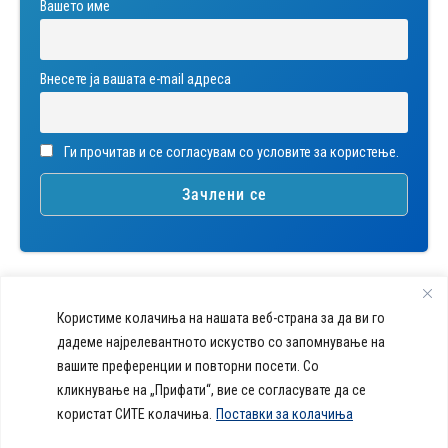
Вашето име
Внесете ја вашата е-mail адреса
Ги прочитав и се согласувам со условите за користење.
Користиме колачиња на нашата веб-страна за да ви го
дадеме најрелевантното искуство со запомнување на
вашите преференции и повторни посети. Со
callcenter@acibademsistina.mk
кликнување на „Прифати“, вие се согласувате да се
+ 389 2 30 99 500
Acibadem
користат СИТЕ колачиња.
Поставки за колачиња
Daily Dose Of Health -
Sistina - За
Ул. Скупи 5А Скопје
Здравствен блог со совети за