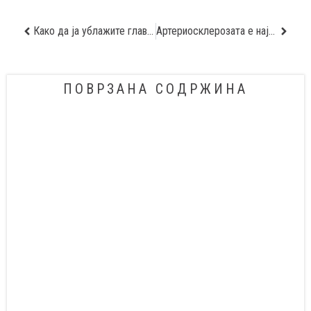
Како да ја ублажите главоболката предизвикана од стрес
Артериосклерозата е најчеста причина за проширување на абдоминалната аорта
ПОВРЗАНА СОДРЖИНА