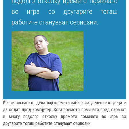
подолго отколку времето поминато
во игра со другарите тогаш
работите стануваат сериозни.
Ќе се согласите дека најголемата забава за денешните деца е
да седат пред компјутер. Кога времето поминато пред екранот
е многу подолго отколку времето поминато во игра со
другарите тогаш работите стануваат сериозни.