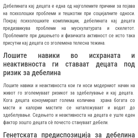
Дебелината кај децата е една од најголемите причини за појава
на психолошки проблеми и тешкотии при социјалните односи.
Покрај психолошките компликации, дебелината кај децата
предизвикува проблеми на мускулатурата и скелетот.
Проблемите при дишењето и физичката активност се исто така
присутни кај децата со зголемена телесна тежина.
Лошите навики во исхраната и
неактивноста ги ставаат децата под
ризик за дебелина
Лошите навики и неактивноста кои ги носи модерниот начин на
живот го зголемуваат ризикот за здебелување и кај децата.
Кога децата конзумираат голема количина храна богата со
масти и калории мастите се наталожуваат и водат до
здебелување. Седењето и неактивноста на децата е уште еден
фактор зошто децата сè почесто стануваат дебели.
Генетската предиспозиција за дебелина