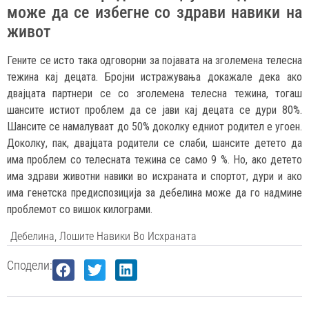
може да се избегне со здрави навики на
живот
Гените се исто така одговорни за појавата на зголемена телесна
тежина кај децата. Бројни истражувања докажале дека ако
двајцата партнери се со зголемена телесна тежина, тогаш
шансите истиот проблем да се јави кај децата се дури 80%.
Шансите се намалуваат до 50% доколку едниот родител е угоен.
Доколку, пак, двајцата родители се слаби, шансите детето да
има проблем со телесната тежина се само 9 %. Но, ако детето
има здрави животни навики во исхраната и спортот, дури и ако
има генетска предиспозиција за дебелина може да го надмине
проблемот со вишок килограми.
Дебелина
,
Лошите Навики Во Исхраната
Сподели: