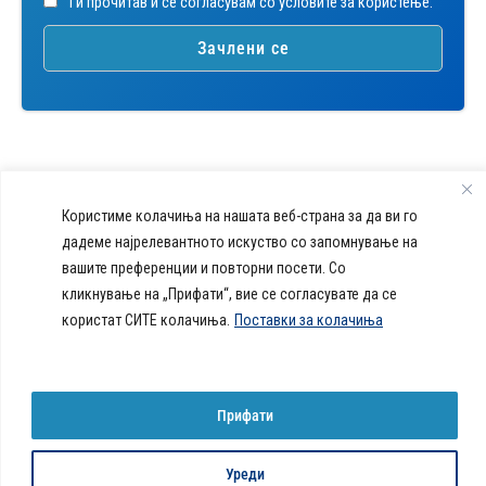
Ги прочитав и се согласувам со условите за користење.
Користиме колачиња на нашата веб-страна за да ви го
дадеме најрелевантното искуство со запомнување на
callcenter@acibademsistina.mk
вашите преференции и повторни посети. Со
+ 389 2 30 99 500
Acibadem
Daily Dose Of Health -
кликнување на „Прифати“, вие се согласувате да се
Sistina - За
Ул. Скупи 5А Скопје
Здравствен блог со совети за
користат СИТЕ колачиња.
Поставки за колачиња
животот се
вашeто здравје. Креиравме
работи!
портал кој ќе ви ги одговори
сите прашања за вашето
здравје и ќе ви даде совети
Прифати
за здрав живот.
Уреди
© 2026 Сите права се задржани
Политика за колачиња на веб-страница