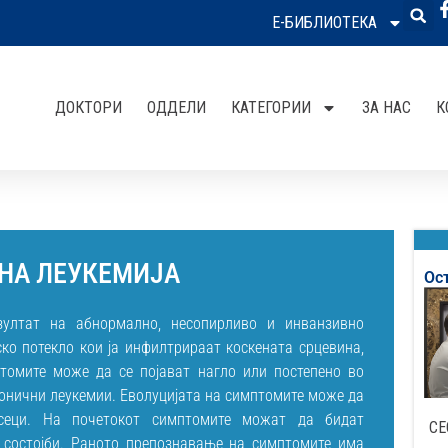
Е-БИБЛИОТЕКА
ДОКТОРИ
ОДДЕЛИ
КАТЕГОРИИ
ЗА НАС
К
 НА ЛЕУКЕМИЈА
Ос
зултат на абнормално, несопирливо и инванзивно
о потекло кои ја инфилтрираат коскената срцевина,
томите може да се појават нагло или постепено во
ронични леукемии. Еволуцијата на симптомите може да
есеци. На почетокот симптомите можат да бидат
СЕ
 состојби. Раното препознавање на симптомите има