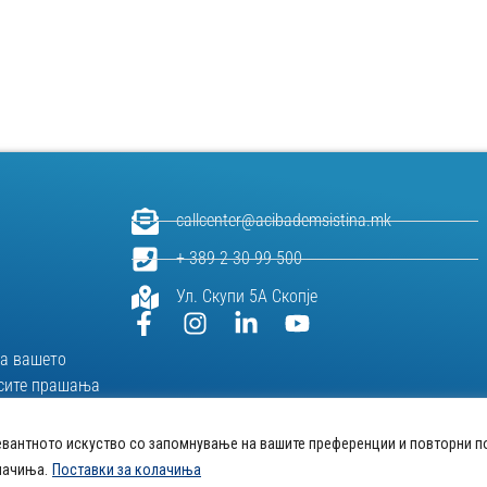
callcenter@acibademsistina.mk
+ 389 2 30 99 500
Ул. Скупи 5А Скопје
за вашeто
и сите прашања
живот.
евантното искуство со запомнување на вашите преференции и повторни п
лачиња.
Поставки за колачиња