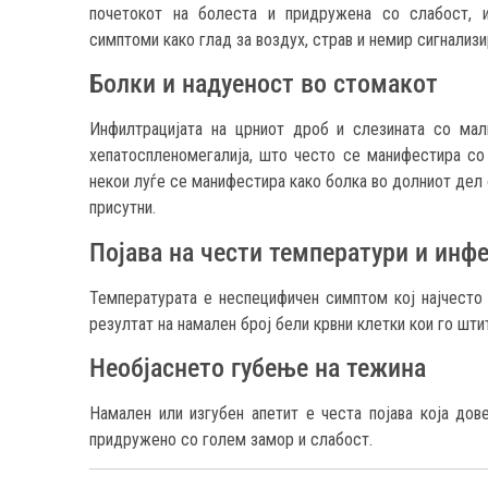
почетокот на болеста и придружена со слабост, и
симптоми како глад за воздух, страв и немир сигнализи
Болки и надуеност во стомакот
Инфилтрацијата на црниот дроб и слезината со мал
хепатоспленомегалија, што често се манифестира со 
некои луѓе се манифестира како болка во долниот дел 
присутни.
Појава на чести температури и инф
Температурата е неспецифичен симптом кој најчесто 
резултат на намален број бели крвни клетки кои го шти
Необјаснето губење на тежина
Намален или изгубен апетит е честа појава која до
придружено со голем замор и слабост.