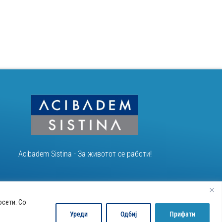
Acibadem Sistina - За животот се работи!
осети. Со
Уреди
Одбиј
Прифати