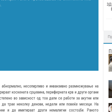
ЗД
.
а абнормално, несопирливо и инванзивно размножување на
рираат коскената срцевина, периферната крв и други органи
степено во зависност од тоа дали се работи за акутни или
 да трае неколку денови, недели или повеќе месеци. На
ни и да имитираат други немалигни состојби. Раното