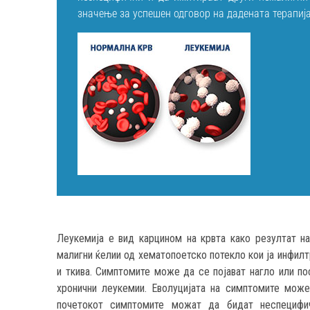
значење за успешен одговор на дадената терапија
Леукемија е вид карцином на крвта како резултат н
малигни ќелии од хематопоетско потекло кои ја инфилт
и ткива. Симптомите може да се појават нагло или по
хронични леукемии. Еволуцијата на симптомите може
почетокот симптомите можат да бидат неспецифич