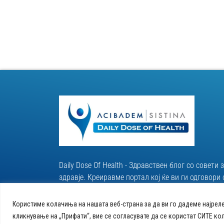
Daily Dose Of Health - Здравствен блог со совети 
здравје. Креиравме портал кој ќе ви ги одговор
за вашето здравје и ќе ви даде совети за здрав 
Користиме колачиња на нашата веб-страна за да ви го дадеме најрел
кликнување на „Прифати“, вие се согласувате да се користат СИТЕ ко