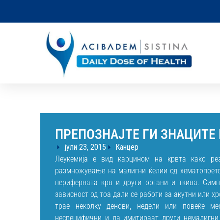
ПРЕПОЗНАЈТЕ ГИ ЗНАЦИТЕ
јули 23, 2015
Канцер
Леукемија е вид карцином на крвта како ре
размножување на малигни ќелии од хематопоетск
периферната крв и други органи и ткива. Симп
зависност од тоа дали се работи за акутни или х
трае неколку денови, недели или повеќе м
неспецифични и да имитираат други немалигни