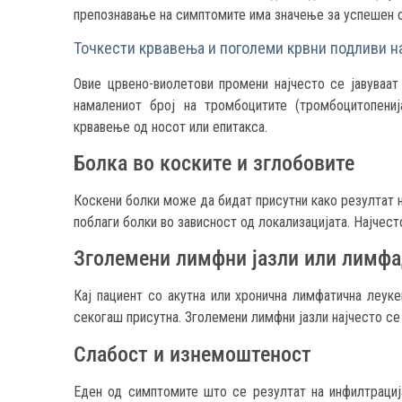
препознавање на симптомите има значење за успешен о
Точкести крвавења и поголеми крвни подливи н
Овие црвено-виолетови промени најчесто се јавуваат 
намалениот број на тромбоцитите (тромбоцитопениј
крвавење од носот или епитакса.
Болка во коските и зглобовите
Коскени болки може да бидат присутни како резултат на
поблаги болки во зависност од локализацијата. Најчесто
Зголемени лимфни јазли или лимфа
Кај пациент со акутна или хронична лимфатична леукем
секогаш присутна. Зголемени лимфни јазли најчесто се ј
Слабост и изнемоштеност
Еден од симптомите што се резултат на инфилтрација