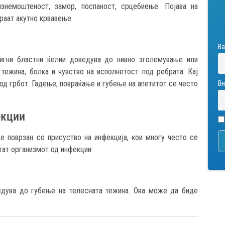
знемоштеност, замор, поспаност, срцебиење. Појава на
раат акутно крвавење.
Ва
игни бластни ќелии доведува до нивно зголемување или
тежина, болка и чувство на исполнетост под ребрата. Кај
од грбот. Гадење, повраќање и губење на апетитот се често
Вн
екции
е поврзан со присуство на инфекција, кои многу често се
тат организмот од инфекции.
ведува до губење на телесната тежина. Ова може да биде