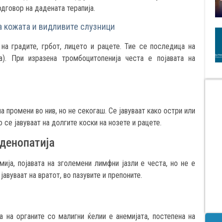
дговор на дадената терапија.
а кожата и видливите слузници
на градите, грбот, лицето и рацете. Тие се последица на
а). При изразена тромбоцитопенија честа е појавата на
 промени во нив, но не секогаш. Се јавуваат како остри или
 се јавуваат на долгите коски на нозете и рацете.
денопатија
ија, појавата на зголемени лимфни јазли е честа, но не е
авуваат на вратот, во пазувите и препоните.
 на органите со малигни ќелии е анемијата, постепена на