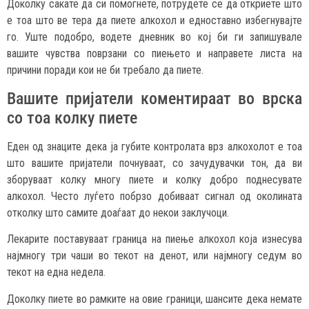
Доколку сакате да си помогнете, потрудете се да откриете што
е тоа што ве тера да пиете алкохол и едноставно избегнувајте
го. Уште подобро, водете дневник во кој би ги запишувале
вашите чувства поврзани со пиењето и направете листа на
причини поради кои не би требало да пиете.
Вашите пријатели коментираат во врска
со тоа колку пиете
Еден од знаците дека ја губите контролата врз алкохолот е тоа
што вашите пријатели почнуваат, со зачудувачки тон, да ви
зборуваат колку многу пиете и колку добро поднесувате
алкохол. Често луѓето побрзо добиваат сигнал од околината
отколку што самите доаѓаат до некои заклучоци.
Лекарите поставуваат граница на пиење алкохол која изнесува
најмногу три чаши во текот на денот, или најмногу седум во
текот на една недела.
Доколку пиете во рамките на овие граници, шансите дека немате