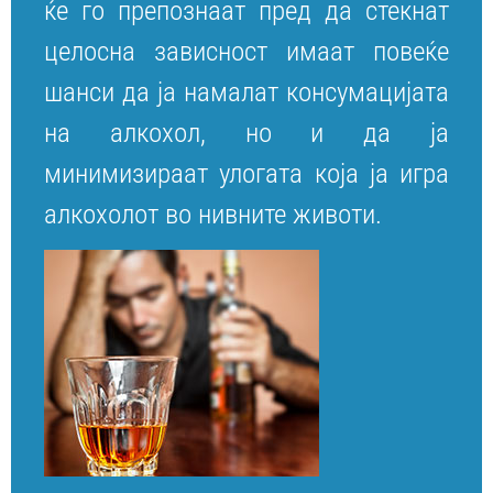
ќе го препознаат пред да стекнат
целосна зависност имаат повеќе
шанси да ја намалат консумацијата
на алкохол, но и да ја
минимизираат улогата која ја игра
алкохолот во нивните животи.