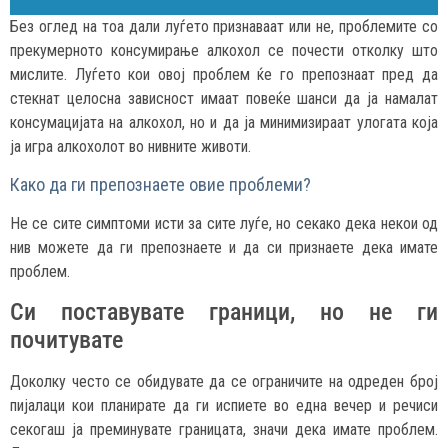
Без оглед на тоа дали луѓето признаваат или не, проблемите со
прекумерното консумирање алкохол се почести отколку што
мислите. Луѓето кои овој проблем ќе го препознаат пред да
стекнат целосна зависност имаат повеќе шанси да ја намалат
консумацијата на алкохол, но и да ја минимизираат улогата која
ја игра алкохолот во нивните животи.
Како да ги препознаете овие проблеми?
Не се сите симптоми исти за сите луѓе, но секако дека некои од
нив можете да ги препознаете и да си признаете дека имате
проблем.
Си поставувате граници, но не ги
почитувате
Доколку често се обидувате да се ограничите на одреден број
пијалаци кои планирате да ги испиете во една вечер и речиси
секогаш ја преминувате границата, значи дека имате проблем.