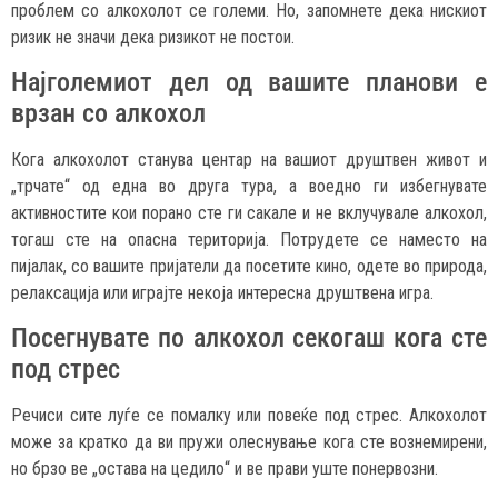
проблем со алкохолот се големи. Но, запомнете дека нискиот
ризик не значи дека ризикот не постои.
Најголемиот дел од вашите планови е
врзан со алкохол
Кога алкохолот станува центар на вашиот друштвен живот и
„трчате“ од една во друга тура, а воедно ги избегнувате
активностите кои порано сте ги сакале и не вклучувале алкохол,
тогаш сте на опасна територија. Потрудете се наместо на
пијалак, со вашите пријатели да посетите кино, одете во природа,
релаксација или играјте некоја интересна друштвена игра.
Посегнувате по алкохол секогаш кога сте
под стрес
Речиси сите луѓе се помалку или повеќе под стрес. Алкохолот
може за кратко да ви пружи олеснување кога сте вознемирени,
но брзо ве „остава на цедило“ и ве прави уште понервозни.