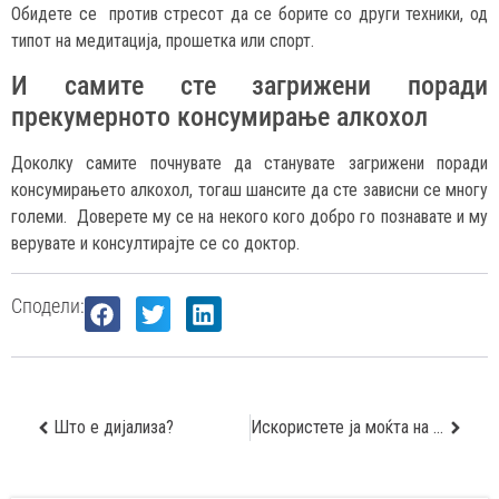
Обидете се против стресот да се борите со други техники, од
типот на медитација, прошетка или спорт.
И самите сте загрижени поради
прекумерното консумирање алкохол
Доколку самите почнувате да станувате загрижени поради
консумирањето алкохол, тогаш шансите да сте зависни се многу
големи. Доверете му се на некого кого добро го познавате и му
верувате и консултирајте се со доктор.
Сподели:
Што е дијализа?
Искористете ја моќта на лубеницата