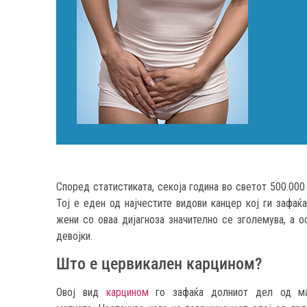
Според статистиката, секоја година во светот 500.000
Тој е еден од најчестите видови канцер кој ги зафаќ
жени со оваа дијагноза значително се зголемува, а 
девојки.
Што е цервикален карцином?
Овој вид
карцином
го зафаќа долниот дел од матк