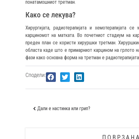
понатамошниот третман.
Како се лекува?
Хирургијата, радиотерапијата и хемотерапијата се
карциномот на матката. Во почетниот стадиум на ка
преден план се користи хируршки третман. Хируршки
областа каде што е примарниот карцином на грлото н
фази како основна форма на третман е радиотерапијата
Сподели:
Дали е настинка или грип?
ПОВРЗАН