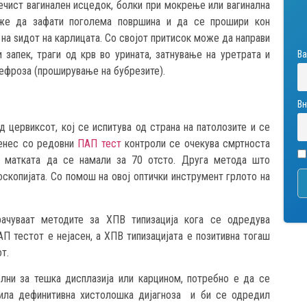
ечист вагинален исцедок, болки при мокрење или вагинална
оже да зафати поголема површина и да се прошири кон
о на ѕидот на карлицата. Со својот притисок може да направи
 запек, траги од крв во урината, затнување на уретрата и
Ва
нефроза (проширување на бубрезите).
Вн
 цервиксот, кој се испитува од страна на патолозите и се
Денес со редовни
ПАП тест
контроли се очекува смртноста
а матката да се намали за 70 отсто. Друга метода што
копијата. Со помош на овој оптички инструмент грлото на
чуваат методите за ХПВ типизација кога се одредува
П тестот е нејасен, а ХПВ типизацијата е позитивна тогаш
т.
лни за тешка дисплазија или карцином, потребно е да се
вила дефинитивна хистолошка дијагноза и би се одредил