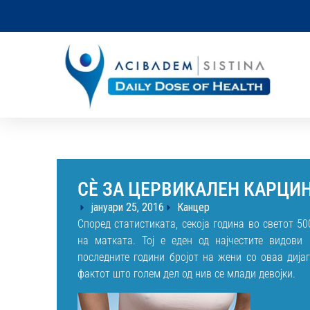
СÈ ЗА ЦЕРВИКАЛЕН КАРЦИ
јануари 25, 2016
Канцер
Според статистиката, секоја година во светот 5
на матката. Тој е еден од најчестите видови
последните години бројот на жени со оваа дија
фактот што голем дел од нив се млади девојки.