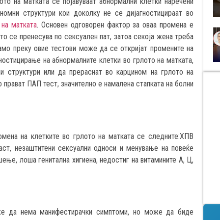
ото на матката се појавуваат абнормални клетки наречени
иномни структури кои доколку не се дијагностицираат во
 на матката
. Основен одговорен фактор за оваа промена е
то се пренесува по сексуален пат, затоа секоја жена треба
мо преку овие тестови може да се откријат промените на
ностицирање на абнормалните клетки во грлото на матката,
и структури или да прераснат во карцином на грлото на
о прават ПАП тест, значително е намалена стапката на болни
омена на клетките во грлото на матката се следните:ХПВ
раст, незаштитени сексуални односи и менување на повеќе
ење, лоша генитална хигиена, недостиг на витамините А, Ц,
же да нема манифестирачки симптоми, но може да биде