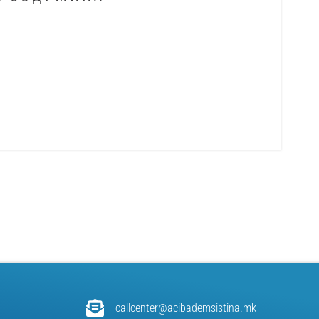
callcenter@acibademsistina.mk