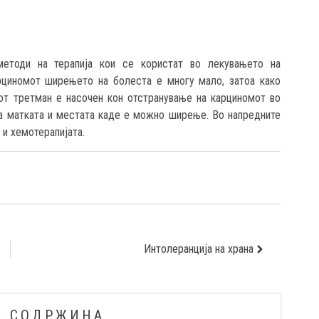
 методи на терапија кои се користат во лекувањето на
рциномот ширењето на болеста е многу мало, затоа како
от третман е насочен кон отстранување на карциномот во
а матката и местата каде е можно ширење. Во напредните
 и хемотерапијата.
Интолеранција на храна
А СОДРЖИНА