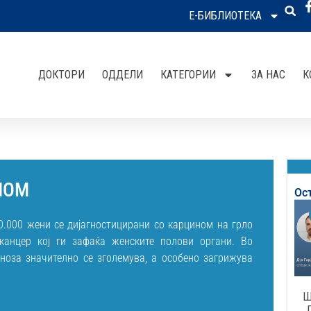
Е-БИБЛИОТЕКА
ДОКТОРИ
ОДДЕЛИ
КАТЕГОРИИ
ЗА НАС
К
НОМ
Ос
00.000 жени се дијагностицирани со карцином на грло
 канцер кој ги зафаќа женските полови органи. Во
гноза значително се зголемува, а особено загрижува
Ш