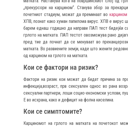
матката. Настанува кога на површинскиот слој од грл
„прекурсори на карцином“. Станува збор за прекарц
почетниот стадиум, можат да преминаат во
карцином
ХПВ, познат како хуман папилома вирус. ХПВ е вирус ш
барем еднаш годишно да направи ПАП тест бидејќи са
грлото на матката. ПАП тестот овозможува рано дијаг
пред тие да почнат да се менуваат во преканцерозн
матката. Во развиените земји, каде што жените редовн
од карцином на грлото на матката.
Кои се фактори на ризик?
Фактори на ризик кои можат да бидат причина за пр
инфекција,возраст, прв сексуален однос во рана воз
сексуални партнери, лоши социо-економски услови, пуш
Е во исхрана, како и дефицит на фолна киселина.
Кои се симптомите?
Карциномот на грлото на матката на почетокот мо