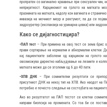
пропратен со вагинално крвавење при сексуален чин, н
непријатност. Карциномот на грлото на матката м
празнината на матката, надолу кон вагината и страничн
инвазија на мочниот меур и ректумот, па да се појави
хидроуретер (експанзија на уринарна цевка) или хидро
Како се дијагностицира?
•
ПАП тест
– При примена на овој тест се зема брис од
прави сортирање на нормални и абнормални клетки. 
кај пациентките заболени од карцином на грлото н
овозможува директно набљудување на лезиите е колпос
матката може да се зголеми од 6 до 40 пати.
•ХПВ ДНК
– При сомнителни резултати се препора
присутниот ДНК на некој тип на ХПВ. Ако наодот на ПА
потребно е почесто следење на состојбата на пациенто
Ако во резултатот на ПАП тестот се клетки сомните
направи биопсија на промената. Со тоа би се поста