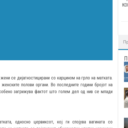
КО
 жени се дијагностицирани со карцином на грло на матката.
а женските полови органи. Во последните години бројот на
особено загрижува фактот што голем дел од нив се млади
ата, односно цервиксот, кој ги спојува вагината со