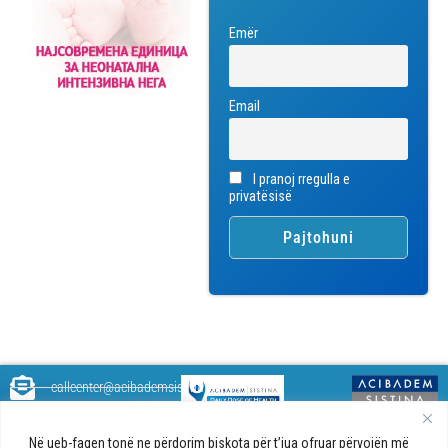
Emër
Email
I pranoj rregulla e
privatësisë
callcenter@acibademsistina.mk
+ 389 2 30 99 500
Acibadem
Daily Dose Of Health - Blog me
Në ueb-faqen tonë ne përdorim biskota për t’jua ofruar përvojën më
Sistina - Bëhet