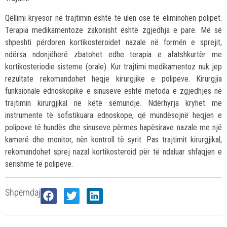
Qëllimi kryesor në trajtimin është të ulen ose të eliminohen polipet.
Terapia medikamentoze zakonisht është zgjedhja e pare. Më së
shpeshti përdoren kortikosteroidet nazale në formën e sprejit,
ndërsa ndonjëherë zbatohet edhe terapia e afatshkurtër me
kortikosteriodie sisteme (orale). Kur trajtimi medikamentoz nuk jep
rezultate rekomandohet heqje kirurgjike e polipeve. Kirurgjia
funksionale ednoskopike e sinuseve është metoda e zgjedhjes në
trajtimin kirurgjikal në këtë sëmundje. Ndërhyrja kryhet me
instrumente të sofistikuara ednoskope, që mundësojnë heqjen e
polipeve të hundës dhe sinuseve përmes hapësirave nazale me një
kamerë dhe monitor, nën kontroll të syrit. Pas trajtimit kirurgjikal,
rekomandohet sprej nazal kortikosteroid për të ndaluar shfaqjen e
serishme të polipeve.
Shpërndaj