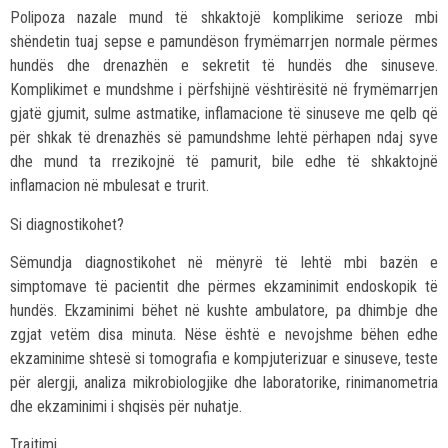
Polipoza nazale mund të shkaktojë komplikime serioze mbi
shëndetin tuaj sepse e pamundëson frymëmarrjen normale përmes
hundës dhe drenazhën e sekretit të hundës dhe sinuseve.
Komplikimet e mundshme i përfshijnë vështirësitë në frymëmarrjen
gjatë gjumit, sulme astmatike, inflamacione të sinuseve me qelb që
për shkak të drenazhës së pamundshme lehtë përhapen ndaj syve
dhe mund ta rrezikojnë të pamurit, bile edhe të shkaktojnë
inflamacion në mbulesat e trurit.
Si diagnostikohet?
Sëmundja diagnostikohet në mënyrë të lehtë mbi bazën e
simptomave të pacientit dhe përmes ekzaminimit endoskopik të
hundës. Ekzaminimi bëhet në kushte ambulatore, pa dhimbje dhe
zgjat vetëm disa minuta. Nëse është e nevojshme bëhen edhe
ekzaminime shtesë si tomografia e kompjuterizuar e sinuseve, teste
për alergji, analiza mikrobiologjike dhe laboratorike, rinimanometria
dhe ekzaminimi i shqisës për nuhatje.
Trajtimi