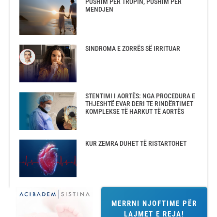
PUSHIM PËR TRUPIN, PUSHIM PËR
MENDJEN
SINDROMA E ZORRËS SË IRRITUAR
STENTIMI I AORTËS: NGA PROCEDURA E
THJESHTË EVAR DERI TE RINDËRTIMET
KOMPLEKSE TË HARKUT TË AORTËS
KUR ZEMRA DUHET TË RISTARTOHET
MERRNI NJOFTIME PËR
LAJMET E REJA!