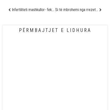
Infertiliteti mashkullor- fekondimi me spermë të dhuruar
Si të mbrohemi nga rrezet e rrezikshme të diellit
PËRMBAJTJET E LIDHURA