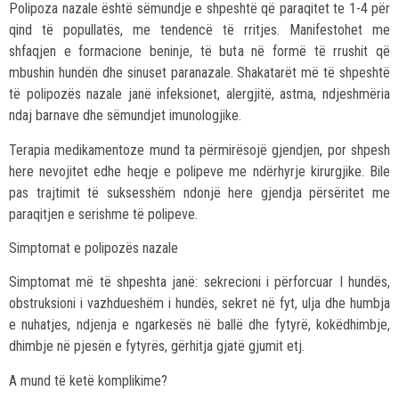
Polipoza nazale është sëmundje e shpeshtë që paraqitet te 1-4 për
qind të popullatës, me tendencë të rritjes. Manifestohet me
shfaqjen e formacione beninje, të buta në formë të rrushit që
mbushin hundën dhe sinuset paranazale. Shakatarët më të shpeshtë
të polipozës nazale janë infeksionet, alergjitë, astma, ndjeshmëria
ndaj barnave dhe sëmundjet imunologjike.
Terapia medikamentoze mund ta përmirësojë gjendjen, por shpesh
here nevojitet edhe heqje e polipeve me ndërhyrje kirurgjike. Bile
pas trajtimit të suksesshëm ndonjë here gjendja përsëritet me
paraqitjen e serishme të polipeve.
Simptomat e polipozës nazale
Simptomat më të shpeshta janë: sekrecioni i përforcuar I hundës,
obstruksioni i vazhdueshëm i hundës, sekret në fyt, ulja dhe humbja
e nuhatjes, ndjenja e ngarkesës në ballë dhe fytyrë, kokëdhimbje,
dhimbje në pjesën e fytyrës, gërhitja gjatë gjumit etj.
A mund të ketë komplikime?