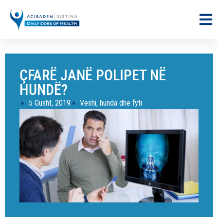
ÇFARË JANË POLIPET NË
HUNDË?
5 Gusht, 2019
Veshi, hunda dhe fyti