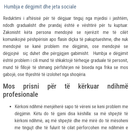
Humbja e dëgjimit dhe jeta sociale
Reduktimi i aftësisë për të dëgjuar tinguj nga mjedisi i jashtëm,
ndodh gradualisht dhe prandaj është e vështirë për tu kuptuar.
Zakonisht këta persona mendojnë se njerëzit me të cilët
komunikojnë pëshpërisin apo flasin diçka të pakuptueshme, dhe nuk
mendojnë se kanë problem me dëgjimin, ose mendojnë se
dëgjojnë siç duhet dhe përgjigjen gabimisht. Humbja e dëgjimit
është problem i cili mund të shkaktojë tërheqje graduale të personit,
mund të fillojë të shmang përfshirjen në biseda nga frika se mos
gabojë, ose thjeshtë të izolohet nga shoqëria.
Mos prisni për të kërkuar ndihmë
profesionale
Kërkoni ndihmë menjëherë sapo të vëreni se keni problem me
dëgjimin. Këtu do të gjeni disa këshilla: sa më shpejtë të
kërkoni ndihmë, aq më shpejtë dhe më mirë do të mësoheni
me tingujt dhe të fulurit të cilat përforcohen me ndihmën e