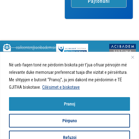
callcenter@acibademsistina.mk
+ 389 2 30 99 500
Acibadem
Daily Dose Of Health - Blog me
Në ueb-faqen tonë ne përdorim biskota për t’jua ofruar përvojën më
Sistina - Bëhet
këshilla shëndetësore rreth
Ul. Skupi 5A Shkup
relevante duke memoruar preferencat tuaja dhe vizitat e përsëritura.
fjalë për jetën!
shëndetit tuaj. Ne kemi krijuar
Me shtypjen e butonit “Pranoj”, ju jeni dakord me përdorimin e TË
një ueb portal që do t'ju ofrojë
GJITHA biskotave.
Cilësimet e biskotave
përgjigjet e pyetjeve tuaja në
lidhje me shëndetin tuaj dhe do
t'ju japë këshilla për një jetë të
Pranoj
shëndetshme.
© 2026 Të gjitha të drejtat e
Politika e biskotave në ueb-faqe |
Politika e
Përpuno
rezervuara
privatësisë
Refuzoj