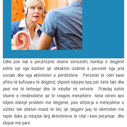
Edhe pse nuk e përjetojmë shumë seriozisht, humbja e dëgjimit
është një nga kushtet që shkakton izolimin e personit nga jeta
sociale dhe nga aktivitetet e përditshme. Personat të cilët kanë
aftësi të kufizuara të dëgjimit, shpesh ndjejnë turp për këtë fakt dhe
janë më të tërhequr dhe të mbyllur në vetvete. Prandaj është
shumë e rëndësishme që të reagoni menjëherë nëse vëreni apo
ndjeni ndonjë problem me dëgjimin, pasi shtyerja e mëtejshme e
vizitës tek doktori mund të bëj që dëgjimi juaj të dëmtohet më
tepër duke ju mbajtur larg aktiviteteve të cilat i keni përjetuar dhe
shijuar më parë.