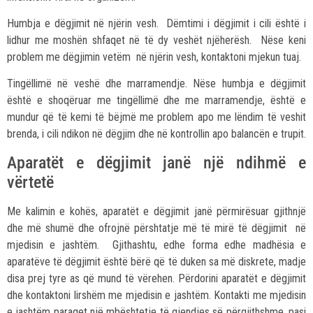
Humbja e dëgjimit në njërin vesh. Dëmtimi i dëgjimit i cili është i
lidhur me moshën shfaqet në të dy veshët njëherësh. Nëse keni
problem me dëgjimin vetëm në njërin vesh, kontaktoni mjekun tuaj.
Tingëllimë në veshë dhe marramendje. Nëse humbja e dëgjimit
është e shoqëruar me tingëllimë dhe me marramendje, është e
mundur që të kemi të bëjmë me problem apo me lëndim të veshit
brenda, i cili ndikon në dëgjim dhe në kontrollin apo balancën e trupit.
Aparatët e dëgjimit janë një ndihmë e
vërtetë
Me kalimin e kohës, aparatët e dëgjimit janë përmirësuar gjithnjë
dhe më shumë dhe ofrojnë përshtatje më të mirë të dëgjimit në
mjedisin e jashtëm. Gjithashtu, edhe forma edhe madhësia e
aparatëve të dëgjimit është bërë që të duken sa më diskrete, madje
disa prej tyre as që mund të vërehen. Përdorini aparatët e dëgjimit
dhe kontaktoni lirshëm me mjedisin e jashtëm. Kontakti me mjedisin
e jashtëm paraqet një mbështetje të gjendjes së përgjithshme, pasi