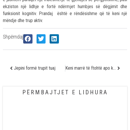
ekziston një lidhje e fortë ndërmjet humbjes së dëgjimit dhe
funksionit kognitiv. Prandaj është e rëndësishme që të keni një
mëndje dhe trup aktiv.
Shpërndaj
Jepini formë trupit tuaj
Keni marrë të ftohtë apo keni alergji?
PËRMBAJTJET E LIDHURA