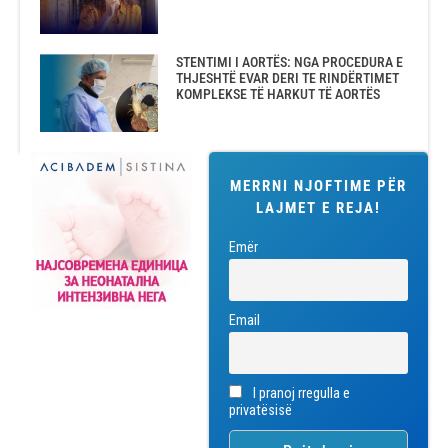
STENTIMI I AORTËS: NGA PROCEDURA E
THJESHTË EVAR DERI TE RINDËRTIMET
KOMPLEKSE TË HARKUT TË AORTËS
MERRNI NJOFTIME PËR
LAJMET E REJA!
Emër
Email
I pranoj rregulla e
privatësisë