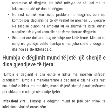
aparateve të dëgjimit. Në këtë mënyrë do të jeni më të
fokusuar në atë që doni të dëgjoni.
Në rast se nuk keni asnjë problem me dëgjimin, bëni një
kontroll për dëgjimin në të dy veshët në moshën 55 vjeçare.
Në rast se punoni në ambient ku ka zhurmë të lartë, duhet
rregullisht të kryeni kontrolle për të monitoruar dëgjimin.
Bisedoni me doktorin tuaj në lidhje me këtë temë. Mësoni se
në çfarë gjendje është humbja e menjëhershme e dëgjimit
dhe nga se shkaktohet ajo.
Humbja e dëgjimit mund të jetë një shenjë e
disa gjendjeve të tjera
Humbja e dëgjimit e cila është e lidhur me moshën shfaqet
gradualisht. Humbja e menjëhershme e dëgjimit e cila në këtë rast
nuk është e lidhur me moshën, mund të jetë shenjë paralajmëruese
për shfaqjen e ndonjë sëmundje tjetër.
Infeksioni viral.
Humbja e dëgjimit mund të jetë për shkak të
infeksionit viral në organizëm.