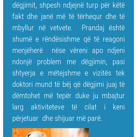
dëgjimit, shpesh ndjejnë turp për këtë
fakt dhe janë më të tërhequr dhe të
mbyllur në vetvete. Prandaj është
shumë e rëndësishme që të reagoni
menjëherë nëse vëreni apo ndjeni
ndonjë problem me dëgjimin, pasi
shtyerja e mëtejshme e vizitës tek
doktori mund të bëj që dëgjimi juaj të
dëmtohet më tepër duke ju mbajtur
larg aktiviteteve të cilat i keni
përjetuar dhe shijuar më parë.