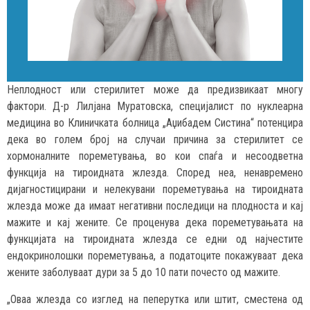
Неплодност или стерилитет може да предизвикаат многу
фактори. Д-р Лилјана Муратовска, специјалист по нуклеарна
медицина во Клиничката болница „Аџибадем Систина“ потенцира
дека во голем број на случаи причина за стерилитет се
хормоналните пореметувања, во кои спаѓа и несоодветна
функција на тироидната жлезда. Според неа, ненавремено
дијагностицирани и нелекувани пореметувања на тироидната
жлезда може да имаат негативни последици на плодноста и кај
мажите и кај жените. Се проценува дека пореметувањата на
функцијата на тироидната жлезда се едни од најчестите
ендокринолошки пореметувања, а податоците покажуваат дека
жените заболуваат дури за 5 до 10 пати почесто од мажите.
„Оваа жлезда со изглед на пеперутка или штит, сместена од