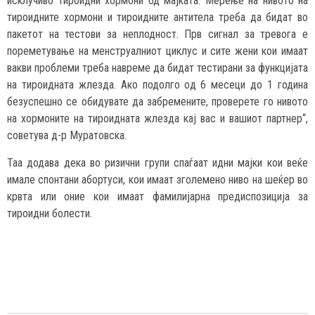
исклучиво тироидни хормони од мајката. Мерење на нивото на
тироидните хормони и тироидните антитела треба да бидат во
пакетот на тестови за неплодност. Прв сигнал за тревога е
пореметување на менструалниот циклус и сите жени кои имаат
вакви проблеми треба навреме да бидат тестирани за функцијата
на тироидната жлезда. Ако подолго од 6 месеци до 1 година
безуспешно се обидувате да забремените, проверете го нивото
на хормоните на тироидната жлезда кај вас и вашиот партнер“,
советува д-р Муратовска.
Таа додава дека во ризични групи спаѓаат идни мајки кои веќе
имале спонтани абортуси, кои имаат зголемено ниво на шеќер во
крвта или оние кои имаат фамилијарна предиспозиција за
тироидни болести.