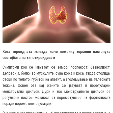
Кога тироидната жлезда лачи помалку хормони настанува
состојбата на хипотироидизам
Симптоми кои се јавуваат се замор, поспаност, безволност,
депресија, болки во мускулите, сува кожа и коса, тврда столица,
отоци по телото, губиток на апетит, а зголемување на телесната
тежина. Освен ова кај жените се јавуваат и нерегуларни
менструални циклуси. Дури и ако менструалните циклуси се
регуларни постои можност за пореметување на фертилноста
поради пореметена овулација.