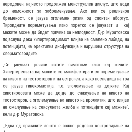
нередовен, најчесто продолжен менструален циклус, што води
до неможност за забременување. Ако пак се реализира
бременост, се јавува зголемен ризик од спонтан абортус.
Тироидните пореметувања иако поретко се јавуваат и кај
мажите може да бидат причина за неплодност. Д-р Муратовска
појаснува дека хипертироидизмот влијае на смалено либидо, на
потенцијата, на еректилна дисфункција и нарушена структура на
сперматозоидите.
„Се јавуваат речиси истите симптоми како кај жените.
Хипертиреозата кај мажите се манифестира и со пореметување
на нивото на тестостерон и на естроген, а како последица на тоа
се јавува гинекомастија, т.е. зголемување на дојките. Кај
хипотиреозата може да дојде до снижување на нивото на
тестостерон, а зголемување на нивото на пролактин, што влијае
на смалување на сексулната желба и потенцијата кај мажите“,
вели д-р Муратовска.
Една од причините зошто е важно редовно контролирање на