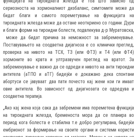
функцијата на тироидната жлезда е тоа што зависно од
сериозноста на хормоналниот дизбаланс, симтомите може да
бидат благи и самото пореметување на функцијата на
тироидната жлезда може да остане неоткриено со години. Дури
и благи форми на тироидни болести, подвлекува д-р Муратовска,
може да бидат причина за неможност за забременување.
Поставувањето на соодветна дијагноза е со клинички преглед,
проверка на нивото на ТСХ, Т3 (или ФТ3) и Т4 (или ФТ4)
хормоните во крвта и ултразвучен преглед на вратот. За
забременување е важно да се одреди и нивото на анти тироидни
антитела (аТПО и аТГ) бидејќи е докажано дека спонтани
абортуси се јавуваат два пати почесто кај жени кои ги имаат
овие антитела. Во зависност од дијагнозата се одредува и
соодветна терапија.
„Ако кај жена која сака да забремени има пореметена функција
на тироидната жлезда, бременоста мора да се планира во
период кога болеста е стабилна т.е добро регулирана, бидејќи
ембрионот за формирање на своите органи и системи користи