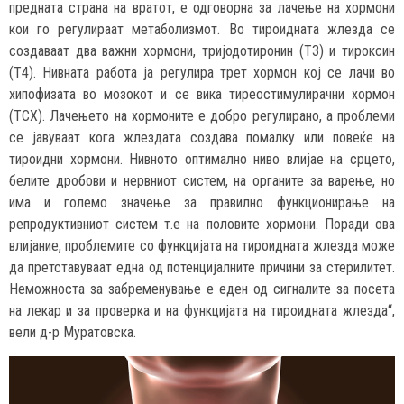
предната страна на вратот, е одговорна за лачење на хормони
кои го регулираат метаболизмот. Во тироидната жлезда се
создаваат два важни хормони, тријодотиронин (Т3) и тироксин
(Т4). Нивната работа ја регулира трет хормон кој се лачи во
хипофизата во мозокот и се вика тиреостимулирачни хормон
(ТСХ). Лачењето на хормоните е добро регулирано, а проблеми
се јавуваат кога жлездата создава помалку или повеќе на
тироидни хормони. Нивното оптимално ниво влијае на срцето,
белите дробови и нервниот систем, на органите за варење, но
има и големо значење за правилно функционирање на
репродуктивниот систем т.е на половите хормони. Поради ова
влијание, проблемите со функцијата на тироидната жлезда може
да претставуваат една од потенцијалните причини за стерилитет.
Неможноста за забременување е еден од сигналите за посета
на лекар и за проверка и на функцијата на тироидната жлезда“,
вели д-р Муратовска.