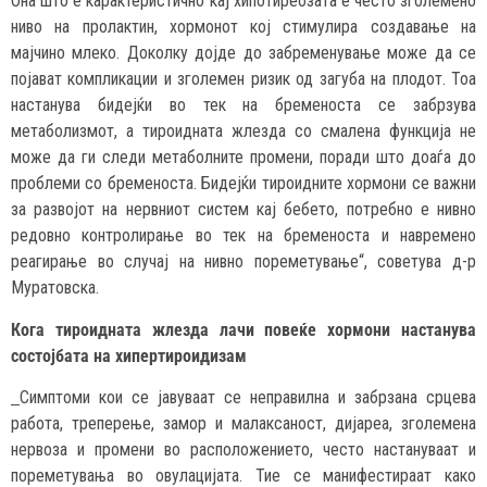
Она што е карактеристично кај хипотиреозата е често зголемено
ниво на пролактин, хормонот кој стимулира создавање на
мајчино млеко. Доколку дојде до забременување може да се
појават компликации и зголемен ризик од загуба на плодот. Тоа
настанува бидејќи во тек на бременоста се забрзува
метаболизмот, а тироидната жлезда со смалена функција не
може да ги следи метаболните промени, поради што доаѓа до
проблеми со бременоста. Бидејќи тироидните хормони се важни
за развојот на нервниот систем кај бебето, потребно е нивно
редовно контролирање во тек на бременоста и навремено
реагирање во случај на нивно пореметување“, советува д-р
Муратовска.
Кога тироидната жлезда лачи повеќе хормони настанува
состојбата на хипертироидизам
Симптоми кои се јавуваат се неправилна и забрзана срцева
работа, треперење, замор и малаксаност, дијареа, зголемена
нервоза и промени во расположението, често настануваат и
пореметувања во овулацијата. Тие се манифестираат како