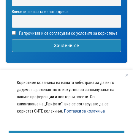
Внесете ја вашата е-mail адреса
Ги прочитав и се согласувам со условите за користење.
Користиме колачиња на нашата веб-страна за да ви го
дадеме најрелевантното искуство со запомнување на
вашите преференции и повторни посети. Со
callcenter@acibademsistina.mk
кликнување на „Прифати“, вие се согласувате да се
+ 389 2 30 99 500
Acibadem
користат СИТЕ колачиња.
Поставки за колачиња
Daily Dose Of Health -
Sistina - За
Ул. Скупи 5А Скопје
Здравствен блог со совети за
животот се
вашeто здравје. Креиравме
работи!
портал кој ќе ви ги одговори