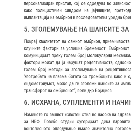
персонализиран пристап, кој се одредува во зависност
како полицистичен синдром на јајчниците, претхо
имплантација на ембрион и последователна уредна бре
5. ЗГОЛЕМУВАЊЕ НА ШАНСИТЕ З
Покрај квалитетот на самиот ембрион, приемчивоста
клучните фактори за успешна бременост. Ембрионот
комуницираат преку голем број молекуларни механизми
фактори можат да ја нарушат рецептивноста, односно
голем број методи за зголемување на рецептивност
Употребата на плазма богата со тромбоцити, како и о
ендометриумот, може да ги зголеми шансите за импла
трансферот на ембрионот“, вели д-р Бојаџиев.
6. ИСХРАНА, СУПЛЕМЕНТИ И НАЧИ
Изменете го вашиот животен стил во насока на здрава
за ИВФ. Повеќе студии сугерираат дека паровит
вонтелесното оплодување имале значително поголе