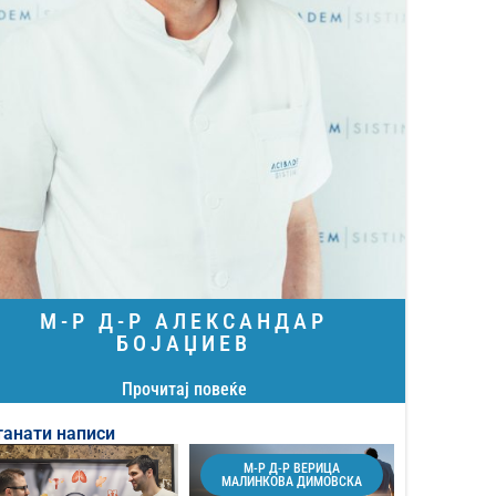
М-Р Д-Р АЛЕКСАНДАР
БОЈАЏИЕВ
Прочитај повеќе
танати написи
М-Р Д-Р ВЕРИЦА
МАЛИНКОВА ДИМОВСКА