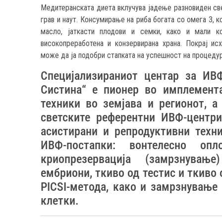
Медитеранската диета вклучува јадење разновиден све
грав и наут. Консумирање на риба богата со омега 3, 
масло, јаткасти плодови и семки, како и мали ко
високопреработена и конзервирана храна. Покрај ис
може да ја подобри стапката на успешност на процеду
Специјализираниот центар за ИВ
Систина“ е пионер во имплемента
техники во земјава и регионот, а
светските референтни ИВФ-центри
асистирани и репродуктивни техн
ИВФ-постапки: вонтелесно опл
криопрезервација (замрзнување
ембриони, ткиво од тестис и ткиво 
PICSI-метода, како и замрзнување 
клетки.