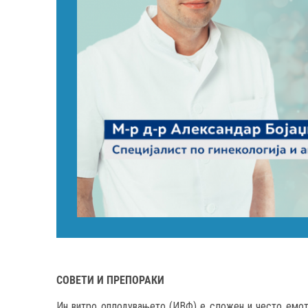
СОВЕТИ И ПРЕПОРАКИ
Ин витро оплодувањето (ИВФ) е сложен и често емоти