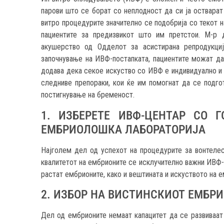
парови што се борат со неплодност да си ја остварат
витро процедурите значително се подобрија со текот н
пациентите за предизвикот што им претстои. М-р д
акушерство од Одделот за асистирана репродукци
започнување на ИВФ-постапката, пациентите можат да
додава дека секое искуство со ИВФ е индивидуално и р
следниве препораки, кои ќе им помогнат да се подго
постигнување на бременост.
1. ИЗБЕРЕТЕ ИВФ-ЦЕНТАР СО 
ЕМБРИОЛОШКА ЛАБОРАТОРИЈА
Најголем дел од успехот на процедурите за вонтелес
квалитетот на ембрионите се исклучително важни ИВФ-л
растат ембрионите, како и вештината и искуството на е
2. ИЗБОР НА ВИСТИНСКИОТ ЕМБР
Дел од ембрионите немаат капацитет да се развиваат