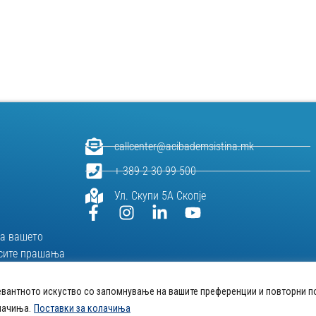
callcenter@acibademsistina.mk
+ 389 2 30 99 500
Ул. Скупи 5А Скопје
за вашeто
и сите прашања
живот.
евантното искуство со запомнување на вашите преференции и повторни п
лачиња.
Поставки за колачиња