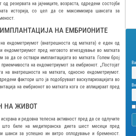
 од резервата на јајчниците, возраста, одредени состојби
дната историја, со цел да се максимизира шансата за
меност.
А ИМПЛАНТАЦИЈА НА ЕМБРИОНИТЕ
 на ендометриумот (внатрешноста од матката) е еден од
 и ендометриумот пред неговото вгнездување во матката
 за да се оствари имплантацијата во матката. Голем број
Ва
 приемчивоста на ендометриумот за ембрионот. „Постојат
а на внатрешноста на матката, односно ендометриумот.
дредени фактори што ја подобруваат васкуларизацијата во
Вн
нтација на ембрионот во матката кога се аплицираат пред
Н НА ЖИВОТ
 исхрана и редовна телесна активност пред да се одлучите
е што биле на медитеранска диета шест месеци пред
ми шанси за успешно ин витро оплодување и бременост.