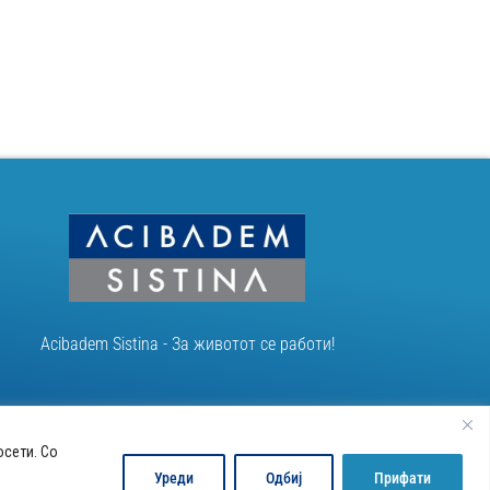
Acibadem Sistina - За животот се работи!
осети. Со
Уреди
Одбиј
Прифати