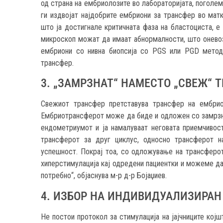
од страна на ембриолозите во лабораторијата, поголем
ги издвојат најдобрите ембриони за трансфер во матк
што ја достигнале критичната фаза на бластоциста, е
микроскоп можат да имаат абнормалности, што оневоз
ембриони со нивна биопсија со PGS или PGD метода
трансфер.
3. „ЗАМРЗНАТ“ НАМЕСТО „СВЕЖ“ 
Свежиот трансфер претставува трансфер на ембрион
Ембриотрансферот може да биде и одложен со замрзну
ендометриумот и ја намалуваат неговата приемчивос
трансферот за друг циклус, односно трансферот н
успешност. Покрај тоа, со одложување на трансферот
хиперстимулација кај одредени пациентки и можеме да
потребно“, објаснува м-р д-р Бојаџиев.
4. ИЗБОР НА ИНДИВИДУАЛИЗИРАН
Не постои протокол за стимулација на јајчниците кој