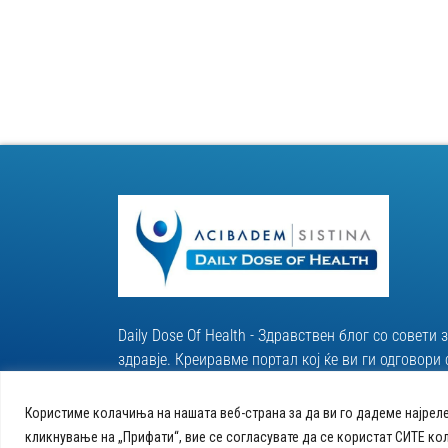
Daily Dose Of Health - Здравствен блог со совети 
здравје. Креиравме портал кој ќе ви ги одговор
за вашето здравје и ќе ви даде совети за здрав 
Користиме колачиња на нашата веб-страна за да ви го дадеме најрел
кликнување на „Прифати“, вие се согласувате да се користат СИТЕ ко