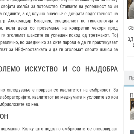
 својата желба за потомство. Стапките на успешност во ин
а годините, а од клучно значење е добрата подготвеност на
-р Александар Бојаџиев, специјалист по гинекологија и
СЕ
ја, вели дека со преземање на конкретни чекори пред
 ги зголемат шансите за успешен исход од третманот. Тој
ЗД
азлично, но заедничко за сите парови е да ги практикуваат
тват за ИВФ-постапката и да ги зголемат своите шанси за
ГОЛЕМО ИСКУСТВО И СО НАЈДОБРА
но оплодување е поврзан со квалитетот на ембрионот. За
абораторијата, квалитетот на медиумите и условите во кои
мбриолозите во неа.
ИОН
 нормално. Колку што подолго ембрионите се опсервираат