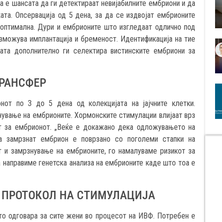
а е шансата да ги детектираат невијабилните ембриони и да
ата. Опсервација од 5 дена, за да се издвојат ембрионите
 оптимална. Дури и ембрионите што изгледаат одлично под
можува имплантација и бременост. Идентификација на тие
та дополнително ги селектира вистинските ембриони за
ТРАНСФЕР
от по 3 до 5 дена од колекцијата на јајчните клетки.
вање на ембрионите. Хoрмонските стимулации влијаат врз
т за ембрионот. „Веќе е докажано дека одложувањето на
а замрзнат ембрион е поврзано со поголеми стапки на
 и замрзнување на ембрионите, го намалуваме ризикот за
 направиме генетска анализа на ембрионите каде што тоа е
 ПРОТОКОЛ НА СТИМУЛАЦИЈА
што одговара за сите жени во процесот на ИВФ. Потребен е