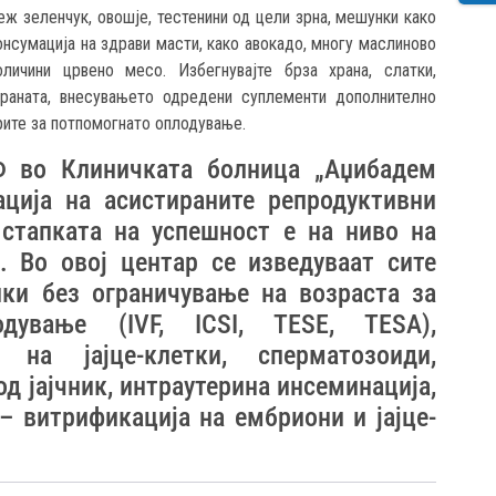
ж зеленчук, овошје, тестенини од цели зрна, мешунки како
консумација на здрави масти, како авокадо, многу маслиново
личини црвено месо. Избегнувајте брза храна, слатки,
храната, внесувањето одредени суплементи дополнително
рите за потпомогнато оплодување.
Ф во Клиничката болница „Аџибадем
ција на асистираните репродуктивни
 стапката на успешност е на ниво на
. Во овој центар се изведуваат сите
ики без ограничување на возраста за
одување (IVF, ICSI, TESE, TESA),
) на јајце-клетки, сперматозоиди,
од јајчник, интраутерина инсеминација,
– витрификација на ембриони и јајце-