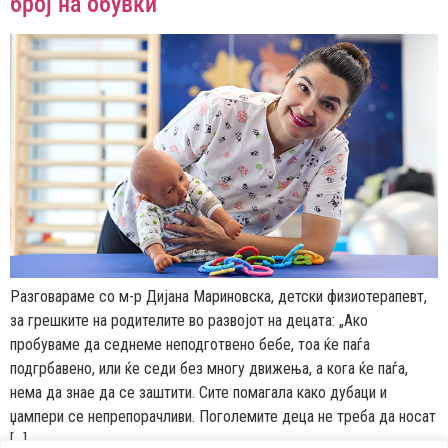
број на обувки“
Разговараме со м-р Дијана Мариновска, детски физиотерапевт,
за грешките на родителите во развојот на децата: „Ако
пробуваме да седнеме неподготвено бебе, тоа ќе паѓа
подгрбавено, или ќе седи без многу движења, а кога ќе паѓа,
нема да знае да се заштити. Сите помагала како дубаци и
џампери се непрепорачливи. Поголемите деца не треба да носат
[…]