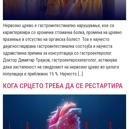
Нервозно црево е гастроинтестинално нарушување, кое се
карактеризира со хронична стомачна болка, промена на цревно
празнење и отсуство на органска болест. Тоа е најчесто
дијагностицирана гастроинтестинална состојба и најчеста
здравствена причина за консултација со гастроентеролог.
Доктор Димитар Трајков, гастроентерохепатолог, истакнува
дека застапеност на синдромот на нервозно црево во целата
популација е приближно 15 %. Најчесто […]
КОГА СРЦЕТО ТРЕБА ДА СЕ РЕСТАРТИРА