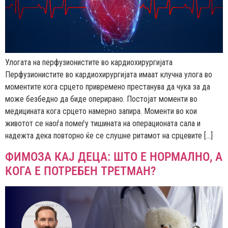
Улогата на перфузионистите во кардиохирургијата
Перфузионистите во кардиохирургијата имаат клучна улога во
моментите кога срцето привремено престанува да чука за да
може безбедно да биде оперирано. Постојат моменти во
медицината кога срцето намерно запира. Моменти во кои
животот се наоѓа помеѓу тишината на операционата сала и
надежта дека повторно ќе се слушне ритамот на срцевите […]
ФИМОЗА КАЈ ДЕЦА: ШТО Е НОРМАЛНО, А
КОГА Е ПОТРЕБЕН ТРЕТМАН?