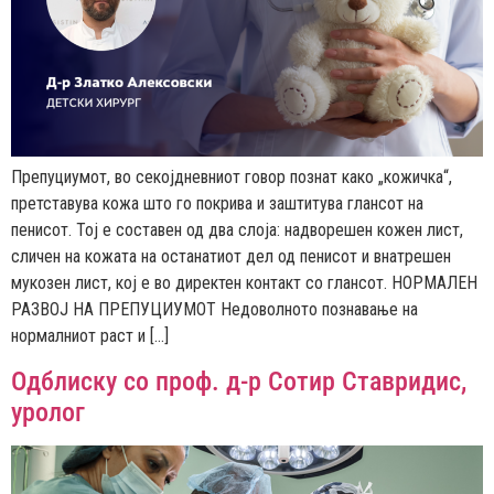
Препуциумот, во секојдневниот говор познат како „кожичка“,
претставува кожа што го покрива и заштитува глансот на
пенисот. Тој е составен од два слоја: надворешен кожен лист,
сличен на кожата на останатиот дел од пенисот и внатрешен
мукозен лист, кој е во директен контакт со глансот. НОРМАЛЕН
РАЗВОЈ НА ПРЕПУЦИУМОТ Недоволното познавање на
нормалниот раст и […]
Одблиску со проф. д-р Сотир Ставридис,
уролог