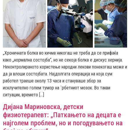
„Хроничната болка во кичма никогаш не треба да се прифаќа
како „нормална состојба“, но не секоја болка е дискус хернија.
Неконтролираното користење народни лекови понекогаш може и
да ја влоши состојбата. Најдолгата операција на која сум
работел траеше околу 13 часа и стануваше збор за
исклучително голем тумор на `рбетниот мозок. Во такви
ситуации, времето […]
Дијана Мариновска, детски
физиотерапевт: „Паткањето на децата е
најголем проблем, но и погодувањето на