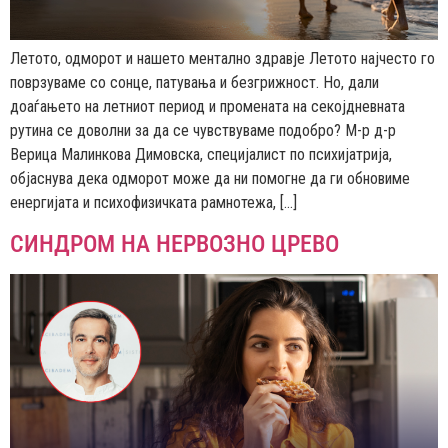
Летото, одморот и нашето ментално здравје Летото најчесто го
поврзуваме со сонце, патувања и безгрижност. Но, дали
доаѓањето на летниот период и промената на секојдневната
рутина се доволни за да се чувствуваме подобро? М-р д-р
Верица Малинкова Димовска, специјалист по психијатрија,
објаснува дека одморот може да ни помогне да ги обновиме
енергијата и психофизичката рамнотежа, […]
СИНДРОМ НА НЕРВОЗНО ЦРЕВО