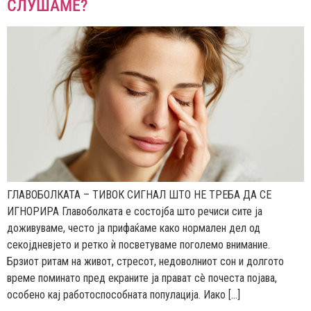
СЛУШАМЕ?
ГЛАВОБОЛКАТА – ТИВОК СИГНАЛ ШТО НЕ ТРЕБА ДА СЕ
ИГНОРИРА Главоболката е состојба што речиси сите ја
доживуваме, често ја прифаќаме како нормален дел од
секојдневјето и ретко ѝ посветуваме поголемо внимание.
Брзиот ритам на живот, стресот, недоволниот сон и долгото
време поминато пред екраните ја прават сè почеста појава,
особено кај работоспособната популација. Иако […]