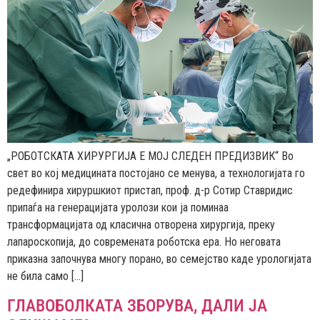
„РОБОТСКАТА ХИРУРГИЈА Е МОЈ СЛЕДЕН ПРЕДИЗВИК“ Во
свет во кој медицината постојано се менува, а технологијата го
редефинира хируршкиот пристап, проф. д-р Сотир Ставридис
припаѓа на генерацијата уролози кои ја поминаа
трансформацијата од класична отворена хирургија, преку
лапароскопија, до современата роботска ера. Но неговата
приказна започнува многу порано, во семејство каде урологијата
не била само […]
ГЛАВОБОЛКАТА ЗБОРУВА, ДАЛИ ЈА