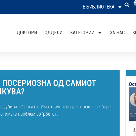
Е-БИБЛИОТЕКА
ДОКТОРИ
ОДДЕЛИ
КАТЕГОРИИ
ЗА НАС
К
 Е ПОСЕРИОЗНА ОД САМИОТ
Ос
ИКУВА?
а „убиваат“ ногата. Имате чувство дека некој ве боде
о, имате проблем со ’рбетот.
Ш