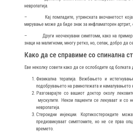
невропатија.
– Кај помладите, утринската вкочанетост која тр
мирување може да биде знак за инфламаторен артрит, о
– Други неочекувани симптоми, како на пример на
знаци на малигноми, многу ретко, но, сепак, добро да се
Како да се справиме со спинална с
Еве неколку совети како да се ослободите од болката 
Физикална терапија. Вежбањето и истегнувањ
подобрувањето на рамнотежата и намалувањето н
Разговарајте со вашиот доктор околу лековит
мускулите. Некои пациенти се лекуваат и со не
невропатија.
Стероидни инјекции. Кортикостероидите мож
предизвикуваат симптомите, но не се прва опц
времето.