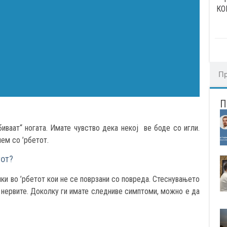
КО
биваат“ ногата. Имате чувство дека некој ве боде со игли.
лем со ’рбетот.
тот?
лки во ’рбетот кои не се поврзани со повреда. Стеснувањето
 нервите. Доколку ги имате следниве симптоми, можно е да