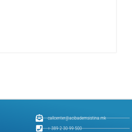
callcenter@acibademsistina.mk
+ 389 2 30 99 500