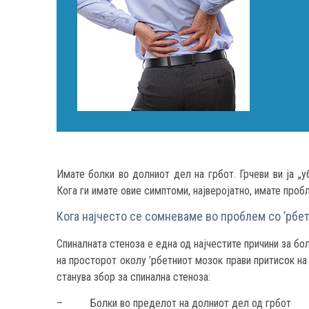
Имате болки во долниот дел на грбот. Грчеви ви ја „у
Кога ги имате овие симптоми, најверојатно, имате проб
Кога најчесто се сомневаме во проблем со ’рбе
Спиналната стеноза е една од најчестите причини за бо
на просторот околу ’рбетниот мозок прави притисок на
станува збор за спинална стеноза:
– Болки во пределот на долниот дел од грбот