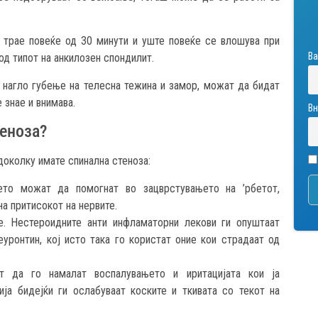
ае повеќе од 30 минути и уште повеќе се влошува при
Ва
д типот на анкилозен спондилит.
гло губење на телесна тежина и замор, можат да бидат
 знае и внимава.
Вн
теноза?
доколку имате спинална стеноза:
ето можат да помогнат во зацврстувањето на ’рбетот,
а притисокот на нервите.
е. Нестероидните анти инфламаторни лекови ги опуштаат
уронтин, кој исто така го користат оние кои страдаат од
ат да го намалат воспалувањето и иритацијата кои ја
ија бидејќи ги ослабуваат коските и ткивата со текот на