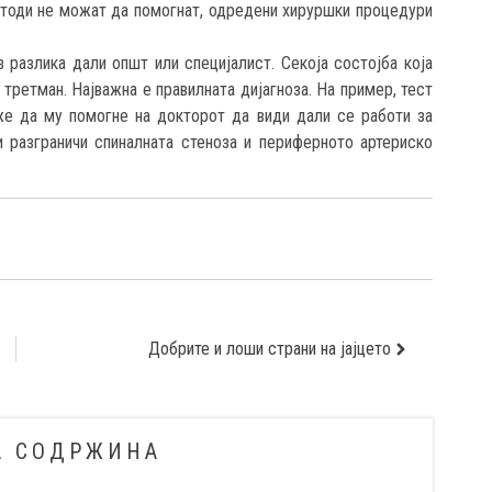
етоди не можат да помогнат, одредени хируршки процедури
з разлика дали општ или специјалист. Секоја состојба која
 третман. Најважна е правилната дијагноза. На пример, тест
же да му помогне на докторот да види дали се работи за
и разграничи спиналната стеноза и периферното артериско
Добрите и лоши страни на јајцето
А СОДРЖИНА