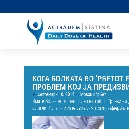
КОГА БОЛКАТА ВО ’РБЕТОТ
ПРОБЛЕМ КОЈ ЈА ПРЕДИЗВ
септември 10, 2014
Мозок и ’рбет
Имате болки во долниот дел на грбот. Грчеви ви ј
со игли. Кога ги имате овие симптоми, најверојатн