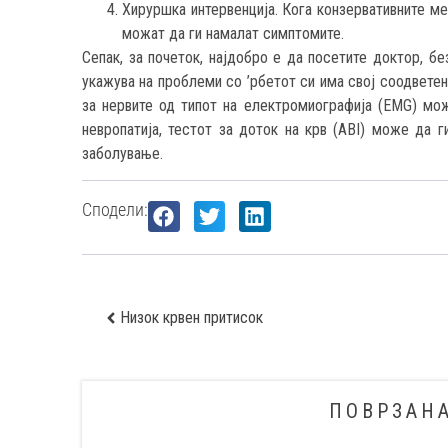
Хируршка интервенција. Кога конзервативните м
можат да ги намалат симптомите.
Сепак, за почеток, најдобро е да посетите доктор, бе
укажува на проблеми со ’рбетот си има свој соодветен
за нервите од типот на електромиографија (EMG) мо
невропатија, тестот за доток на крв (ABI) може да г
заболување.
Сподели:
Низок крвен притисок
ПОВРЗАН