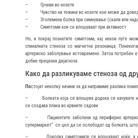
– Грчеви во нозете
– Чувство на тежина во нозете кое може да довед
– Зголемена болка при симнување (скали или надо
– Симптоми кои се влошуваат при активност
Но, и покрај познатите симптоми, кај некои луѓе мо
спиналната стеноза со магнетна резонанца. Понекога
артериско заболување истовремено. Затоа потребен е 
добие прецизна дијагноза.
Како да разликуваме стеноза од др
По
стојат неколку начини за да направиме разлика поме
– Болката која се влошува додека се качувате наг
се создава плака во крвните садови
– Пациентите заболени од периферно артериско з
супермаркет“ со цел да се ослободат од болката, што н
– Доколку симптомите се влошуваат ноќе, а се 