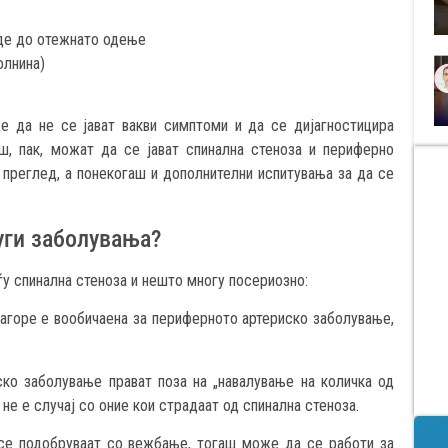
е до отежнато одење
лнина)
же да не се јават вакви симптоми и да се дијагностицира
ш, пак, можат да се јават спинална стеноза и периферно
преглед, а понекогаш и дополнителни испитувања за да се
уги заболувања?
ѓу спинална стеноза и нешто многу посериозно:
оре е вообичаена за периферното артериско заболување,
аболување прават поза на „навалување на количка од
е е случај со оние кои страдаат од спинална стеноза.
подобруваат со вежбање, тогаш може да се работи за