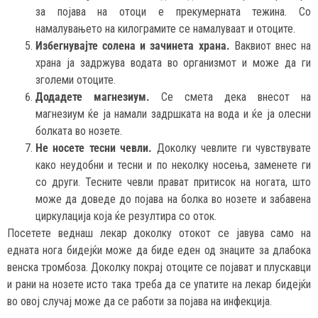
за појава на отоци е прекумерната тежина. Со
намалувањето на килограмите се намалуваат и отоците.
Избегнувајте солена и зачинета храна.
Ваквиот внес на
храна ја задржува водата во организмот и може да ги
зголеми отоците.
Додадете магнезиум.
Се смета дека внесот на
магнезиум ќе ја намали задршката на вода и ќе ја олесни
болката во нозете.
Не носете тесни чевли.
Доколку чевлите ги чувствувате
како неудобни и тесни и по неколку носења, заменете ги
со други. Тесните чевли прават притисок на ногата, што
може да доведе до појава на болка во нозете и забавена
циркулација која ќе резултира со оток.
Посетете веднаш лекар доколку отокот се јавува само на
едната нога бидејќи може да биде еден од знаците за длабока
венска тромбоза. Доколку покрај отоците се појават и плускавци
и рани на нозете исто така треба да се упатите на лекар бидејќи
во овој случај може да се работи за појава на инфекција.