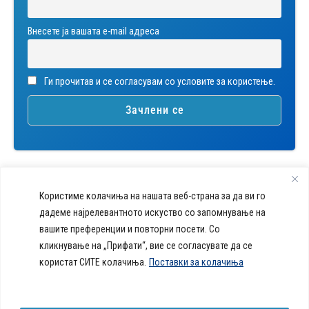
Внесете ја вашата е-mail адреса
Ги прочитав и се согласувам со условите за користење.
Користиме колачиња на нашата веб-страна за да ви го
дадеме најрелевантното искуство со запомнување на
вашите преференции и повторни посети. Со
callcenter@acibademsistina.mk
кликнување на „Прифати“, вие се согласувате да се
+ 389 2 30 99 500
Acibadem
користат СИТЕ колачиња.
Поставки за колачиња
Daily Dose Of Health -
Sistina - За
Ул. Скупи 5А Скопје
Здравствен блог со совети за
животот се
вашeто здравје. Креиравме
работи!