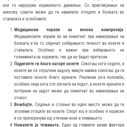
кое го нарушува нормалното движење. Со практикување на
неколку совети може да ги намалите отоците и болката во
стапалата и зглобовите.
Медицински чорапи за венска компресија
.
Медицинските чорапи ќе ви помогнат при намалување на
болката и ќе го спречат собирањето течност во нозете и
стапалата. Особено е важно при избирањето на
големината на чорапите, тие да не бидат претесни.
Подигнете ги благо нагоре нозете
. Секогаш кога седите, а
нозете ви се спуштени надолу имајте навика секогаш да ги
поставите нозете благо кренати. Различни јога положби,
особено онаа кога сте легнати на подот, а нозете кренати и
потпрени на ѕидот може да помогнат во намалување на
отокот.
Вежбајте.
Седење и стоење во едно место може да ги
зголеми отоците во нозете. Спорт кој е особено е корисен
и се препорачува кај отечени нозе е пливањето.
Намалете ја тежината.
Еден од главните ризик фактори