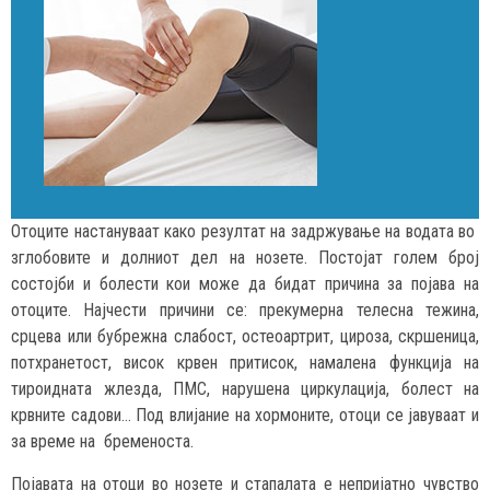
Отоците настануваат како резултат на задржување на водата во
зглобовите и долниот дел на нозете. Постојат голем број
состојби и болести кои може да бидат причина за појава на
отоците. Најчести причини се: прекумерна телесна тежина,
срцева или бубрежна слабост, остеоартрит, цироза, скршеница,
потхранетост, висок крвен притисок, намалена функција на
тироидната жлезда, ПМС, нарушена циркулација, болест на
крвните садови… Под влијание на хормоните, отоци се јавуваат и
за време на бременоста.
Појавата на отоци во нозете и стапалата е непријатно чувство