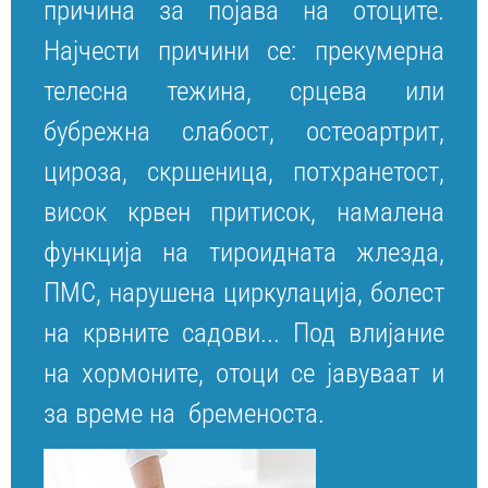
причина за појава на отоците.
Најчести причини се: прекумерна
телесна тежина, срцева или
бубрежна слабост, остеоартрит,
цироза, скршеница, потхранетост,
висок крвен притисок, намалена
функција на тироидната жлезда,
ПМС, нарушена циркулација, болест
на крвните садови... Под влијание
на хормоните, отоци се јавуваат и
за време на бременоста.