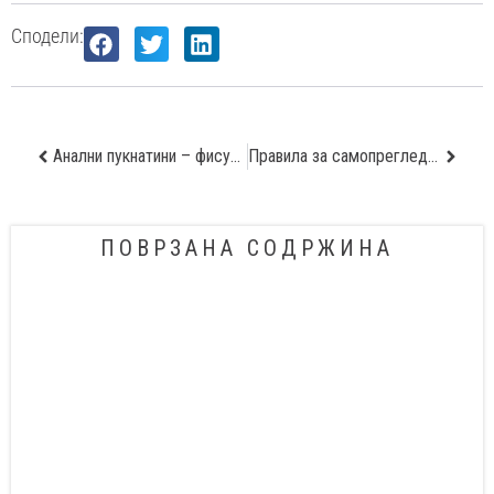
Сподели:
Анални пукнатини – фисури
Правила за самопреглед на дојки
ПОВРЗАНА СОДРЖИНА