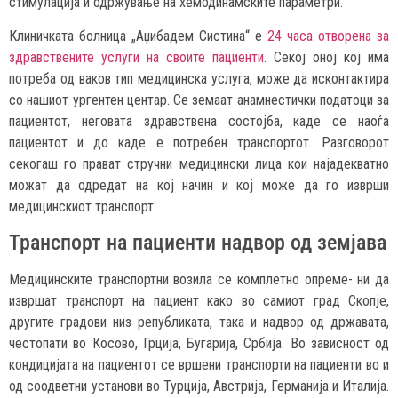
стимулација и одржување на хемодинамските параметри.
Клиничката болница „Аџибадем Систина“ е
24 часа отворена за
здравствените услуги на своите пациенти
. Секој оној кој има
потреба од ваков тип медицинска услуга, може да исконтактира
со нашиот ургентен центар. Се земаат анамнестички податоци за
пациентот, неговата здравствена состојба, каде се наоѓа
пациентот и до каде е потребен транспортот. Разговорот
секогаш го прават стручни медицински лица кои најадекватно
можат да одредат на кој начин и кој може да го изврши
медицинскиот транспорт.
Транспорт на пациенти надвор од земјава
Медицинските транспортни возила се комплетно опреме- ни да
извршат транспорт на пациент како во самиот град Скопје,
другите градови низ републиката, така и надвор од државата,
честопати во Косово, Грција, Бугарија, Србија. Во зависност од
кондицијата на пациентот се вршени транспорти на пациенти во и
од соодветни установи во Турција, Австрија, Германија и Италија.