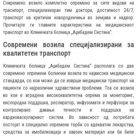
Современо возило комплетно опремено за сите видови на
траснпорт, специјализизран тим доктори, достапност 24/7,
транспорт на критични новороденчиња во земјава и надвор.
Прочитајте ги главните карактеристики на медицинскиот
транспорт во Клиничката болница „Аџибадем Систина“.
Современи возила специјализирани за
квалитетен транспорт
Клиничката болница „Аџибадем Систина“ располага со две
современо опремени болнички возила по највисоки медицински
стандарди, со кои може да се изврши медицински транспорт на
пациенти со најразлични здравствени проблеми. Тоа се возила
во кои е вградена висококвалитетна опрема за мониторинг,
кислородна поддршка, респиратор, инфузомати и перфузори за
контролирано давање течности и поддршка на
кардиоваскуларниот систем. Во зависност од потребата
постојат и специјално опремени торби со адекватни лекарства,
средства за имобилизација и завоен материјал кои би биле