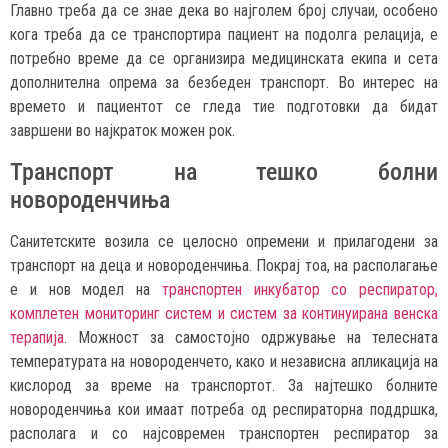
Главно треба да се знае дека во најголем број случаи, особено
кога треба да се транспортира пациент на подолга релација, е
потребно време да се организира медицинската екипа и сета
дополнителна опрема за безбеден транспорт. Во интерес на
времето и пациентот се гледа тие подготовки да бидат
завршени во најкраток можен рок.
Транспорт на тешко болни
новороденчиња
Санитетските возила се целосно опремени и прилагодени за
транспорт на деца и новороденчиња. Покрај тоа, на располагање
е и нов модел на
транспортен инкубатор со респиратор,
комплетен мониторинг систем и систем за континуирана венска
терапија
. Можност за самостојно одржување на телесната
температурата на новороденчето, како и независна апликација на
кислород за време на транспортот. За најтешко болните
новороденчиња кои имаат потреба од респираторна поддршка,
располага и со најсовремен транспортен респиратор за