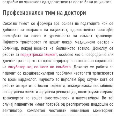
потребни во зависност од здравствената состојба на пациентот.
Професионален тим на доктори
Секогаш тимот се формира врз основа на податоците кои се
добиваат за возраста на пациентот, здравствената состојба,
состојбата на свест и ургентноста за самиот транспорт.
Најчесто транспортот го вршат лекар, медицинска сестра и
болничар, покрај возачот на болничкото возило. Доколку се
работи за
педијатриски пациент
, особено ако е новороденче или
доенче транспортот го врши педијатар понекогаш со користење
на
инкубатор кој се носи во комбето
. Доколку се работи за
пациент со кардиоваскуларни проблеми честопати транспортот
го врши кардиолог. Најчесто во најголем број случаи кога се
работи за критично болни пациенти, хемодинамски нестабилни,
со нарушена свест и нарушена респирација, политрауматизирани,
транспортот го вршат анестезиолози и анестетичари. Во тој
случај пациентите имаат потреба од респираторна поддршка со
вентилатор, комплетен честопати инванзивен мониторинг,