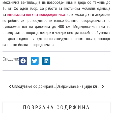
механичка вентилација на новороденчиња и деца со тежина до
10 кг. Со еден збор, се работи за вистинска мобилна единица
за
интензивна нега на новороденчиња
, која може да ги задоволи
потребите за пренесување на тешко болните новороденчиња по
сувоземен пат на далечина до 400 км. Медицинскиот тим го
сочинуваат четворица лекари и четири сестри посебно обучени и
со долгогодишно искуство во изведување санитетски транспорт
на тешко болни новороденчиња.
Сподели:
Оплодување со донирана сперма
Замрзнување на јајце клетки
ПОВРЗАНА СОДРЖИНА