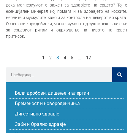
дека магнезиумот е важен за здравјето на срцето? Тој е
есенцијален минерал кој помага и за здравјето на коските,
нервите и мускулите, како и за контрола на шеќерот во крвта.
Освен овие придобивки, магнезиумот е од суштинско значење
за срцевиот ритам и одржување на нивото на крвен
притисок.
1
2
3
4
5
…
12
Бели дробови, дишење и алергии
Бременост и новороденчиња
Дигестивно здравје
Заби и Орално здравје