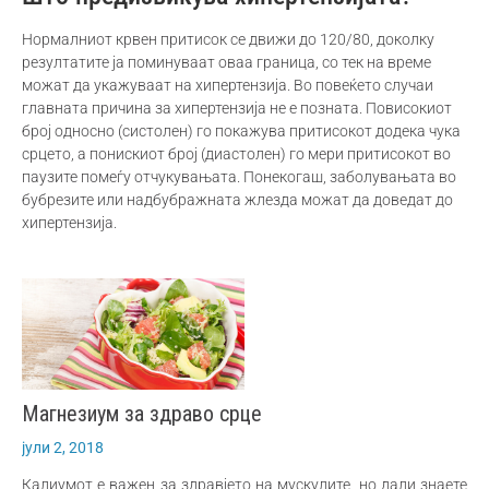
Нормалниот крвен притисок се движи до 120/80, доколку
резултатите ја поминуваат оваа граница, со тек на време
можат да укажуваат на хипертензија. Во повеќето случаи
главната причина за хипертензија не е позната. Повисокиот
број односно (систолен) го покажува притисокот додека чука
срцето, а понискиот број (диастолен) го мери притисокот во
паузите помеѓу отчукувањата. Понекогаш, заболувањата во
бубрезите или надбубражната жлезда можат да доведат до
хипертензија.
Магнезиум за здраво срце
јули 2, 2018
Калиумот е важен за здравјето на мускулите, но дали знаете