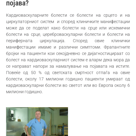
појава?
Кардиоваскуларните болести се болести на срцето и на
циркулаторниот систем и според клиничките манифестации
може да се поделат како болести на срце или исхемични
болести на срце, цереброваскуларни болести и болести на
периферната циркулација. Според овие клинички
манифестации имаме и различни симптоми. Фрапантните
бројки на пациенти кои секојдневно се дијагностицираат со
болест на кардиоваскуларниот систем е аларм дека мора да
се направат напори за намалување на појавата на истите.
Повеќе од 50 % од светската смртност отпаѓа на овие
болести, околу 17 милиони годишно пациенти умираат од
кардиоваскуларни болести во светот или во Европа околу 6
милиони годишно.