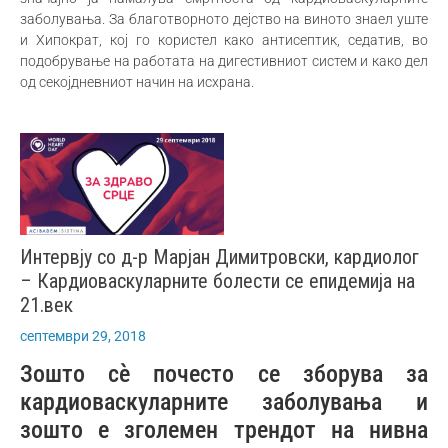
заболувања. За благотворното дејство на виното знаел уште
и Хипократ, кој го користел како антисептик, седатив, во
подобрување на работата на дигестивниот систем и како дел
од секојдневниот начин на исхрана.
Интервју со д-р Марјан Димитровски, кардиолог
– Кардиоваскуларните болести се епидемија на
21.век
септември 29, 2018
Зошто сè почесто се зборува за
кардиоваскуларните заболувања и
зошто е зголемен трендот на нивна