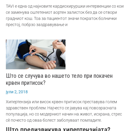
TAVI е една од најновите кардиохируршки интервенции со кои
се заменува оштетениот аортен залисток без да се отвори
градниот кош. Тоа за пациентот значи пократок болнички
престој, побрзо заздравување и
Што се случува во нашето тело при покачен
крвен притисок?
јули 2, 2018
Хипертензија или висок крвен притисок преставува голем
здравствен проблем. Најчесто се јавува кај повозрасната
популација, но со модерниот начин на живот, исхрана, стрес
сè почесто од оваа болест заболуваат помладите.
Што предизвикува хипертензијата?