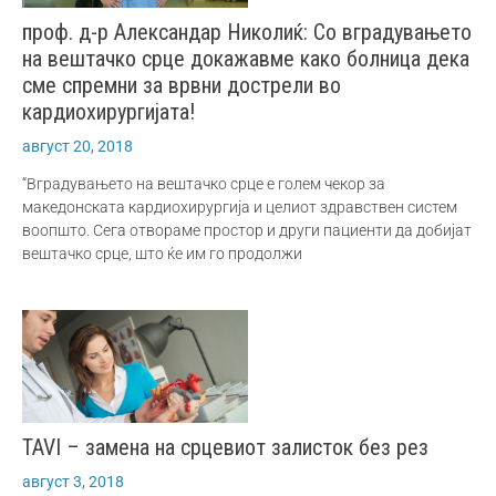
проф. д-р Александар Николиќ: Со вградувањето
на вештачко срце докажавме како болница дека
сме спремни за врвни дострели во
кардиохирургијата!
август 20, 2018
“Вградувањето на вештачко срце е голем чекор за
македонската кардиохирургија и целиот здравствен систем
воопшто. Сега отвораме простор и други пациенти да добијат
вештачко срце, што ќе им го продолжи
TAVI – замена на срцевиот залисток без рез
август 3, 2018