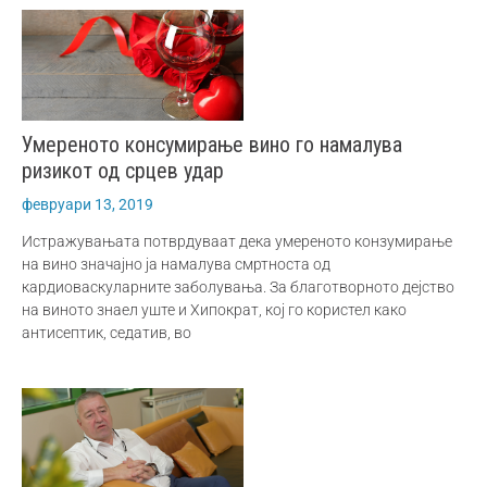
Умереното консумирање вино го намалува
ризикот од срцев удар
февруари 13, 2019
Истражувањата потврдуваат дека умереното конзумирање
на вино значајно ја намалува смртноста од
кардиоваскуларните заболувања. За благотворното дејство
на виното знаел уште и Хипократ, кој го користел како
антисептик, седатив, во