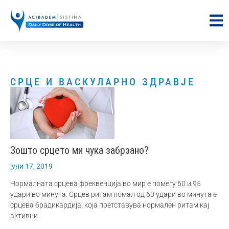
СРЦЕ И ВАСКУЛАРНО ЗДРАВЈЕ
Зошто срцето ми чука забрзано?
јуни 17, 2019
Нормалната срцева фреквенција во мир е помеѓу 60 и 95
удари во минута. Срцев ритам помал од 60 удари во минута е
срцева брадикардија, кoја претставува нормален ритам кај
активни