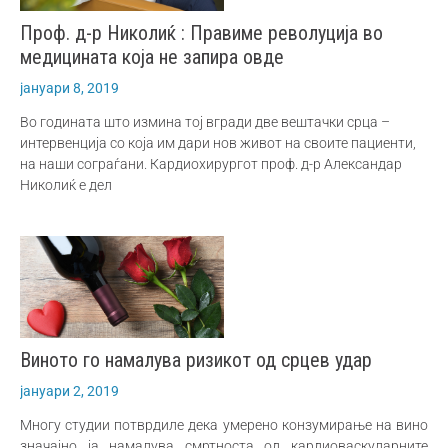
Проф. д-р Николиќ : Правиме револуција во
медицината која не запира овде
јануари 8, 2019
Во годината што измина тој вгради две вештачки срца –
интервенција со која им дари нов живот на своите пациенти,
на наши сограѓани. Кардиохирургот проф. д-р Александар
Николиќ е дел
Виното го намалува ризикот од срцев удар
јануари 2, 2019
Многу студии потврдиле дека умерено конзумирање на вино
значајно ја намалува смртноста од кардиоваскуларните