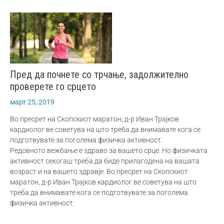
Пред да почнете со трчање, задолжително
проверете го срцето
март 25, 2019
Во пресрет на Скопскиот маратон, д-р Иван Трајков
кардиолог ве советува на што треба да внимавате кога се
подготвувате за поголема физичка активност.
Редовното вежбање е здраво за вашето срце. Но физичката
активност секогаш треба да биде прилагодена на вашата
возраст и на вашето здравје. Во пресрет на Скопскиот
маратон, д-р Иван Трајков кардиолог ве советува на што
треба да внимавате кога се подготвувате за поголема
физичка активност.