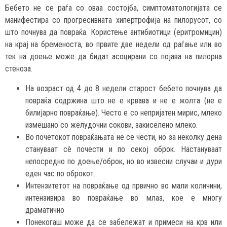
Бебето не се раѓа со оваа состојба, симптоматологијата се
манифестира со прогресивната хипертрофија на пилорусот, со
што почнува да повраќа. Користење антибиотици (еритромицин)
на крај на бременоста, во првите две недели од раѓање или во
тек на доење може да бидат асоцирани со појава на пилорна
стеноза.
На возраст од 4 до 8 недели старост бебето почнува да
повраќа содржина што не е крвава и не е жолта (не е
билијарно повраќање). Често е со непријатен мирис, млеко
измешано со желудочни сокови, закиселено млеко.
Во почетокот повраќањата не се чести, но за неколку дена
стануваат сè почести и по секој оброк. Настануваат
непосредно по доење/оброк, но во извесни случаи и дури
еден час по оброкот.
Интензитетот на повраќање од првично во мали количини,
интензивира во повраќање во млаз, кое е многу
драматично
Понекогаш може да се забележат и примеси на крв или