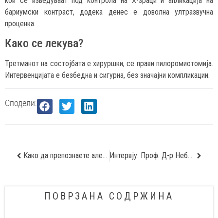
кои се изведуваат под контрола на Х-зраци и апликација на
бариумски контраст, додека денес е доволна ултразвучна
проценка.
Како се лекува?
Третманот на состојбата е хируршки, се прави пилоромиотомија.
Интервенцијата е безбедна и сигурна, без значајни компликации.
Сподели:
Како да препознаете алергично дете?
Интервју: Проф. Д-р Небојша Тасиќ – Кардиолог: И младите жени се изложени на ризикот од инфаркт
ПОВРЗАНА СОДРЖИНА