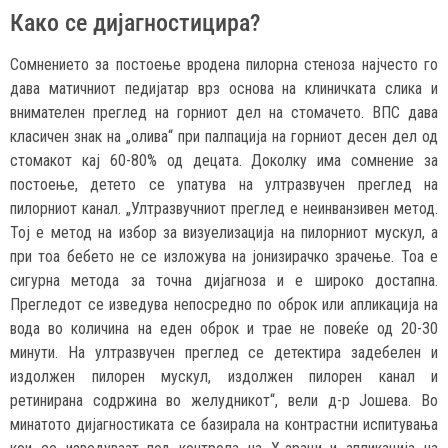
Како се дијагностицира?
Сомнението за постоење вродена пилорна стеноза најчесто го
дава матичниот педијатар врз основа на клиничката слика и
внимателен преглед на горниот дел на стомачето. ВПС дава
класичен знак на „олива“ при палпација на горниот десен дел од
стомакот кај 60-80% од децата. Доколку има сомнение за
постоење, детето се упатува на ултразвучен преглед на
пилорниот канал. „Ултразвучниот преглед е неинванзивен метод.
Тој е метод на избор за визуелизација на пилорниот мускул, а
при тоа бебето не се изложува на јонизирачко зрачење. Тоа е
сигурна метода за точна дијагноза и е широко достапна.
Прегледот се изведува непосредно по оброк или апликација на
вода во количина на еден оброк и трае не повеќе од 20-30
минути. На ултразвучен преглед се детектира задебелен и
издолжен пилорен мускул, издолжен пилорен канал и
ретинирана содржина во желудникот“, вели д-р Јошева. Во
минатото дијагностиката се базирала на контрастни испитувања