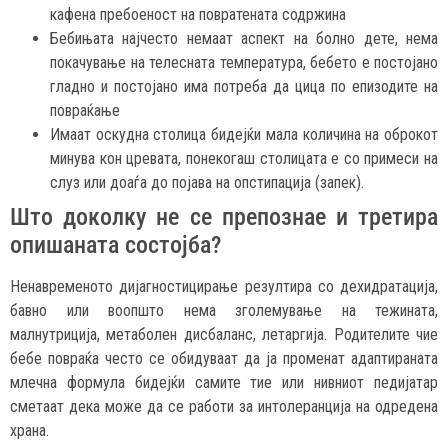
кафена пребоеност на повратената содржина
Бебињата најчесто немаат аспект на болно дете, нема
покачување на телесната температура, бебето е постојано
гладно и постојано има потреба да цица по епизодите на
повраќање
Имаат оскудна столица бидејќи мала количина на оброкот
минува кон цревата, понекогаш столицата е со примеси на
слуз или доаѓа до појава на опстипација (запек).
Што доколку не се препознае и третира
опишаната состојба?
Ненавременото дијагностицирање резултира со дехидратација,
бавно или воопшто нема зголемување на тежината,
малнутриција, метаболен дисбаланс, летаргија. Родителите чие
бебе повраќа често се обидуваат да ја променат адаптираната
млечна формула бидејќи самите тие или нивниот педијатар
сметаат дека може да се работи за интолеранција на одредена
храна.