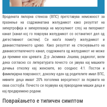
Вродената пилорна стеноза (ВПС) претставува неможност за
празнење на содржинатана желудникот како резултат на
хипертрофија и хиперплазија на мускулниот слој на пилорниот
канал (канал кој го поврзува желудникот со останатиот дел од
дигестивниот систем). Се наоѓа помеѓу желудникот и
дванаестпалачното црево. Како резултат на стеснувањето на
дванаесетпалечното канал, содржината од желудникот не може
да премине кон цревата. Д-р Јасминка Јошева, радиолог, вели
дека согласно со литературата почесто се јавува кај машките
дечиња отколку кај женските, во сооднос 4:1. Постои и
фамилијарна поврзаност, доколку еден од родителите имал ВПС,
нивните деца имаат 20% поголема веројатност за појавата на
оваа состојба. Почесто се појавува кај првородени машки деца и
кај предвремено родени.
Повраќањето е типичен симптом