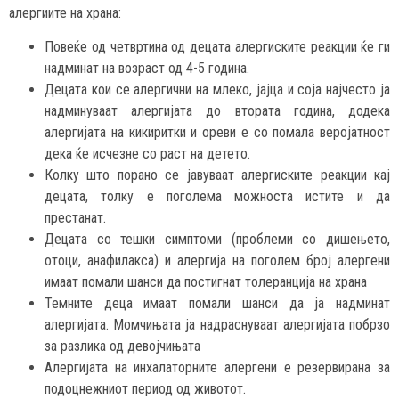
алергиите на храна:
Повеќе од четвртина од децата алергиските реакции ќе ги
надминат на возраст од 4-5 година.
Децата кои се алергични на млеко, јајца и соја најчесто ја
надминуваат алергијата до втората година, додека
алергијата на кикиритки и ореви е со помала веројатност
дека ќе исчезне со раст на детето.
Колку што порано се јавуваат алергиските реакции кај
децата, толку е поголема можноста истите и да
престанат.
Децата со тешки симптоми (проблеми со дишењето,
отоци, анафилакса) и алергија на поголем број алергени
имаат помали шанси да постигнат толеранција на храна
Темните деца имаат помали шанси да ја надминат
алергијата. Момчињата ја надраснуваат алергијата побрзо
за разлика од девојчињата
Алергијата на инхалаторните алергени е резервирана за
подоцнежниот период од животот.