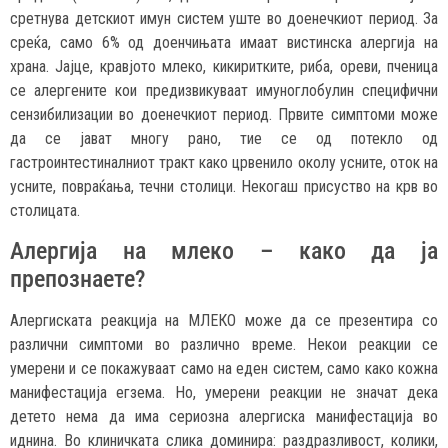
сретнува детскиот имун систем уште во доенечкиот период. За
среќа, само 6% од доенчињата имаат вистинска алергија на
храна. Јајце, кравјото млеко, кикиритките, риба, ореви, пченица
се алергените кои предизвикуваат имуноглобулин специфични
сензибилизации во доенечкиот период. Првите симптоми може
да се јават многу рано, тие се од потекло од
гастроинтестиналниот тракт како црвенило околу усните, оток на
усните, повраќања, течни столици. Некогаш присуство на крв во
столицата.
Алергија на млеко – како да ја
препознаете?
Алергиската реакција на МЛЕКО може да се презентира со
различни симптоми во различно време. Некои реакции се
умерени и се покажуваат само на еден систем, само како кожна
манифестација егзема. Но, умерени реакции не значат дека
детето нема да има сериозна алергиска манифестација во
иднина. Во клиничката слика доминира: раздразливост, колики,