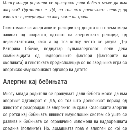
Многу млади родители се прашуваат дали бебето може да има
алергии? Одговорот е: ДА, со тоа што доенечкиот период од
животот е резервиран за алергиите на храна.
Симптомите на алергиските реакции кај децата во голема мера
зависат од возраста, одтипот на алергиската реакција, од
нејзинататежина, како и од тоа колку често се јавува. Д-р
Катерина Обочки, педијатар пулмоалерголог, вели дека
комбинацијата од надворешните фактори (факторите на
околината) и генетската предиспозиција се во заедничка игра со
алергиско-имунолошкиот одговор на детето.
Алергии кај бебињата
Многу млади родители се прашуваат дали бебето може да има
алергии? Одговорот е: ДА, со тоа што доенечкиот период од
животот е резервиран за алергиите на храна. Сезонските алергии
се ретки кај бебињата, нивниот имунолошки систем сè уште се
развива и бебињата се ограничено изложени на надворешната
средина (полените). Но, домашната прав е алерген со кој се