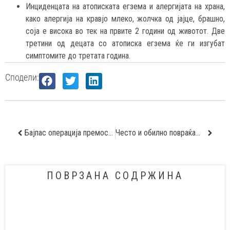
Инциденцата на атописката егзема и алергијата на храна,
како алергија на кравјо млеко, жолчка од јајце, брашно,
соја е висока во тек на првите 2 години од животот. Две
третини од децата со атописка егзема ќе ги изгубат
симптомите до третата година.
Сподели:
Бајпас операција премостување на стеснети крвни садови
Често и обилно повраќање кај бебе – знак за вродена пилорна стеноза
ПОВРЗАНА СОДРЖИНА