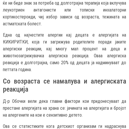
ќе ни биде знак за потреба од долготрајна терапија која вклучува
леукотриен антагонисти или тописки инхалаторни
кортикостероиди, чиј избор зависи од возраста, тежината на
астматската болест.
Една од најчестите алергии кај децата е алергијата на
КИКИРИТКИ, која ги загрижува родителите поради јаките
алергиски реакции, кај многу мал процент на деца и
животнозагрижувачка алергиска реакција. Оваа алергиска
реакција е долготрајна, само 20% од децата ја надминуваат до
петтата година.
Со возраста се намалува и алергиската
реакција
Д-р Обочки вели дека главни фактори кои придонесуваат да
престане алергијата на храна се: јачината на алергијата и бројот
на алергените на кои е сензитивно детето.
Ова се статистиките кога детскиот организам ги надраснува