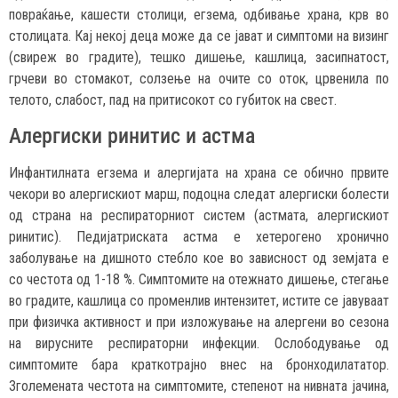
повраќање, кашести столици, егзема, одбивање храна, крв во
столицата. Кај некој деца може да се јават и симптоми на визинг
(свиреж во градите), тешко дишење, кашлица, засипнатост,
грчеви во стомакот, солзење на очите со оток, црвенила по
телото, слабост, пад на притисокот со губиток на свест.
Алергиски ринитис и астма
Инфантилната егзема и алергијата на храна се обично првите
чекори во алергискиот марш, подоцна следат алергиски болести
од страна на респираторниот систем (астмата, алергискиот
ринитис). Педијатриската астма е хетерогено хронично
заболување на дишното стебло кое во зависност од земјата е
со честота од 1-18 %. Симптомите на отежнато дишење, стегање
во градите, кашлица со променлив интензитет, истите се јавуваат
при физичка активност и при изложување на алергени во сезона
на вирусните респираторни инфекции. Ослободување од
симптомите бара краткотрајно внес на бронходилататор.
Зголемената честота на симптомите, степенот на нивната јачина,