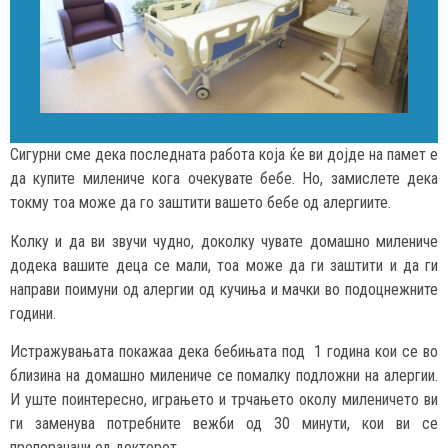
Сигурни сме дека последната работа која ќе ви дојде на памет е
да купите милениче кога очекувате бебе. Но, замислете дека
токму тоа може да го заштити вашето бебе од алергиите.
Колку и да ви звучи чудно, доколку чувате домашно милениче
додека вашите деца се мали, тоа може да ги заштити и да ги
направи поимуни од алергии од кучиња и мачки во подоцнежните
години.
Истражувањата покажаа дека бебињата под 1 година кои се во
близина на домашно милениче се помалку подложни на алергии.
И уште поинтересно, играњето и трчањето околу миленичето ви
ги заменува потребните вежби од 30 минути, кои ви се
препорачани од докторот.