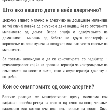
Што ако вашето дете е веќе алергично?
Доколку вашето малечко е алергично на домашните миленици,
во тој случај повеќе од сигурно е дека веднаш ќе го отстраните
миленичето од домот. Втора опција е одвојувањето на
домашниот миленик од бебето во друга просторија и
користење на освежувачи на воздухот или, пак, често капење на
миленичето.
За третман неопходно е да се консултирате со педијатар –
пулмоалерголог кој ќе ви препише терапија за контролирање на
симптомите на носот и очите, како и имунотерапија доколку е
потребно.
Кои се симптомите од овие алергии?
Благите реакции се манифестираат преку симптоми кои
зафаќаат посебна регија на телото, од типот на осип, чешање,
насолзени или крвави очи или, пак, течење на носот. Овие