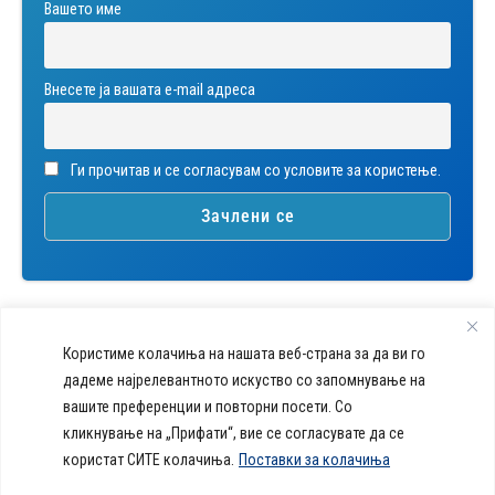
Вашето име
Внесете ја вашата е-mail адреса
Ги прочитав и се согласувам со условите за користење.
Користиме колачиња на нашата веб-страна за да ви го
дадеме најрелевантното искуство со запомнување на
вашите преференции и повторни посети. Со
callcenter@acibademsistina.mk
кликнување на „Прифати“, вие се согласувате да се
+ 389 2 30 99 500
Acibadem
користат СИТЕ колачиња.
Поставки за колачиња
Daily Dose Of Health -
Sistina - За
Ул. Скупи 5А Скопје
Здравствен блог со совети за