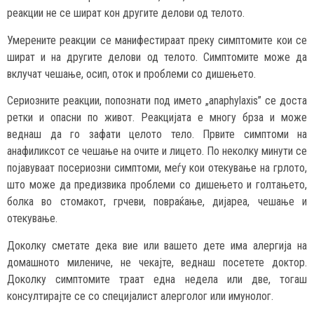
реакции не се шират кон другите делови од телото.
Умерените реакции се манифестираат преку симптомите кои се
шират и на другите делови од телото. Симптомите може да
вклучат чешање, осип, оток и проблеми со дишењето.
Сериозните реакции, попознати под името „anaphylaxis” се доста
ретки и опасни по живот. Реакцијата е многу брза и може
веднаш да го зафати целото тело. Првите симптоми на
анафиликсот се чешање на очите и лицето. По неколку минути се
појавуваат посериозни симптоми, меѓу кои отекување на грлото,
што може да предизвика проблеми со дишењето и голтањето,
болка во стомакот, грчеви, повраќање, дијареа, чешање и
отекување.
Доколку сметате дека вие или вашето дете има алергија на
домашното милениче, не чекајте, веднаш посетете доктор.
Доколку симптомите траат една недела или две, тогаш
консултирајте се со специјалист алерголог или имунолог.