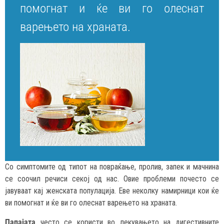
помогнат и ќе ви го олеснат
варењето на храната.
Со симптомите од типот на повраќање, пролив, запек и мачнина
се соочил речиси секој од нас. Овие проблеми почесто се
јавуваат кај женската популација. Еве неколку намирници кои ќе
ви помогнат и ќе ви го олеснат варењето на храната.
Папајата
често се користи во лекувањето на дигестивните