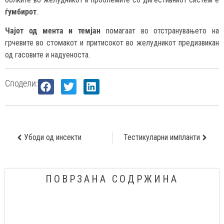
ѓумбирот
.
Чајот од мента и темјан
помагаат во отстранувањето на
грчевите во стомакот и притисокот во желудникот предизвикан
од гасовите и надуеноста.
Сподели:
Убоди од инсекти
Тестикуларни импланти
ПОВРЗАНА СОДРЖИНА