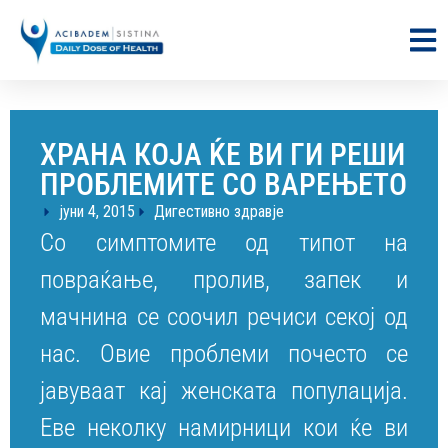
ХРАНА КОЈА ЌЕ ВИ ГИ РЕШИ
ПРОБЛЕМИТЕ СО ВАРЕЊЕТО
јуни 4, 2015
Дигестивно здравје
Со симптомите од типот на
повраќање, пролив, запек и
мачнина се соочил речиси секој од
нас. Овие проблеми почесто се
јавуваат кај женската популација.
Еве неколку намирници кои ќе ви