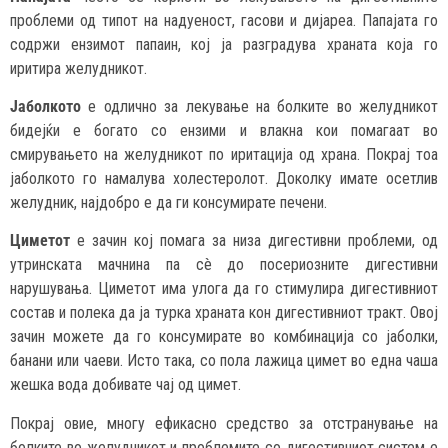
проблеми од типот на надуеност, гасови и дијареа. Папајата го
содржи ензимот папаин, кој ја разградува храната која го
иритира желудникот.
Јаболкото
е одлично за лекување на болките во желудникот
бидејќи е богато со ензими и влакна кои помагаат во
смирувањето на желудникот по иритација од храна. Покрај тоа
јаболкото го намалува холестеролот. Доколку имате осетлив
желудник, најдобро е да ги консумирате печени.
Циметот
е зачин кој помага за низа дигестивни проблеми, од
утринската мачнина па сè до посериозните дигестивни
нарушувања. Циметот има улога да го стимулира дигестивниот
состав и полека да ја турка храната кон дигестивниот тракт. Овој
зачин можете да го консумирате во комбинација со јаболки,
банани или чаеви. Исто така, со пола лажица цимет во една чаша
жешка вода добивате чај од цимет.
Покрај овие, многу ефикасно средство за отстранување на
болките во желудникот и проблемите со дигестивниот систем е