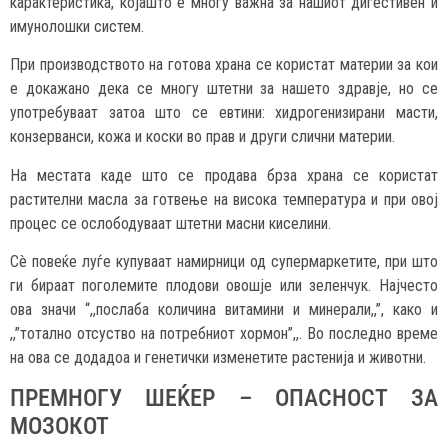
карактеристика, којашто е многу важна за нашиот дигестивен и
имунолошки систем.
При производството на готова храна се користат материи за кои
е докажано дека се многу штетни за нашето здравје, но се
употребуваат затоа што се евтини: хидрогенизирани масти,
конзерванси, кожа и коски во прав и други слични материи.
На местата каде што се продава брза храна се користат
растителни масла за готвење на висока температура и при овој
процес се ослободуваат штетни масни киселини.
Сè повеќе луѓе купуваат намирници од супермаркетите, при што
ги бираат поголемите плодови овошје или зеленчук. Најчесто
ова значи “,,послаба количина витамини и минерали,,”, како и
,,”тотално отсуство на потребниот хормон”,,. Во последно време
на ова се додадоа и генетички изменетите растенија и животни.
ПРЕМНОГУ ШЕЌЕР – ОПАСНОСТ ЗА
МОЗОКОТ