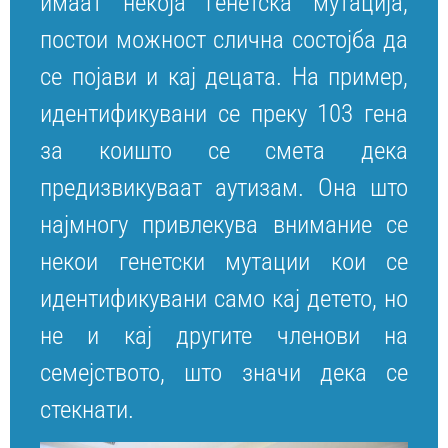
имаат некоја генетска мутација,
постои можност слична состојба да
се појави и кај децата. На пример,
идентификувани се преку 103 гена
за коишто се смета дека
предизвикуваат аутизам. Она што
најмногу привлекува внимание се
некои генетски мутации кои се
идентификувани само кај детето, но
не и кај другите членови на
семејството, што значи дека се
стекнати.