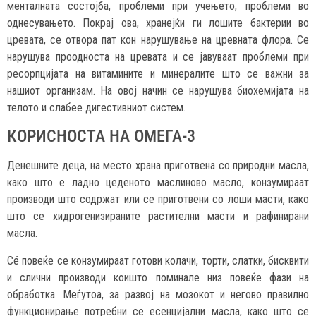
менталната состојба, проблеми при учењето, проблеми во
однесувањето. Покрај ова, хранејќи ги лошите бактерии во
цревата, се отвора пат кон нарушување на цревната флора. Се
нарушува проодноста на цревата и се јавуваат проблеми при
ресорпцијата на витамините и минералите што се важни за
нашиот организам. На овој начин се нарушува биохемијата на
телото и слабее дигестивниот систем.
КОРИСНОСТА НА ОМЕГА-3
Денешните деца, на место храна приготвена со природни масла,
како што е ладно цеденото маслиново масло, конзумираат
производи што содржат или се приготвени со лоши масти, како
што се хидрогенизираните растителни масти и рафинирани
масла.
Сé повеќе се конзумираат готови колачи, торти, слатки, бисквити
и слични производи коишто поминале низ повеќе фази на
обработка. Меѓутоа, за развој на мозокот и негово правилно
функционирање потребни се есенцијални масла, како што се