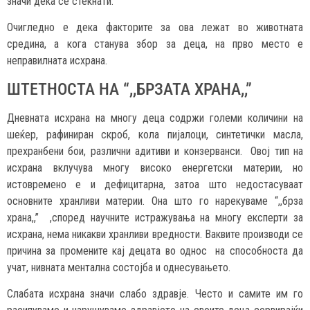
значи дека се стекнати.
Очигледно е дека факторите за ова лежат во животната
средина, а кога станува збор за деца, на прво место е
неправилната исхрана.
ШТЕТНОСТА НА “,,БРЗАТА ХРАНА,,”
Дневната исхрана на многу деца содржи големи количини на
шеќер, рафиниран скроб, кола пијалоци, синтетички масла,
прехранбени бои, различни адитиви и конзерванси. Овој тип на
исхрана вклучува многу високо енергетски материи, но
истовремено е и дефицитарна, затоа што недостасуваат
основните хранливи материи. Она што го нарекуваме “,,брза
храна,,” ,според научните истражувања на многу експерти за
исхрана, нема никакви хранливи вредности. Ваквите производи се
причина за промените кај децата во однос на способноста да
учат, нивната ментална состојба и однесувањето.
Слабата исхрана значи слабо здравје. Често и самите им го