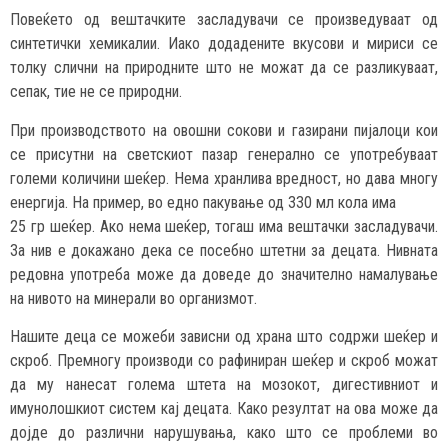
Повеќето од вештачките засладувачи се произведуваат од
синтетички хемикалии. Иако додадените вкусови и мириси се
толку слични на природните што не можат да се разликуваат,
сепак, тие не се природни.
При производството на овошни сокови и газирани пијалоци кои
се присутни на светскиот пазар генерално се употребуваат
големи количини шеќер. Нема хранлива вредност, но дава многу
енергија. На пример, во едно пакување од 330 мл кола има
25 гр шеќер. Ако нема шеќер, тогаш има вештачки засладувачи.
За нив е докажано дека се посебно штетни за децата. Нивната
редовна употреба може да доведе до значително намалување
на нивото на минерали во организмот.
Нашите деца се можеби зависни од храна што содржи шеќер и
скроб. Премногу производи со рафиниран шеќер и скроб можат
да му нанесат голема штета на мозокот, дигестивниот и
имунолошкиот систем кај децата. Како резултат на ова може да
дојде до различни нарушувања, како што се проблеми во