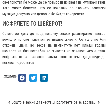
овој пристап ќе може да се премости појавата на мутирани гени.
Така многу болести што се поврзани со стекнати генетски
мутации делумно или целосно ќе бидат искоренети.
ИСФРЛЕТЕ ГО ШЕЌЕРОТ!
Сетете се дека до пред неколку векови рафинираниот шеќер
воопшто не бил присутен во нашите животи. Сé уште не бил
откриен. Значи, во текот на изминатите пет илјади години
шеќерот не бил потребен во животот на човекот. Ако е така,
исфрлањето на оваа лоша навика воопшто нема да доведе до
некаков недостаток.
Сподели:
Зошто е важно да внесуваме витамин Е?
Подгответе се за здрава бременост