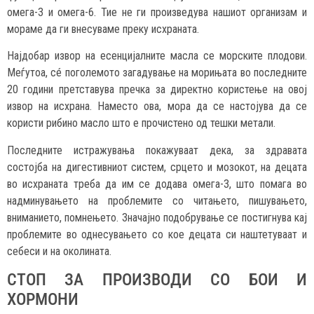
омега-3 и омега-6. Тие не ги произведува нашиот организам и
мораме да ги внесуваме преку исхраната.
Најдобар извор на есенцијалните масла се морските плодови.
Меѓутоа, сé поголемото загадување на морињата во последните
20 години претставува пречка за директно користење на овој
извор на исхрана. Наместо ова, мора да се настојува да се
користи рибино масло што е прочистено од тешки метали.
Последните истражувања покажуваат дека, за здравата
состојба на дигестивниот систем, срцето и мозокот, на децата
во исхраната треба да им се додава омега-3, што помага во
надминувањето на проблемите со читањето, пишувањето,
вниманието, помнењето. Значајно подобрување се постигнува кај
проблемите во однесувањето со кое децата си наштетуваат и
себеси и на околината.
СТОП ЗА ПРОИЗВОДИ СО БОИ И
ХОРМОНИ