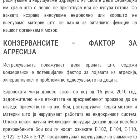
расипуваме и нарушуваме здравјето на своите деца сервирајќи
им храна што е лесно се приготвува или се купува готова. Со
ваквата исхрана внесуваме недоволно или воопшто не
внесуваме материи што се важни за виталните функции на
нашиот организам и мозок.
КОНЗЕРВАНСИТЕ – ФАКТОР ЗА
АГРЕСИЈА
Истражувањата покажуваат дека храната што содржи
конзерванси е потенцијален фактор за појавата на агресија,
хиперактивност и проблеми во однесувањето на децата.
Европската унија донесе закон со кој од 15 јули, 2010 год.
задолжително е на етикетата на прехранбениот производ да се
наведе присуството на азо бои, растворувачи, тешки метали и
материи што ја нарушуваат работата на ендокриниот систем.
Откако некои научни публикации понудија докази дека посебно
прехранбените бои кои ги носат ознаките Е-102, Е-104, Е-110,
Е-122, Е-124 и Е-129 предизвикуваат нарушување на вниманието