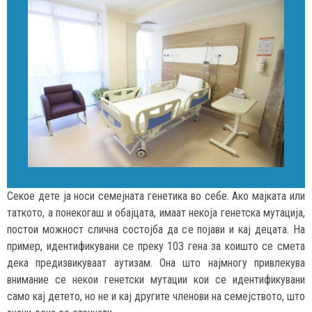
Секое дете ја носи семејната генетика во себе. Ако мајката или
таткото, а понекогаш и обајцата, имаат некоја генетска мутација,
постои можност слична состојба да се појави и кај децата. На
пример, идентификувани се преку 103 гена за коишто се смета
дека предизвикуваат аутизам. Она што најмногу привлекува
внимание се некои генетски мутации кои се идентификувани
само кај детето, но не и кај другите членови на семејството, што