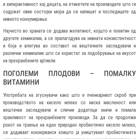
и хиперактивност кај децата, на етикетите на производите што ги
содржат овие состојки мора да се напишат и последиците од
нивното конзумирање.
Најчесто во храната се додава желатинот, којшто е поевтин од
другите хемикалии, а се прилагодува на нивната конзистентност
и боја и влегува во составот на вештачките засладувачи и
различни хемикалии што се користат за подобрување на вкусот
на прехранбените артикли.
ПОГОЛЕМИ ПЛОДОВИ – ПОМАЛКУ
ВИТАМИНИ
Употребата на згуснувачи како што е пченкарниот скроб при
производството на кисело млеко со ниска масленост или
вештачки засладувачи и слични додатоци значи и помала
хранливост на прехранбените производи. За да се продолжи
рокот на траење на едно природно пробиотичко кисело млеко,
се додаваат конзерванси коишто ја уништуваат пробиотичката