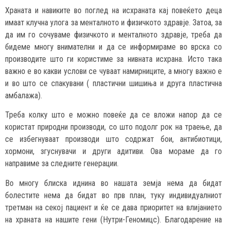
Храната и навиките во поглед на исхраната кај повеќето деца
имаат клучна улога за менталното и физичкото здравје. Затоа, за
да им го сочуваме физичкото и менталното здравје, треба да
бидеме многу внимателни и да се информираме во врска со
производите што ги користиме за нивната исхрана. Исто така
важно е во какви услови се чуваат намирниците, а многу важно е
и во што се спакувани ( пластични шишиња и друга пластична
амбалажа).
Треба колку што е можно повеќе да се вложи напор да се
користат природни производи, со што подолг рок на траење, да
се избегнуваат производи што содржат бои, антибиотици,
хормони, згуснувачи и други адитиви. Ова мораме да го
направиме за следните генерации.
Во многу блиска иднина во нашата земја нема да бидат
болестите нема да бидат во прв план, туку индивидуалниот
третман на секој пациент и ќе се дава приоритет на влијанието
на храната на нашите гени (Нутри-Геномицс). Благодарение на