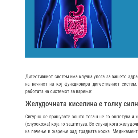
Дигестивниот систем има клучна улога за вашето здрав
на начинот на кој функционира дигестивниот систем
работата на системот за варење:
Желудочната киселина е толку силн
Сигурно се прашувате зошто тогаш не го оштетува и 
(слузокожа) која го заштитува. Во случај кога желудоч
на печење и жарење зад градната коска. Медикаменти