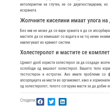
интолерантни на глутен, не се дијагностицирани, но
исхраната.
Жолчните киселини имаат улога на 
Без нив не може да се вари храната и да се апсорбира
мастите да се измешаат со водата и на тој начин ензим
навлегуваат во крвниот систем.
Холестеролот и мастите се компле
Црниот дроб користи холестерол за да создаде жолчни
ослободи од вишокот холестерол. Вашето тело кори
тестостерон и естроген. Ако имате проблеми со ф
апсорпцијата на масти во организмот, како и хормонал
од холестеролот, телото согорува масти за да добие ен
Сподели: