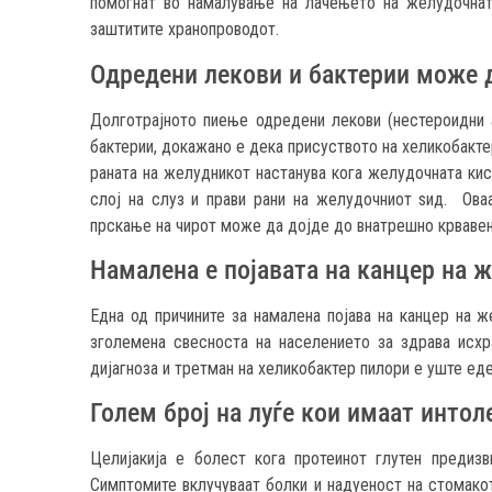
помогнат во намалување на лачењето на желудочнат
заштитите хранопроводот.
Одредени лекови и бактерии може 
Долготрајното пиење одредени лекови (нестероидни а
бактерии, докажано е дека присуството на хеликобакте
раната на желудникот настанува кога желудочната ки
слој на слуз и прави рани на желудочниот ѕид. Ова
прскање на чирот може да дојде до внатрешно крвавењ
Намалена е појавата на канцер на 
Една од причините за намалена појава на канцер на 
зголемена свесноста на населението за здрава исхр
дијагноза и третман на хеликобактер пилори е уште еде
Голем број на луѓе кои имаат интол
Целијакија е болест кога протеинот глутен предиз
Симптомите вклучуваат болки и надуеност на стомакот