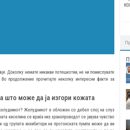
КО
је. Доколку немате никакви потешкотии, не ни помислувате
. Во продолжение прочитајте неколку интересни факти за
а што може да ја изгори кожата
желудникот? Желудникот е обложен со дебел слој на слуз
ната киселина се враќа низ хранопроводот се јавува чувство
 од групата инхибитори на протонската пумпа може да ви