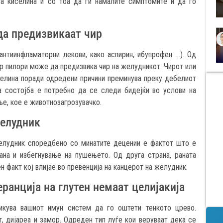
а киселина и со тоа да ги намалите симптомите и да го
да предизвикаат чир
нтиинфламаторни лекови, како аспирин, ибупрофен …). Од
р пилори може да предизвика чир на желудникот. Чирот или
селина поради одредени причини преминува преку дебелиот
а состојба е потребно да се следи бидејќи во услови на
е, кое е животнозагрозувачко.
желудник
желудник споредбено со минатите децении е фактот што е
ана и избегнување на пушењето. Од друга страна, раната
н факт кој влијае во превенција на канцерот на желудник.
еранција на глутен немаат целијакија
викува вашиот имун систем да го оштети тенкото црево.
, дијареа и замор. Одреден тип луѓе кои веруваат дека се