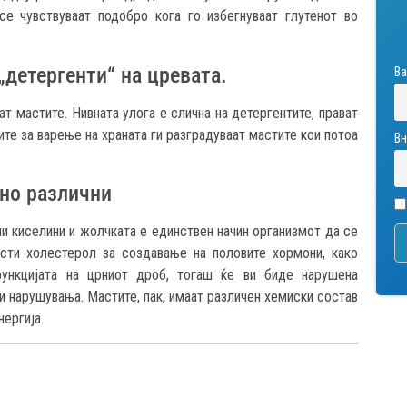
 се чувствуваат подобро кога го избегнуваат глутенот во
„детергенти“ на цревата.
Ва
ат мастите. Нивната улога е слична на детергентите, прават
ите за варење на храната ги разградуваат мастите кои потоа
Вн
тно различни
 киселини и жолчката е единствен начин организмот да се
сти холестерол за создавање на половите хормони, како
ункцијата на црниот дроб, тогаш ќе ви биде нарушена
ни нарушувања. Мастите, пак, имаат различен хемиски состав
ергија.