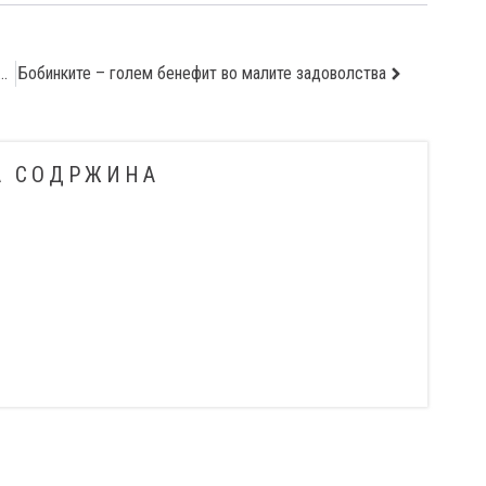
 на бубрег го става во ризик и другиот бубрег?
Бобинките – голем бенефит во малите задоволства
А СОДРЖИНА