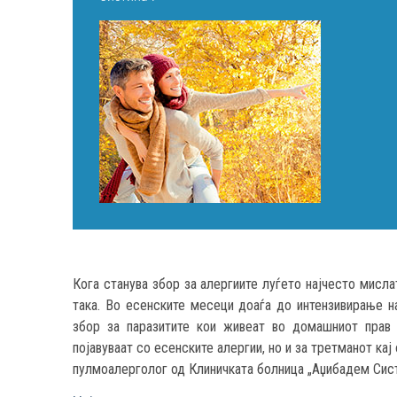
Кога станува збор за алергиите луѓето најчесто мисла
така. Во есенските месеци доаѓа до интензивирање н
збор за паразитите кои живеат во домашниот прав 
појавуваат со есенските алергии, но и за третманот к
пулмоалерголог од Клиничката болница „Аџибадем Сист