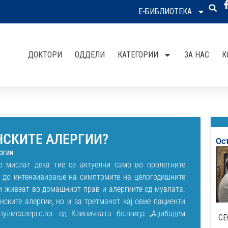
Е-БИБЛИОТЕКА
ДОКТОРИ
ОДДЕЛИ
КАТЕГОРИИ
ЗА НАС
К
НСКИТЕ АЛЕРГИИ?
Ос
ргии
то мислат дека тие се актуелни само во пролетните
ѓа до интензивирање на симптомите на целогодишните
ои живеат во домашниот прав и алергиите од мувлата.
нските алергии, но и за третманот кај овие пациенти
пулмоалерголог од Клиничката болница „Аџибадем
СЕ