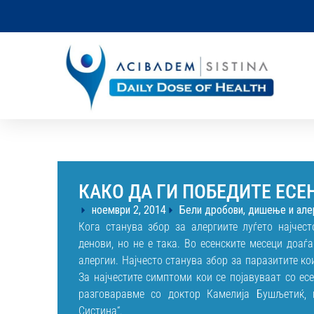
КАКО ДА ГИ ПОБЕДИТЕ ЕСЕ
ноември 2, 2014
Бели дробови, дишење и але
Кога станува збор за алергиите луѓето најчес
денови, но не е така. Во есенските месеци доа
алергии. Најчесто станува збор за паразитите к
За најчестите симптоми кои се појавуваат со есе
разговаравме со доктор Камелија Бушљетиќ, 
Систина“.