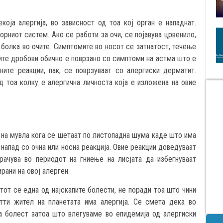
оја алергија, во зависност од тоа кој орган е нападнат.
орниот систем. Ако се работи за очи, се појавува црвенило,
 болка во очите. Симптомите во носот се затнатост, течење
елите дробови обично е поврзано со симптоми на астма што е
ните реакции, пак, се поврзуваат со алергиски дерматит.
д тоа колку е алергична личноста која е изложена на овие
 на мувла кога се шетаат по листопадна шума каде што има
 напад со очна или носна реакција. Овие реакции доведуваат
рачува во периодот на гниење на лисјата да избегнуваат
ани на овој алерген.
етот се една од најскапите болести, не поради тоа што чини
тти жител на планетата има алергија. Се смета дека во
а болест затоа што влегуваме во епидемија од алергиски