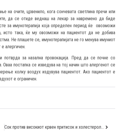
е на очите, црвенило, кога сончевата светлина пречи или
дите, да се отиде веднаш на лекар за навремено да биде
 сте за имунотерапија која определен период ќе овозможи
а, исто така, ќе му овозможи на пациентот да не добива
астма. Не плашете се, имунотерапијата не го менува имуниот
 е алергичен.
 и потврда за назална провокација. Пред да се почне со
а. Оваа постапка се изведува на тој начин што алергенот се
мерење колку воздух издувува пациентот. Ако пациентот е
оздухот е ограничен.
Сок против високиот крвен притисок и холестеролот