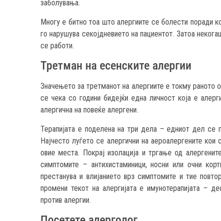
заболувања.
Многу е битно тоа што алергиите се болести поради ко
го нарушува секојдневието на пациентот. Затоа некога
се работи.
Третман на есенските алергии
Значењето за третманот на алергиите е токму раното 
се чека со години бидејќи една личност која е алер
алергична на повеќе алергени.
Терапијата е поделена на три дела – едниот дел се п
Најчесто луѓето се алергични на аероалергените кои с
овие места. Покрај изолација и тргање од алергените
симптомите – антихистаминици, носни или очни корт
престанува и влијанието врз симптомите и тие повт
промени текот на алергијата е имунотерапијата – д
против алергии.
Посетете алерголог