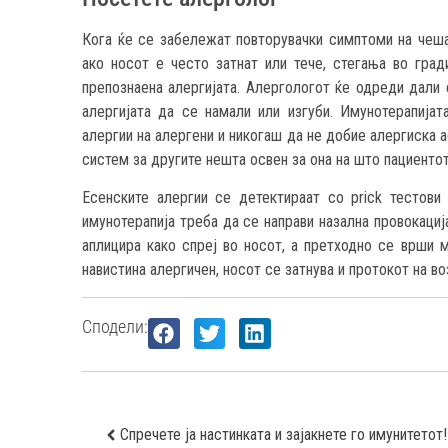
Кога ќе се забележат повторувачки симптоми на чешањ
ако носот е често затнат или тече, стегања во гра
препознаена алергијата. Алергологот ќе одреди дали
алергијата да се намали или изгуби. Имунотерапијат
алергии на алергени и никогаш да не добие алергиска 
систем за другите нешта освен за она на што пациентот
Есенските алергии се детектираат со prick тестови
имунотерапија треба да се направи назална провокациј
аплицира како спреј во носот, а претходно се врши 
навистина алергичен, носот се затнува и протокот на в
Сподели:
Спречете ја настинката и зајакнете го имунитетот!