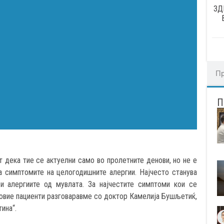
ЗД
т дека тие се актуелни само во пролетните денови, но не е
а симптомите на целогодишните алергии. Најчесто станува
и алергиите од мувлата. За најчестите симптоми кои се
ај овие пациенти разговаравме со доктор Камелија Бушљетиќ,
ина“.