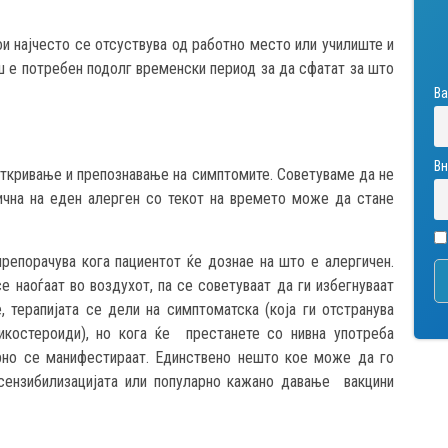
и најчесто се отсуствува од работно место или училиште и
ш е потребен подолг временски период за да сфатат за што
Ва
Вн
откривање и препознавање на симптомите. Советуваме да не
гична на еден алерген со текот на времето може да стане
репорачува кога пациентот ќе дознае на што е алергичен.
е наоѓаат во воздухот, па се советуваат да ги избегнуваат
, терапијата се дели на симптоматска (која ги отстранува
икостероиди), но кога ќе престанете со нивна употреба
орно се манифестираат. Единствено нешто кое може да го
есензибилизацијата или популарно кажано давање вакцини