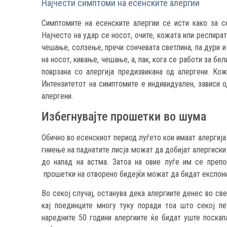
Најчести симптоми на есенските алергии
Симптомите на есенските алергии се исти како за сек
Најчесто на удар се носот, очите, кожата или респират
чешање, солзење, пречи сончевата светлина, па дури и
на носот, кивање, чешање, а, пак, кога се работи за б
поврзана со алергија предизвикана од алергени. Кож
Интензитетот на симптомите е индивидуален, зависи о
алергени.
Избегнувајте прошетки во шума
Обично во есенскиот период луѓето кои имаат алергија
гниење на паднатите лисја можат да добијат алергиски
до напад на астма. Затоа на овие луѓе им се препо
прошетки на отворено бидејќи можат да бидат експонир
Во секој случај, останува дека алергиите денес во св
кај поединците многу туку поради тоа што секој пе
наредните 50 години алергиите ќе бидат уште поскап