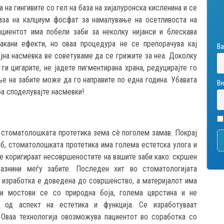
на гингивите со гел на база на хијалуронска кисленина и се
база на калциум фосфат за намалување на осетливоста на
ациентот има побели заби за неколку нијанси и блескава
акани ефекти, но оваа процедура не се препорачува кај
Ва
ајна насмевка ве советуваме да се грижите за неа. Доколку
ги цигарите, не јадете пигментирана храна, редуцирајте го
ње на забите може да го направите по една година. Убавата
Вн
оа споделувајте насмевки!
, стоматолошката протетика зема сè поголем замав. Покрај
б, стоматолошката протетика има голема естетска улога и
е коригираат несовршеностите на вашите заби како: скршен
азнини меѓу забите. Последен хит во стоматологијата
 изработка е доведена до совршенство, а материјалот има
 и мостови се со природна боја, голема цврстина и не
 од аспект на естетика и функција. Се изработуваат
 Оваа технологија овозможува пациентот во соработка со