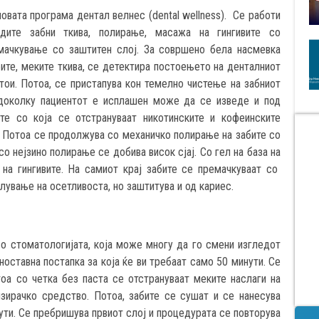
новата програма дентал велнес (dental wellness). Се работи
дите забни ткива, полирање, масажа на гингивите со
емачкување со заштитен слој. За совршено бела насмевка
бите, меките ткива, се детектира постоењето на денталниот
тои. Потоа, се пристапува кон темелно чистење на забниот
 доколку пациентот е исплашен може да се изведе и под
те со која се отстрануваат никотинските и кофеинските
 Потоа се продолжува со механичко полирање на забите со
со нејзино полирање се добива висок сјај. Со гел на база на
 на гингивите. На самиот крај забите се премачкуваат со
алување на осетливоста, но заштитува и од кариес.
о стоматологијата, која може многу да го смени изгледот
ноставна постапка за која ќе ви требаат само 50 минути. Се
тоа со четка без паста се отстрануваат меките наслаги на
изирачко средство. Потоа, забите се сушат и се нанесува
нути. Се пребришува првиот слој и процедурата се повторува