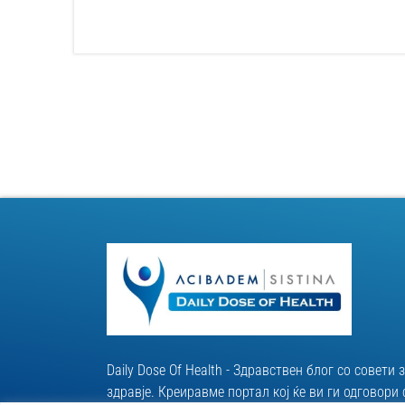
Daily Dose Of Health - Здравствен блог со совети 
здравје. Креиравме портал кој ќе ви ги одговор