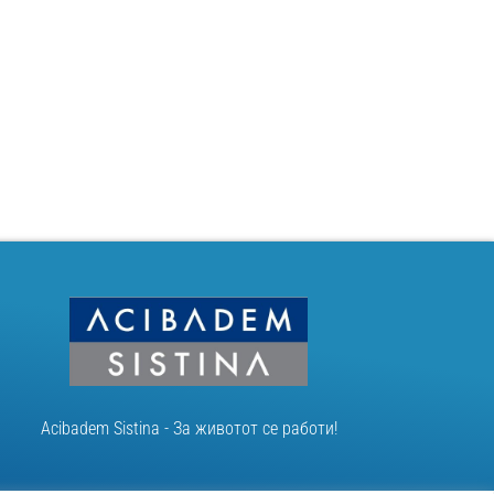
Acibadem Sistina - За животот се работи!