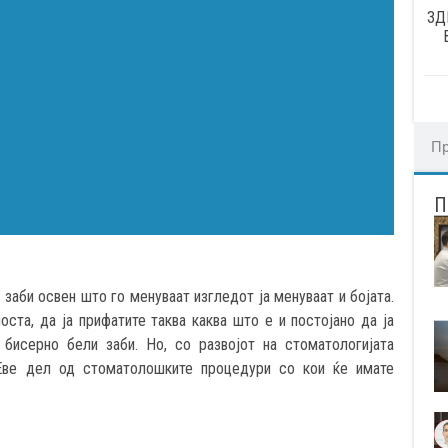
ЗД
 заби освен што го менуваат изгледот ја менуваат и бојата.
ста, да ја прифатите таква каква што е и постојано да ја
 бисерно бели заби. Но, со развојот на стоматологијата
Еве дел од стоматолошките процедури со кои ќе имате