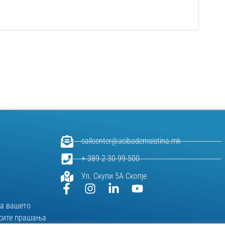
callcenter@acibademsistina.mk
+ 389 2 30 99 500
Ул. Скупи 5А Скопје
за вашeто
и сите прашања