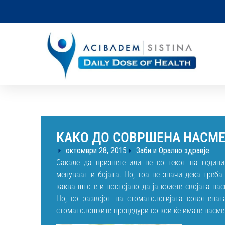
КАКО ДО СОВРШЕНА НАСМЕ
октомври 28, 2015
Заби и Орално здравје
Сакале да признете или не со текот на години
менуваат и бојата. Но, тоа не значи дека треба
каква што е и постојано да ја криете својата на
Но, со развојот на стоматологијата совршенат
стоматолошките процедури со кои ќе имате насме