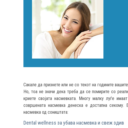
Сакале да признете или не со текот на годините вашите
Но, тоа не значи дека треба да се помирите со реално
криете својата насмевката. Многу малку луѓе имаат
совршената насмевка денеска е достапна секому. 
насмевка од соништата:
Dental wellness
за убава насмевка и свеж здив