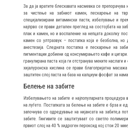
За да ја вратите блескавата насмевка се препорачува 
за чистење на забниот камен, пескарење на твр
специјализирани витамински пасти, избелување и пр
најпрво се прави детален преглед на состојбата на за
плак и камен, но и воспаление на непцата доколку пос
камен со ултразвук – постапка која е безболна, но
анестезија. Следната постапка е пескарење на заби
пигментации добиени од консумирањето кафе и цигари.
гранулирана паста која ги отстранува меките наслаги и 
хијалуронска кислина се прави благопријатна масажа
заштитен слој паста на база на калциум фосфат за нам
Белење на забите
Избелувањето на забите е најпопуларната процедура в
на луѓето. Постапката за белење на забите е брза и ед
започнува со одредување на нијансата на забите,а по
забите. Гингивите се заштитуваат со светло полимер
првиот слој на 40 % хидроген пероксид кој стои 20 ми