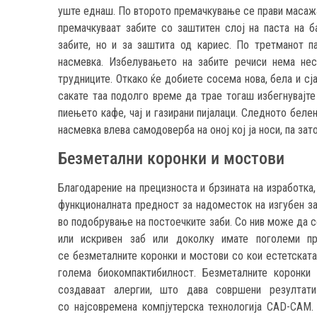
уште еднаш. По второто премачкување се прави масажа 
премачкуваат забите со заштитен слој на паста на 
забите, но и за заштита од кариес. По третманот п
насмевка. Избелувањето на забите речиси нема нес
трудниците. Откако ќе добиете сосема нова, бела и сј
сакате таа подолго време да трае тогаш избегнувајте 
пиењето кафе, чај и газирани пијалаци. Следното беле
насмевка влева самодоверба на оној кој ја носи, па зат
Безметални коронки и мостови
Благодарение на прецизноста и брзината на изработка
функционалната предност за надоместок на изгубен за
во подобрување на постоечките заби. Со нив може да с
или искривен заб или доколку имате поголеми пр
се безметалните коронки и мостови со кои естетската
голема биокомпактибилност. Безметалните коронки
создаваат алергии, што дава совршени резултати
со најсовремена компјутерска технологија CAD-CAM.