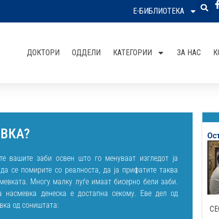
Е-БИБЛИОТЕКА
ДОКТОРИ
ОДДЕЛИ
КАТЕГОРИИ
ЗА НАС
К
ВКА?
Ос
те вашите заби освен што го менуваат изгледот ја
 да се помирите со реалноста, да ја прифатите таква
смевката. Многу малку луѓе имаат бисерно бели заби.
а насмевка денеска е достапна секому. Еве дел од
вка од соништата:
СЕ