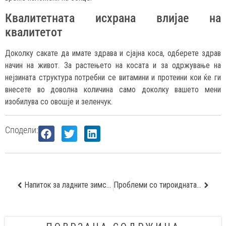
Квалитетната исхрана влијае на
квалитетот
Доколку сакате да имате здрава и сјајна коса, одберете здрав
начин на живот. За растењето на косата и за одржување на
нејзината структура потребни се витамини и протеини кои ќе ги
внесете во доволна количина само доколку вашето мени
изобилува со овошје и зеленчук.
Сподели:
Напиток за ладните зимски денови
Проблеми со тироидната жлезда