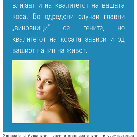
влијаат и на квалитетот на вашата
коса. Во одредени случаи главни
„виновници“ се гените, но
квалитетот на косата зависи и од
вашиот начин на живот.
Здравата и бујна коса, како и кршливата коса и чувствителен