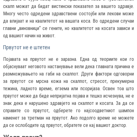
скалп можат да бидат вистински показател за вашето здравје.
Многу често одредени здравствени состојби или лекови може
да влијаат и на квалитетот на вашата коса. Во одредени случаи
главни „виновници“ се гените, но квалитетот на косата зависи и
од вашиот начин на живот.
Првутот не е штетен
Појавата на првутот не е заразна. Една од теориите кои го
објаснуваат неговото настанување вели дека главната причина е
размножувањето на габи на скалпот. Други фактори одговорни
за првутот се мрсна кожа на скалпот, стресот, прекумерна
тежина, ладното време, егзема или псоријаза. Освен тоа што
првутот може да биде непријатна појава и тешко исчезнува, не е
знак дека е нарушено здравјето на скалпот и косата. За да се
справите со првутот, одберете го најсоодветниот шампон
наменет за третман на првутот. Ако подолго време не можете
да се ослободите од првутот, обратете се кај вашиот доктор.