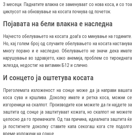
3 месеци. Паднатите влакна се заменуваат со нова коса, и со тоа
циклусот на обновување на косата почнува од почеток.
Појавата на бели влакна е наследна
Најчесто обелувањето на косата доаѓа со минување на годините.
Но, кај голем број од случаите обелувањето на косата настанува
многу порано и е наследно. Обелувањето не значи дека имате
нарушување во здравјето, како анемија, проблем со тироидната
жлезда, недостиг на витамин Б12 и слично.
И сонцето ја оштетува косата
Преголемата изложеност на сонце може да ја направи вашата
коса сува и кршлива. Доколку имате и ретка коса, можни се
изгореници на скалпот. Производите кои можете да ги најдете за
заштита од сонце ја заштитуваат кожата, но скалпот не можете
целосно да го премачкате. Од таа причина, идеалната заштита ќе
ја постигнете доколку ставите капа секогаш кога сте подолго
време изложени на сонце.