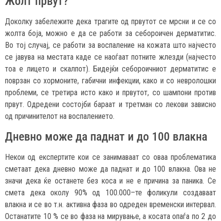
Жолт првут?
Доколку забележите дека трагите од првутот се мрсни и се со
жолта боја, можно е да се работи за себороичен дерматитис.
Во тој случај, се работи за воспаление на кожата што најчесто
се јавува на местата каде се наоѓаат потните жлезди (најчесто
тоа е лицето и скалпот). Бидејќи себороичниот дерматитис е
поврзан со хормоните, габични инфекции, како и со невролошки
проблеми, се третира исто како и првутот, со шампони против
првут. Одредени состојби бараат и третман со лекови зависно
од причинителот на воспалението.
Дневно може да паднат и до 100 влакна
Некои од експертите кои се занимаваат со оваа проблематика
сметаат дека дневно може да паднат и до 100 влакна. Ова не
значи дека ќе останете без коса и не е причина за паника. Се
смета дека околу 90% од 100.000–те фоликули создаваат
влакна и се во т.н. активна фаза во одреден временски интервал.
Останатите 10 % се во фаза на мирување, а косата опаѓа по 2 до