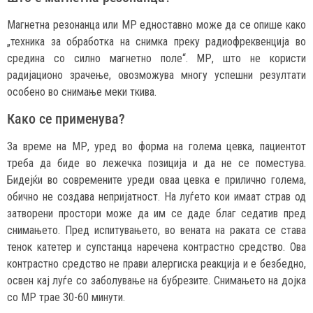
Магнетна резонанца или МР едноставно може да се опише како
„техника за обработка на снимка преку радиофреквенција во
средина со силно магнетно поле“. МР, што не користи
радијационо зрачење, овозможува многу успешни резултати
особено во снимање меки ткива.
Како се применува?
За време на МР, уред во форма на голема цевка, пациентот
треба да биде во лежечка позиција и да не се поместува.
Бидејќи во современите уреди оваа цевка е прилично голема,
обично не создава непријатност. На луѓето кои имаат страв од
затворени простори може да им се даде благ седатив пред
снимањето. Пред испитувањето, во вената на раката се става
тенок катетер и супстанца наречена контрастно средство. Ова
контрастно средство не прави алергиска реакција и е безбедно,
освен кај луѓе со заболување на бубрезите. Снимањето на дојка
со МР трае 30-60 минути.