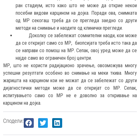
ран стадиум, исто како што не може да открие некои
посебни видови карцином на дојка. Поради ова, снимката
од МР секогаш треба да се прегледа заедно со други
методи на снимање и наодите од клинички прегледи.
Доколку се забележат сомнителни наоди, кои може
да се откријат само со МР, биопсијата треба исто така да
се направи со помош на МР. Сепак, овој уред може да се
најде само во ограничен број центри.
МР, што не користи радијационо зрачење, овозможува многу
успешни резултати особено во снимање на меки ткива. Многу
жаришта на карцином кои не можат да се забележат со други
дијагностички методи може да се откријат со МР. Сепак,
испитувањето само со МР не е доволно за откривање на
карцином на дојка.
Сподели: