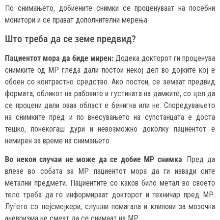
По снимањето, добиените снимки се проценуваат на посебни
монитори и се прават дополнителни мерења.
Што треба да се земе предвид?
Пациентот мора да биде мирен:
Додека докторот ги проценува
снимките од МР гледа дали постои некој дел во дојките кој е
обоен со контрастно средство. Ако постои, се земаат предвид
формата, обликот на рабовите и густината на дамките, со цел да
се процени дали оваа област е бенигна или не. Споредувањето
на снимките пред и по внесувањето на супстанцата е доста
тешко, понекогаш дури и невозможно доколку пациентот е
немирен за време на снимањето.
Во некои случаи не може да се добие МР снимка
: Пред да
влезе во собата за МР пациентот мора да ги извади сите
метални предмети. Пациентите со каков било метал во своето
тело треба да го информираат докторот и техничар пред МР.
Луѓето со пејсмејкери, слушни помагала и клипови за мозочна
аневризма не смеат да се снимаат на МР.