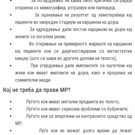
За потврдување на каква било критична ситуација
откриена со мамографија, ултразвук или палпација;
За оценување на резултат од хемотерапија кај
пациенти во напреден стадиум на карцином на дојка;
За одредување дали постои карцином на дојка кај
жените со поголем ризик;
Во откривање на примарното жариште на карцином
кај пациенти кои се дијагностицирани со метастатски
канцер (што се шири во другите делови на телото);
При утврдување дали имплантите се оштетени кај
жени кои имаат импланти на дојка, како и проценка на
сомнителни наоди.
Кој не треба да прави МР?
Луѓето кои имаат метални предмети во телото;
Луѓето кои имаат сериозни проблеми со бубрезите;
Луѓето кои се алергични на контрасното средство од
МР;
Луѓе кои не можат долго време да лежат