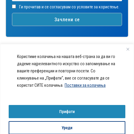
Ги прочитав и се согласувам со условите за користење.
Користиме колачиња на нашата веб-страна за да ви го
дадеме најрелевантното искуство со запомнување на
вашите преференции и повторни посети. Со
callcenter@acibademsistina.mk
кликнување на „Прифати“, вие се согласувате да се
+ 389 2 30 99 500
Acibadem
користат СИТЕ колачиња.
Поставки за колачиња
Daily Dose Of Health -
Sistina - За
Ул. Скупи 5А Скопје
Здравствен блог со совети за
животот се
вашeто здравје. Креиравме
работи!
портал кој ќе ви ги одговори
Прифати
сите прашања за вашето
здравје и ќе ви даде совети
за здрав живот.
Уреди