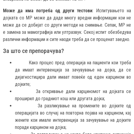
Може да има потреба од други тестови
: Испитувањето на
дојката со МР може да даде многу вредни информации кои не
може да се добијат со други методи на снимање. Сепак, МР не
е замена за мамографија или ултразвук. Секој испит обезбедува
различни информации и сите наоди треба да се проценат заедно.
За што се препорачува?
Како процес пред операција на пациенти кои треба
да имаат интервенција за зачувување на дојка, да се
дијагностицира дали имаат повеќе од еден карцином во
дојките;
За откривање дали карциномот на дојката се
проширил до градниот кош или другата дојка;
За разликување на промените во дојките од
операцијата во случај на повторна појава на карцином, кај
жените кои имале интервенција за зачувување на дојките
поради карцином на дојка;