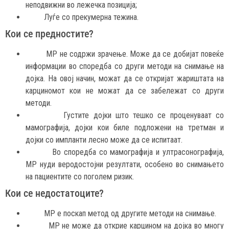
неподвижни во лежечка позиција;
Луѓе со прекумерна тежина.
Кои се предностите?
МР не содржи зрачење. Може да се добијат повеќе
информации во споредба со други методи на снимање на
дојка. На овој начин, можат да се откријат жариштата на
карциномот кои не можат да се забележат со други
методи.
Густите дојки што тешко се проценуваат со
мамографија, дојки кои биле подложени на третман и
дојки со импланти лесно може да се испитаат.
Во споредба со мамографија и ултрасонографија,
МР нуди веродостојни резултати, особено во снимањето
на пациентите со поголем ризик.
Кои се недостатоците?
МР е поскап метод од другите методи на снимање.
МР не може да открие карцином на дојка во многу