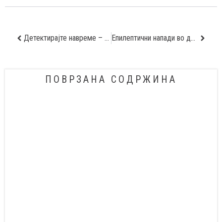
Детектирајте навреме – карцином на бели дробови!
Епилептични напади во детството
ПОВРЗАНА СОДРЖИНА