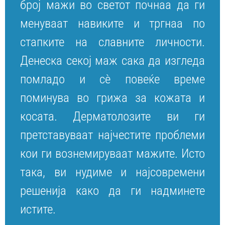
број мажи во светот почнаа да ги
менуваат навиките и тргнаа по
стапките на славните личности.
Денеска секој маж сака да изгледа
помладо и сè повеќе време
поминува во грижа за кожата и
косата. Дерматолозите ви ги
претставуваат најчестите проблеми
кои ги вознемируваат мажите. Исто
така, ви нудиме и најсовремени
решенија како да ги надминете
истите.