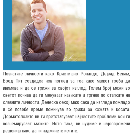
Познатите личности како Кристијано Роналдо, Дејвид Бекам,
Бред Пит создадоа нов поглед за тоа како мажот треба да
внимава и да се грижи за својот изглед. Голем број мажи во
светот почнаа да ги менуваат навиките и тргнаа по стапките на
славните личности. Денеска секој маж сака да изгледа помладо
и сè повеќе време поминува во грижа за кожата и косата.
Дерматолозите ви ги претставуваат најчестите проблеми кои ги
вознемируваат мажите. Исто така, ви нудиме и најсовремени
решенија како да ги надминете истите.