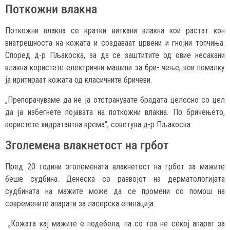
Поткожни влакна
Поткожни влакна се кратки виткани влакна кои растат кон
внатрешноста на кожата и создаваат црвени и гнојни топчиња.
Според д-р Пљакоска, за да се заштитите од овие несакани
влакна користете електрични машини за бри- чење, кои помалку
ја иритираат кожата од класичните бричеви.
„Препорачуваме да не ја отстранувате брадата целосно со цел
да ја избегнете појавата на поткожни влакна. По бричењето,
користете хидратантна крема“, советува д-р Пљакоска.
Зголемена влакнетост на грбот
Пред 20 години зголемената влакнетост на грбот за мажите
беше судбина. Денеска со развојот на дерматологијата
судбината на мажите може да се промени со помош на
современите апарати за ласерска епилација.
„Кожата кај мажите е подебела, па со тоа не секој апарат за