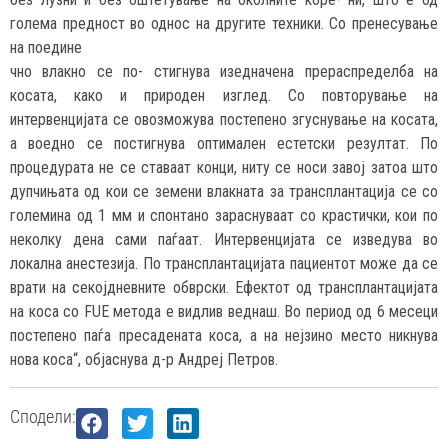
голема предност во однос на другите техники. Со пренесување
на поедине
чно влакно се по- стигнува изедначена прераспределба на
косата, како и природен изглед. Со повторување на
интервенцијата се овозможува постепено згуснување на косата,
а воедно се постигнува оптимален естетски резултат. По
процедурата не се ставаат конци, ниту се носи завој затоа што
дупчињата од кои се земени влакната за трансплантација се со
големина од 1 мм и спонтано зараснуваат со крастички, кои по
неколку дена сами паѓаат. Интервенцијата се изведува во
локална анестезија. По трансплантацијата пациентот може да се
врати на секојдневните обврски. Ефектот од трансплантацијата
на коса со FUE метода е видлив веднаш. Во период од 6 месеци
постепено паѓа пресадената коса, а на нејзино место никнува
нова коса“, објаснува д-р Андреј Петров.
Сподели: