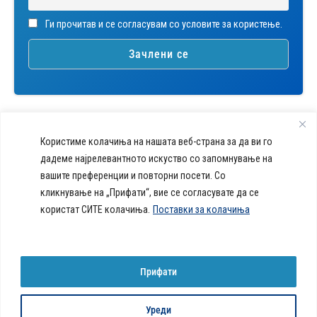
Ги прочитав и се согласувам со условите за користење.
Користиме колачиња на нашата веб-страна за да ви го
дадеме најрелевантното искуство со запомнување на
вашите преференции и повторни посети. Со
callcenter@acibademsistina.mk
кликнување на „Прифати“, вие се согласувате да се
+ 389 2 30 99 500
Acibadem
користат СИТЕ колачиња.
Поставки за колачиња
Daily Dose Of Health -
Sistina - За
Ул. Скупи 5А Скопје
Здравствен блог со совети за
животот се
вашeто здравје. Креиравме
работи!
портал кој ќе ви ги одговори
Прифати
сите прашања за вашето
здравје и ќе ви даде совети
за здрав живот.
Уреди