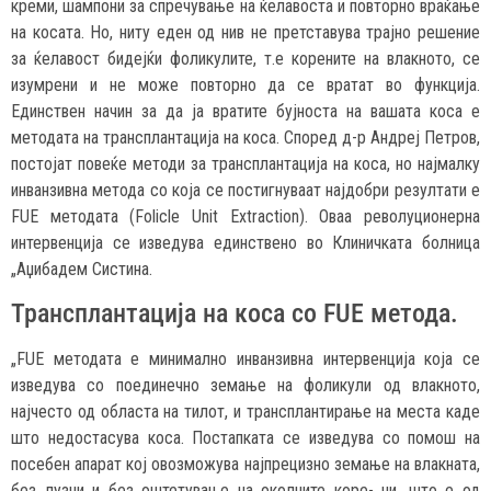
креми, шампони за спречување на ќелавоста и повторно враќање
на косата. Но, ниту еден од нив не претставува трајно решение
за ќелавост бидејќи фоликулите, т.е корените на влакното, се
изумрени и не може повторно да се вратат во функција.
Единствен начин за да ја вратите бујноста на вашата коса е
методата на трансплантација на коса. Според д-р Андреј Петров,
постојат повеќе методи за трансплантација на коса, но најмалку
инванзивна метода со која се постигнуваат најдобри резултати е
FUE методата (Folicle Unit Extraction). Оваа револуционерна
интервенција се изведува единствено во Клиничката болница
„Аџибадем Систина.
Трансплантација на коса со FUE метода.
„FUE методата е минимално инванзивна интервенција која се
изведува со поединечно земање на фоликули од влакното,
најчесто од областа на тилот, и трансплантирање на места каде
што недостасува коса. Постапката се изведува со помош на
посебен апарат кој овозможува најпрецизно земање на влакната,
без лузни и без оштетување на околните коре- ни, што е од