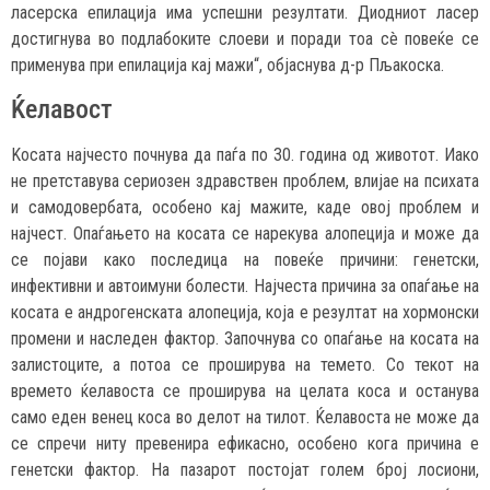
ласерска епилација има успешни резултати. Диодниот ласер
достигнува во подлабоките слоеви и поради тоа сè повеќе се
применува при епилација кај мажи“, објаснува д-р Пљакоска.
Ќелавост
Kосата најчесто почнува да паѓа по 30. година од животот. Иако
не претставува сериозен здравствен проблем, влијае на психата
и самодовербата, особено кај мажите, каде овој проблем и
најчест. Опаѓањето на косата се нарекува алопеција и може да
се појави како последица на повеќе причини: генетски,
инфективни и автоимуни болести. Најчеста причина за опаѓање на
косата е андрогенската алопеција, која е резултат на хормонски
промени и наследен фактор. Започнува со опаѓање на косата на
залистоците, а потоа се проширува на темето. Со текот на
времето ќелавоста се проширува на целата коса и останува
само еден венец коса во делот на тилот. Ќелавоста не може да
се спречи ниту превенира ефикасно, особено кога причина е
генетски фактор. На пазарот постојат голем број лосиони,