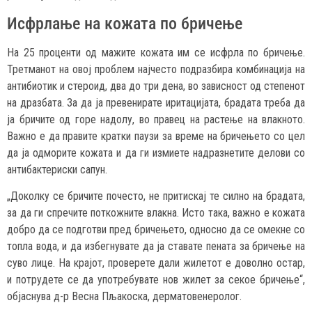
Исфрлање на кожата по бричење
На 25 проценти од мажите кожата им се исфрла по бричење.
Третманот на овој проблем најчесто подразбира комбинација на
антибиотик и стероид, два до три дена, во зависност од степенот
на дразбата. За да ја превeнирате иритацијата, брадата треба да
ја бричите од горе надолу, во правец на растење на влакното.
Важно е да правите кратки паузи за време на бричењето со цел
да ја одморите кожата и да ги измиете надразнетите делови со
антибактериски сапун.
„Доколку се бричите почесто, не притискај те силно на брадата,
за да ги спречите поткожните влакна. Исто така, важно е кожата
добро да се подготви пред бричењето, односно да се омекне со
топла вода, и да избегнувате да ја ставате пената за бричење на
суво лице. На крајот, проверете дали жилетот е доволно остар,
и потрудете се да употребувате нов жилет за секое бричење“,
објаснува д-р Весна Пљакоска, дерматовенеролог.