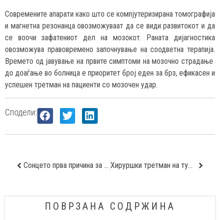
Современите апарати како што се компјутеризирана томографија
и магнетна резонанца овозможуваат да се види развитокот и да
се воочи зафатениот дел на мозокот. Раната дијагностика
овозможува правовремено започнување на соодветна терапија.
Времето од јавување на првите симптоми на мозочно страдање
до доаѓање во болница е приоритет број еден за брз, ефикасен и
успешен третман на пациенти со мозочен удар.
Сподели:
Сонцето прва причина за карцином на кожа
Хируршки третман на тумори на простата
ПОВРЗАНА СОДРЖИНА