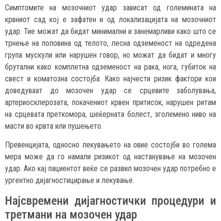
Симптомите на мозочниот удар зависат од големината на
крвниот сад кој е зафатен и од локализацијата на мозочниот
удар. Тие можат да бидат минимални и занемарливи како што се
трнење на половина од телото, лесна одземеност на одредена
група мускули или нарушен говор, но можат да бидат и многу
брутални како комплетна одземеност на рака, нога, губиток на
свест и коматозна состојба. Како најчести ризик фактори кои
доведуваат до мозочен удар се срцевите заболувања,
артериосклерозата, покачениот крвен притисок, нарушен ритам
на срцевата преткомора, шеќерната болест, зголемено ниво на
масти во крвта или пушењето.
Превенцијата, односно лекувањето на овие состојби во голема
мера може да го намали ризикот од настанување на мозочен
удар. Ако кај пациентот веќе се развил мозочен удар потребно е
ургентно дијагностицирање и лекување.
Најсвремени дијагностички процедури и
третмани на мозочен удар