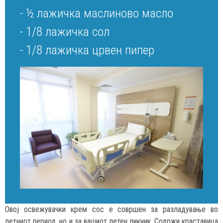
- ½ лажичка маслиново масло
- 1/8 лажичка сол
- 1/8 лажичка црвен пипер
Овој освежувачки крем сос е совршен за разладување во
летниот период, но и за вашиот летен пикник. Содржи краставица