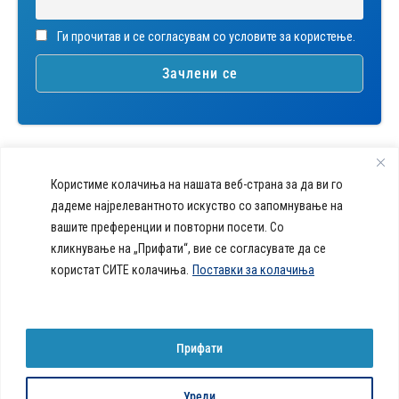
Ги прочитав и се согласувам со условите за користење.
Користиме колачиња на нашата веб-страна за да ви го
дадеме најрелевантното искуство со запомнување на
вашите преференции и повторни посети. Со
callcenter@acibademsistina.mk
кликнување на „Прифати“, вие се согласувате да се
+ 389 2 30 99 500
Acibadem
користат СИТЕ колачиња.
Поставки за колачиња
Daily Dose Of Health -
Sistina - За
Ул. Скупи 5А Скопје
Здравствен блог со совети за
животот се
вашeто здравје. Креиравме
работи!
портал кој ќе ви ги одговори
Прифати
сите прашања за вашето
здравје и ќе ви даде совети
за здрав живот.
Уреди