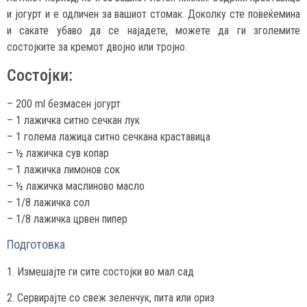
и јогурт и е одличен за вашиот стомак. Доколку сте повеќемина
и сакате убаво да се најадете, можете да ги зголемите
состојките за кремот двојно или тројно.
Состојки:
– 200 ml безмасен јогурт
– 1 лажичка ситно сечкан лук
– 1 голема лажица ситно сечкана краставица
– ½ лажичка сув копар
– 1 лажичка лимонов сок
– ½ лажичка маслиново масло
– 1/8 лажичка сол
– 1/8 лажичка црвен пипер
Подготовка
1. Измешајте ги сите состојки во мал сад
2. Сервирајте со свеж зеленчук, пита или ориз