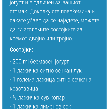
јогурт и е одличен за вашиот
стомак. Доколку сте повеќемина и
сакате убаво да се најадете, можете
да ги зголемите состојките за
кремот двојно или тројно.
Состојки:
- 200 ml безмасен јогурт
- 1 лажичка ситно сечкан лук
- 1 голема лажица ситно сечкана
краставица
- ½ лажичка сув копар
- 1 лажичка лимонов сок