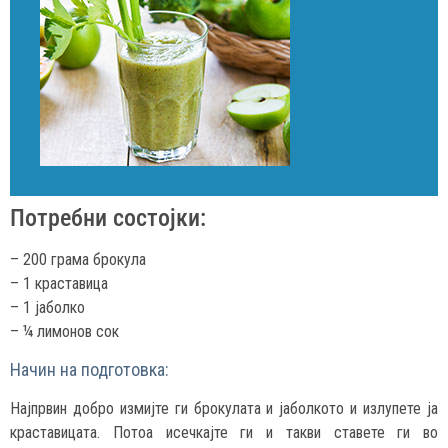
Потребни состојки:
– 200 грама брокула
– 1 краставица
– 1 јаболко
– ¼ лимонов сок
Начин на подготовка:
Најпрвин добро измијте ги брокулата и јаболкото и излупете ја
краставицата. Потоа исечкајте ги и такви ставете ги во