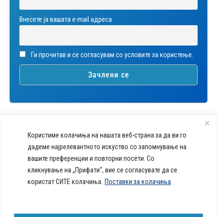
Внесете ја вашата е-mail адреса
Ги прочитав и се согласувам со условите за користење.
Користиме колачиња на нашата веб-страна за да ви го
дадеме најрелевантното искуство со запомнување на
вашите преференции и повторни посети. Со
callcenter@acibademsistina.mk
кликнување на „Прифати“, вие се согласувате да се
+ 389 2 30 99 500
Acibadem
користат СИТЕ колачиња.
Поставки за колачиња
Daily Dose Of Health -
Sistina - За
Ул. Скупи 5А Скопје
Здравствен блог со совети за
животот се
вашeто здравје. Креиравме
работи!
портал кој ќе ви ги одговори