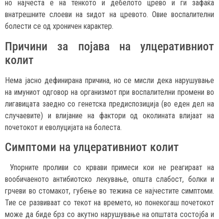
но најчеста е на тенкото и дебелото црево и ги зафаќа
внатрешните слоеви на ѕидот на цревото. Овие воспалителни
болести се од хроничен карактер.
Причини за појава на улцеративниот
колит
Нема јасно дефинирана причина, но се мисли дека нарушување
на имуниот одговор на организмот при воспалителни промени во
лигавицата заедно со генетска предиспозиција (во еден дел на
случаевите) и влијание на фактори од околината влијаат на
почетокот и еволуцијата на болеста.
Симптоми на улцеративниот колит
Упорните проливи со крвави примеси кои не реагираат на
вообичаеното антибиотско лекување, општа слабост, болки и
грчеви во стомакот, губење во тежина се најчестите симптоми.
Тие се развиваат со текот на времето, но понекогаш почетокот
може да биде брз со акутно нарушување на општата состојба и