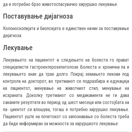
да е потребно брзо животоспасувачко хируршко лекување.
Поставување дијагноза
Колоноскопијата и биопсијата е единствен начин за поставување
дијагноза.
Лекување
Лекувањето на пациентот и следењето на болеста го прават
специјалисти гастроентерохепатолози. Болеста е хронична па и
лекувањето знае да трае долго. Покрај земањето лекови под
контрола на докторот, во третманот се подразбира и едукација
на пациентот, менување на животниот стил, менување на
исхраната. Доколку третманот со медикаменти не ги дава
саканите резултати во период од шест месеци или состојбата на
па- циентот се влошува, тогаш е потребно хируршко лекување.
Пациентот уште на почетокот со запознавање со болеста треба
да биде информиран за можноста за хируршкото лекување.