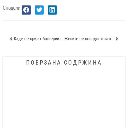
Сподели:
Каде се кријат бактериите и како да ги избегнете?
Жените се поподложни на болки во зглобовите
ПОВРЗАНА СОДРЖИНА