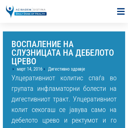
ВОСПАЛЕНИЕ НА
СЛУЗНИЦАТА НА ДЕБЕЛОТО
ЦРЕВО
март 14, 2016
Дигестивно здравје
Улцеративниот колитис спаѓа во
групата инфламаторни болести на
дигестивниот тракт. Улцеративниот
колит секогаш се јавува само на
дебелото црево и ректумот и го