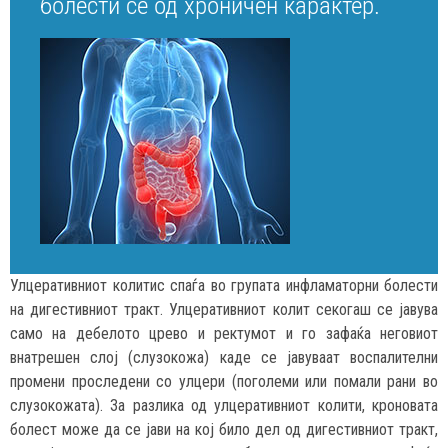
болести се од хроничен карактер.
Улцеративниот колитис спаѓа во групата инфламаторни болести
на дигестивниот тракт. Улцеративниот колит секогаш се јавува
само на дебелото црево и ректумот и го зафаќа неговиот
внатрешен слој (слузокожа) каде се јавуваат воспалителни
промени проследени со улцери (поголеми или помали рани во
слузокожата). За разлика од улцеративниот колити, кроновата
болест може да се јави на кој било дел од дигестивниот тракт,