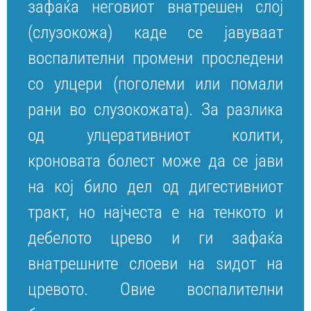
зафаќа неговиот внатрешен слој
(слузокожа) каде се јавуваат
воспалителни промени проследени
со улцери (поголеми или помали
рани во слузокожата). За разлика
од улцеративниот колити,
кроновата болест може да се јави
на кој било дел од дигестивниот
тракт, но најчеста е на тенкото и
дебелото црево и ги зафаќа
внатрешните слоеви на ѕидот на
цревото. Овие воспалителни