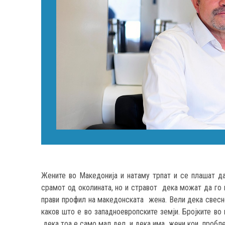
Жените во Македонија и натаму трпат и се плашат да
срамот од околината, но и стравот дека можат да го 
прави профил на македонската жена. Вели дека свесн
каков што е во западноевропските земји. Бројките во
дека тоа е само мал дел и дека има жени кои проблеми