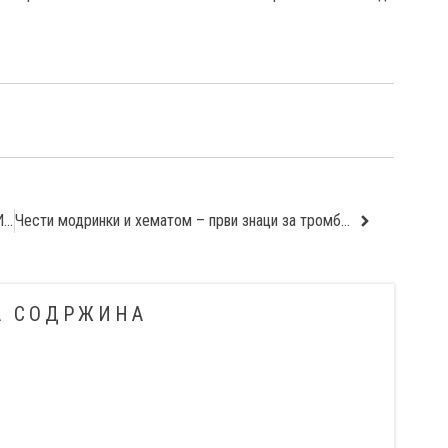
МИКРОХИРУРШКИ ТРЕТМАН НА ЛУМБАЛНА ДИСКУС ХЕРНИЈА
Чести модринки и хематом – први знаци за тромбоцитопенија
А СОДРЖИНА