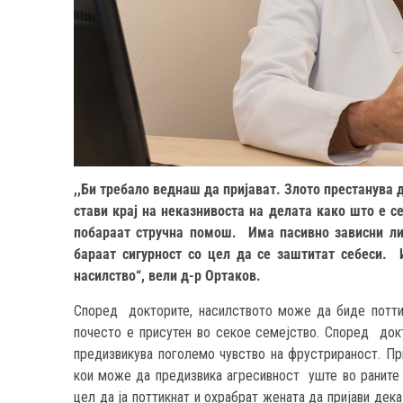
,,Би требало веднаш да пријават. Злото престанува д
стави крај на неказнивоста на делата како што е с
побараат стручна помош. Има пасивно зависни ли
бараат сигурност со цел да се заштитат себеси. 
насилство“, вели д-р Ортаков.
Според докторите, насилството може да биде поттикн
почесто е присутен во секое семејство. Според докт
предизвикува поголемо чувство на фрустрираност. При
кои може да предизвика агресивност уште во раните 
цел да ја поттикнат и охрабрат жената да пријави дек