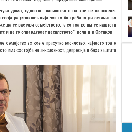
учува дома, односно насилството на кое се изложени.
 своја рационализација зошто би требало да останат во
же да се растури семејството, а со тоа ќе им се наштети
те и да го оправдуваат насилството“, вели д-р Ортаков.
е семејство во кое е присутно насилство, најчесто тоа е
сто има состојба на анксиозност, депресија и бара заштита