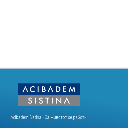
Acibadem Sistina - За животот се работи!