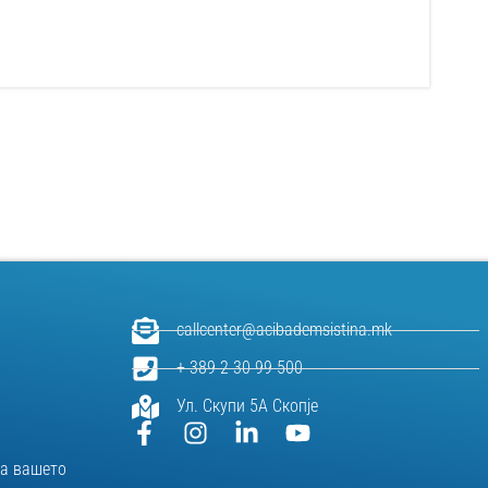
callcenter@acibademsistina.mk
+ 389 2 30 99 500
Ул. Скупи 5А Скопје
за вашeто