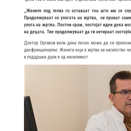
,,Жените под тепих го оставаат тоа што им се сл
Продолжуваат со улогата на жртва, си прават сами
улога на жртва. Постои срам, постојат идеи дека мо
на децата. Тие продолжуваат да ги негираат состојби
Доктор Ортаков вели дека лесно може да се препозна
дисфункционално. Жената која е жртва на насилство че
и поддршка дури и од насилникот.