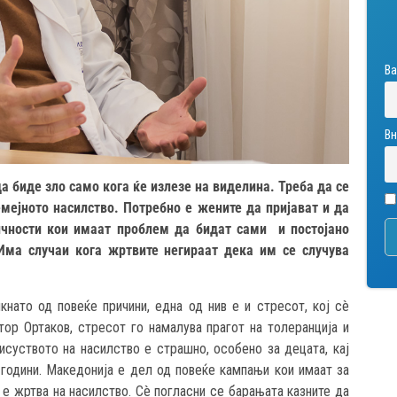
Ва
Вн
а биде зло само кога ќе излезе на виделина. Треба да се
емејното насилство. Потребно е жените да пријават и да
чности кои имаат проблем да бидат сами и постојано
Има случаи кога жртвите негираат дека им се случува
ато од повеќе причини, една од нив е и стресот, кој сè
ор Ортаков, стресот го намалува прагот на толеранција и
суството на насилство е страшно, особено за децата, кај
години. Македонија е дел од повеќе кампањи кои имаат за
а е жртва на насилство. Сè погласни се барањата казните да