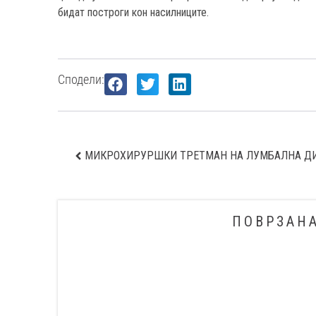
бидат построги кон насилниците.
Сподели:
ПОВРЗАН