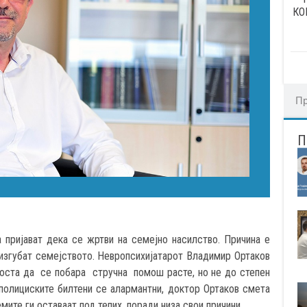
КО
 пријават дека се жртви на семејно насилство. Причина е
изгубат семејството. Невропсихијатарот Владимир Ортаков
оста да се побара стручна помош расте, но не до степен
 полициските билтени се алармантни, доктор Ортаков смета
те ги оставаат под тепих, поради низа свои причини.