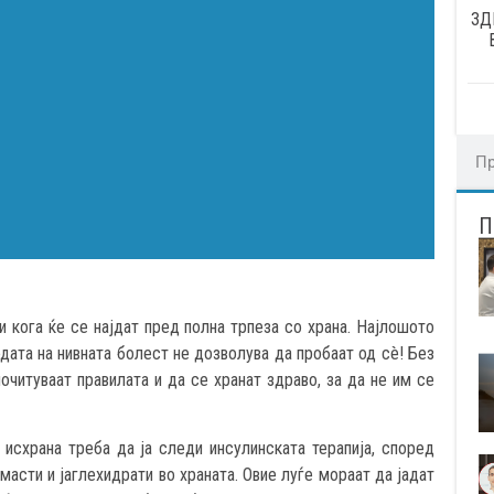
ЗД
 кога ќе се најдат пред полна трпеза со храна. Најлошото
дата на нивната болест не дозволува да пробаат од сè! Без
почитуваат правилата и да се хранат здраво, за да не им се
 исхрана треба да ја следи инсулинската терапија, според
масти и јаглехидрати во храната. Овие луѓе мораат да јадат