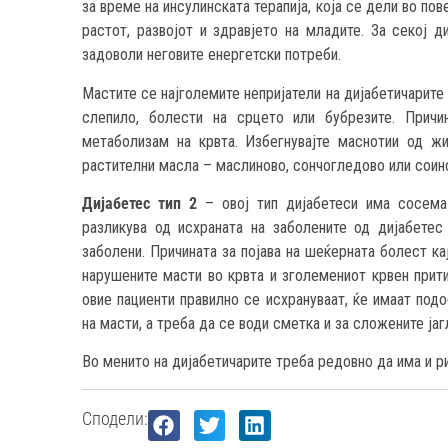
за време на инсулинската терапија, која се дели во по
растот, развојот и здравјето на младите. За секој д
задоволи неговите енергетски потреби.
Мастите се најголемите непријатели на дијабетичарите
слепило, болести на срцето или бубрезите. Причи
метаболизам на крвта. Избегнувајте маснотии од жив
растителни масла – маслиново, сончогледово или соин
Дијабетес тип 2
– овој тип дијабетеси има сосема
разликува од исхраната на заболените од дијабетес
заболени. Причината за појава на шеќерната болест ка
нарушените масти во крвта и зголемениот крвен притис
овие пациенти правилно се исхрануваат, ќе имаат под
на масти, а треба да се води сметка и за сложените ја
Во менито на дијабетичарите треба редовно да има и ри
Сподели: