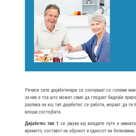
Речиси сите дијабетичари се соочуваат со големи маки
за нив е тоа што можат само да гледаат бидејќи приро
разлика на кој тип дијабетес се работи, мораат да ги 
влоши состојбата.
Дијабетес тип 1
се јавува кај младите луѓе и нивната
времето, составот на оброкот и односот на белковини, 