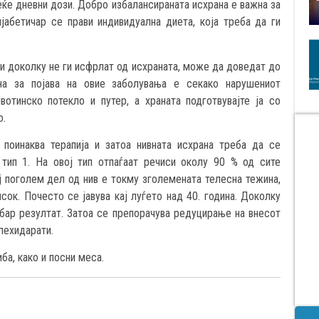
веќе дневни дози. Добро избалансираната исхрана е важна за
ијабетичар се прави индивидуална диета, која треба да ги
 и доколку не ги исфрлат од исхраната, може да доведат до
на за појава на овие заболувања е секако нарушениот
отинско потекло и путер, а храната подготвувајте ја со
о.
 поинаква терапија и затоа нивната исхрана треба да се
 тип 1. На овој тип отпаѓаат речиси околу 90 % од сите
ј поголем дел од нив е токму зголемената телесна тежина,
ок. Почесто се јавува кај луѓето над 40. година. Доколку
обар резултат. Затоа се препорачува редуцирање на внесот
глехидарати.
ба, како и посни меса.