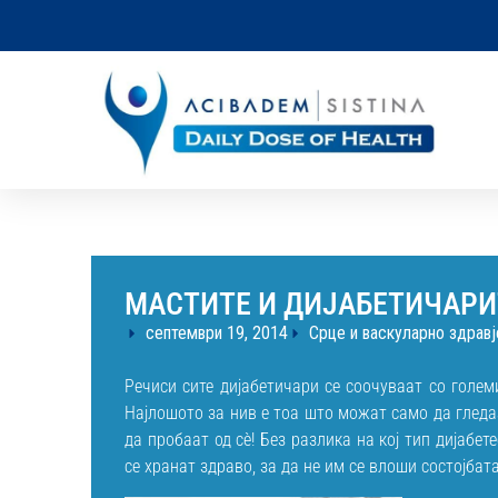
МАСТИТЕ И ДИЈАБЕТИЧАРИ
септември 19, 2014
Срце и васкуларно здравј
Речиси сите дијабетичари се соочуваат со големи
Најлошото за нив е тоа што можат само да гледа
да пробаат од сè! Без разлика на кој тип дијабет
се хранат здраво, за да не им се влоши состојбата