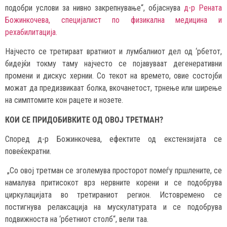
подобри услови за нивно закрепнување“, објаснува
д-р Рената
Божинкочева, специјалист по физикална медицина и
рехабилитација.
Најчесто се третираат вратниот и лумбалниот дел од ‘рбетот,
бидејќи токму таму најчесто се појавуваат дегенеративни
промени и дискус хернии. Со текот на времето, овие состојби
можат да предизвикаат болка, вкочанетост, трнење или ширење
на симптомите кон рацете и нозете.
КОИ СЕ ПРИДОБИВКИТЕ ОД ОВОЈ ТРЕТМАН?
Според д-р Божинкочева, ефектите од екстензијата се
повеќекратни.
„Со овој третман се зголемува просторот помеѓу пршлените, се
намалува притисокот врз нервните корени и се подобрува
циркулацијата во третираниот регион. Истовремено се
постигнува релаксација на мускулатурата и се подобрува
подвижноста на ‘рбетниот столб“, вели таа.