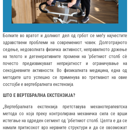
Болките во вратот и долниот дел од грбот се меѓу најчестите
здравствени проблеми на современиот човек. Долготрајното
седење, недоволната физичка активност, неправилното држење
на телото и дегенеративните промени на ‘рбетниот столб сè
почесто предизвикуваат непријатност и ограничување на
секојдневните активности. Во физикалната медицина, една од
методите што успешно се применува во третманот на овие
состојби е вертебралната екстензија.
ШТО Е ВЕРТЕБРАЛНА ЕКСТЕНЗИЈА?
„Вертебралната екстензија претставува механотерапевтска
метода со која преку контролирана механичка сила се врши
истегање на одреден сегмент од ‘рбетниот столб. Целта е да се
намали притисокот врз нервните структури и да се овозможат