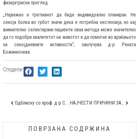
физијатриски преглед.
„Најважно е третманот да биде индивидуално планиран. Не
секоја болка во грбот значи дека е потребна екстензија, но кај
внимателно селектирани пациенти оваа метода може значително
да го подобри квалитетот на животот и да помогне во враќањето
на секојдневните активности“, заклучува д-р Рената
Божинкочева.
Сподели:
Одблиску со проф. д-р Сотир Ставридис, уролог
НАЈЧЕСТИ ПРИЧИНИ ЗА ПОСЕТА НА УРГЕНТЕН ЦЕНТАР ВО ЛЕТНИОТ ПЕРИОД
ПОВРЗАНА СОДРЖИНА