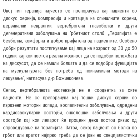
Овој тип терапија најчесто се препорачува кај пациенти со
дискус хернија, компресија и иритација на спиналните корени,
цервикални невралгии, вертеброгени главоболки и други
дегенеративни заболувања на ‘рбетниот столб. „Терапијата е
безболна, комфорна и добро прифатена од пациентите. Особено
добри резултати постигнуваме кај лица на возраст од 30 до 50
години, кај кои постои реална можност да се подобри положбата
на дискусот, да се намали болката и да се подобри функцијата
на мускулатурата без потреба од поинвазивни методи на
лекување“, нагласува д-р Божинкочева.
Сепак, вертебралната екстензија не е соодветна за сите
пациенти. Не се препорачува кај тешки дискус хернии со
изразени моторни испади, воспалителни заболувања, одредени
кардиоваскуларни состојби, онколошки заболувања и други
состојби кај кои лекарот ќе процени дека постои ризик од
спроведување на терапијата. Затоа, секој пациент со болка во
грбот или вратот најпрво треба да се јави на специјалистички