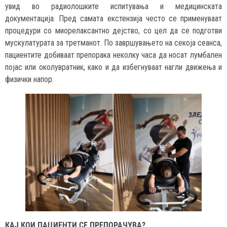
увид во радиолошките испитувања и медицинската
документација. Пред самата екстензија често се применуваат
процедури со миорелаксантно дејство, со цел да се подготви
мускулатурата за третманот. По завршувањето на секоја сеанса,
пациентите добиваат препорака неколку часа да носат лумбален
појас или околувратник, како и да избегнуваат нагли движења и
физички напор.
КАЈ КОИ ПАЦИЕНТИ СЕ ПРЕПОРАЧУВА?