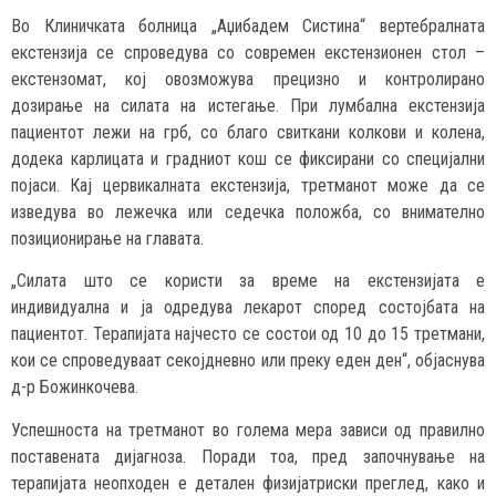
Во Клиничката болница „Аџибадем Систина“ вертебралната
екстензија се спроведува со современ екстензионен стол –
екстензомат, кој овозможува прецизно и контролирано
дозирање на силата на истегање. При лумбална екстензија
пациентот лежи на грб, со благо свиткани колкови и колена,
додека карлицата и градниот кош се фиксирани со специјални
појаси. Кај цервикалната екстензија, третманот може да се
изведува во лежечка или седечка положба, со внимателно
позиционирање на главата.
„Силата што се користи за време на екстензијата е
индивидуална и ја одредува лекарот според состојбата на
пациентот. Терапијата најчесто се состои од 10 до 15 третмани,
кои се спроведуваат секојдневно или преку еден ден“, објаснува
д-р Божинкочева.
Успешноста на третманот во голема мера зависи од правилно
поставената дијагноза. Поради тоа, пред започнување на
терапијата неопходен е деталeн физијатриски преглед, како и