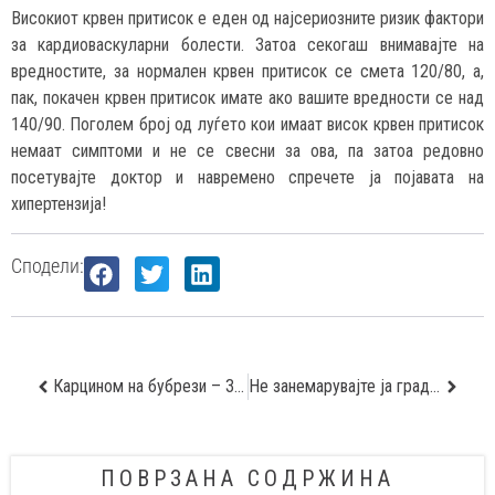
Високиот крвен притисок е еден од најсериозните ризик фактори
за кардиоваскуларни болести. Затоа секогаш внимавајте на
вредностите, за нормален крвен притисок се смета 120/80, а,
пак, покачен крвен притисок имате ако вашите вредности се над
140/90. Поголем број од луѓето кои имаат висок крвен притисок
немаат симптоми и не се свесни за ова, па затоа редовно
посетувајте доктор и навремено спречете ја појавата на
хипертензија!
Сподели:
Карцином на бубрези – Зошто се важни посетите на уролог?
Не занемарувајте ја градната болка
ПОВРЗАНА СОДРЖИНА