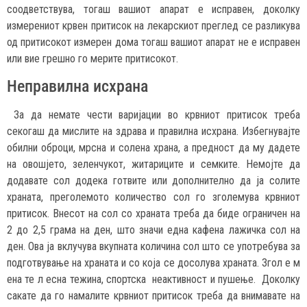
соодветствува, тогаш вашиот апарат е исправен, доколку
измерениот крвен притисок на лекарскиот преглед се разликува
од притисокот измерен дома тогаш вашиот апарат не е исправен
или вие грешно го мерите притисокот.
Неправилна исхрана
За да немате чести варијации во крвниот притисок треба
секогаш да мислите на здрава и правилна исхрана. Избегнувајте
обилни оброци, мрсна и солена храна, а предност да му дадете
на овошјето, зеленчукот, житариците и семките. Немојте да
додавате сол додека готвите или дополнително да ја солите
храната, преголемото количество сол го зголемува крвниот
притисок. Внесот на сол со храната треба да биде ограничен на
2 до 2,5 грама на ден, што значи една кафена лажичка сол на
ден. Ова ја вклучува вкупната количина сол што се употребува за
подготвување на храната и со која се досолува храната. Згол е м
ена те л есна тежина, спортска неактивност и пушење. Доколку
сакате да го намалите крвниот притисок треба да внимавате на