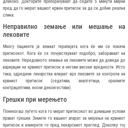
длабоко. Докторите препорачуваат да седите 5 минути мирни
пред да го мерат вашиот крвен притисок за да се добие реална
слика.
Неправилно земање или мешање на
лековите
Многу пациенти ја земаат терапијата кога ќе им се покачи
притисокот. Кога ќе се почувствуваат подобро, забораваат на
лековите. Нередовното земање на лековите може да доведе до
варијации на крвниот притисок и негови високи вредности. Исто
така, одредени лекарства влијаат врз лековите за контрола на
крвниот притисок (седативи, аналгетици, оралните
контрацептиви, носни деконгестиви).
Грешки при мерењето
Понекогаш луѓето кога го мерат притисокот во домашни услови
прават грешки. Земете го вашиот апарат за мерење на крвниот
притисок и измерете го пред лекарскиот преглед. Доколку тој