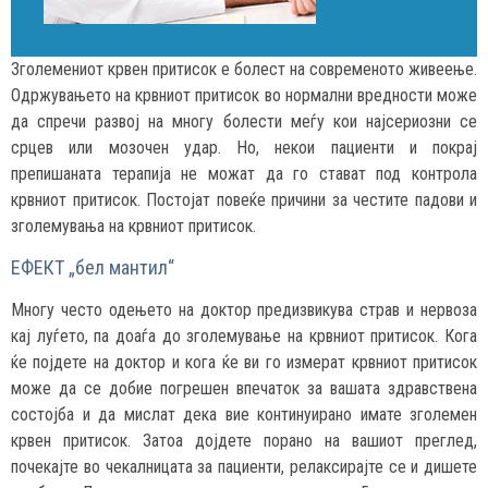
Зголемениот крвен притисок е болест на современото живеење.
Одржувањето на крвниот притисок во нормални вредности може
да спречи развој на многу болести меѓу кои најсериозни се
срцев или мозочен удар. Но, некои пациенти и покрај
препишаната терапија не можат да го стават под контрола
крвниот притисок. Постојат повеќе причини за честите падови и
зголемувања на крвниот притисок.
ЕФЕКТ „бел мантил“
Многу често одењето на доктор предизвикува страв и нервоза
кај луѓето, па доаѓа до зголемување на крвниот притисок. Кога
ќе појдете на доктор и кога ќе ви го измерат крвниот притисок
може да се добие погрешен впечаток за вашата здравствена
состојба и да мислат дека вие континуирано имате зголемен
крвен притисок. Затоа дојдете порано на вашиот преглед,
почекајте во чекалницата за пациенти, релаксирајте се и дишете