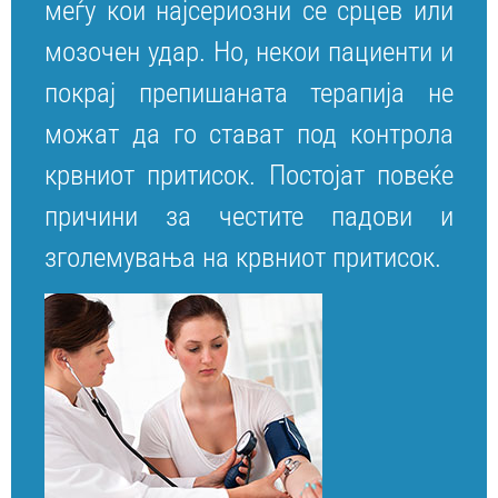
меѓу кои најсериозни се срцев или
мозочен удар. Но, некои пациенти и
покрај препишаната терапија не
можат да го стават под контрола
крвниот притисок. Постојат повеќе
причини за честите падови и
зголемувања на крвниот притисок.