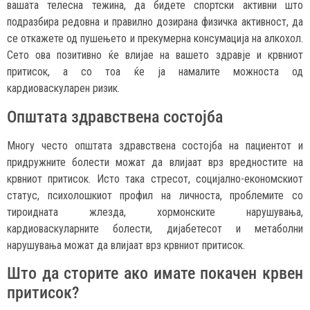
вашата телесна тежина, да бидете спортски активни што
подразбира редовна и правилно дозирана физичка активност, да
се откажете од пушењето и прекумерна консумација на алкохол.
Сето ова позитивно ќе влијае на вашето здравје и крвниот
притисок, а со тоа ќе ја намалите можноста од
кардиоваскуларен ризик.
Општата здравствена состојба
Многу често општата здравствена состојба на пациентот и
придружните болести можат да влијаат врз вредностите на
крвниот притисок. Исто така стресот, социјално-економскиот
статус, психолошкиот профил на личноста, проблемите со
тироидната жлезда, хормонските нарушувања,
кардиоваскуларните болести, дијабетесот и метаболни
нарушувања можат да влијаат врз крвниот притисок.
Што да сторите ако имате покачен крвен
притисок?