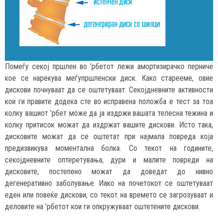
Помеѓу секој пршлен во ’рбетот лежи амортизирачко перниче
кое се нарекува меѓупршленски диск. Како старееме, овие
дискови почнуваат да се оштетуваат. Секојдневните активности
кои ги правите додека сте во исправена положба е тест за тоа
колку вашиот ’рбет може да ја издржи вашата телесна тежина и
колку притисок можат да издржат вашите дискови. Исто така,
дисковите можат да се оштетат при најмала повреда која
предизвикува моментална болка. Со текот на годините,
секојдневните оптеретувања, дури и малите повреди на
дисковите, постепено можат да доведат до нивно
дегенеративно заболување. Иако на почетокот се оштетуваат
еден или повеќе дискови, со текот на времето се загрозуваат и
деловите на ’рбетот кои ги опкружуваат оштетените дискови.