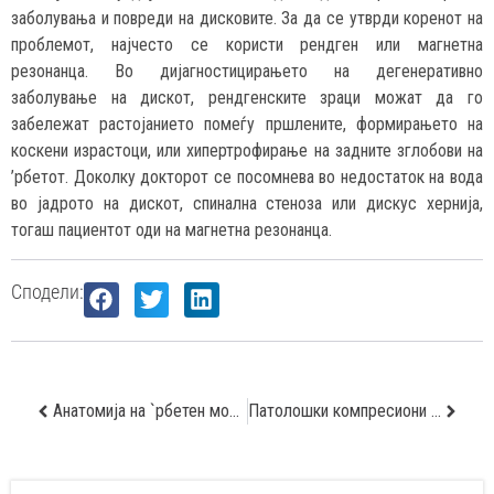
заболувања и повреди на дисковите. За да се утврди коренот на
проблемот, најчесто се користи рендген или магнетна
резонанца. Во дијагностицирањето на дегенеративно
заболување на дискот, рендгенските зраци можат да го
забележат растојанието помеѓу пршлените, формирањето на
коскени израстоци, или хипертрофирање на задните зглобови на
’рбетот. Доколку докторот се посомнева во недостаток на вода
во јадрото на дискот, спинална стеноза или дискус хернија,
тогаш пациентот оди на магнетна резонанца.
Сподели:
Анатомија на `рбетен мозок
Патолошки компресиони фрактури на прешлените