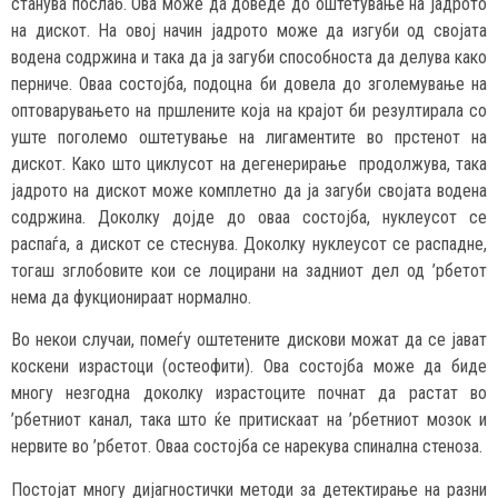
станува послаб. Ова може да доведе до оштетување на јадрото
на дискот. На овој начин јадрото може да изгуби од својата
водена содржина и така да ја загуби способноста да делува како
перниче. Оваа состојба, подоцна би довела до зголемување на
оптоварувањето на пршлените која на крајот би резултирала со
уште поголемо оштетување на лигаментите во прстенот на
дискот. Како што циклусот на дегенерирање продолжува, така
јадрото на дискот може комплетно да ја загуби својата водена
содржина. Доколку дојде до оваа состојба, нуклеусот се
распаѓа, а дискот се стеснува. Доколку нуклеусот се распадне,
тогаш зглобовите кои се лоцирани на задниот дел од ’рбетот
нема да фукционираат нормално.
Во некои случаи, помеѓу оштетените дискови можат да се јават
коскени израстоци (остеофити). Ова состојба може да биде
многу незгодна доколку израстоците почнат да растат во
’рбетниот канал, така што ќе притискаат на ’рбетниот мозок и
нервите во ’рбетот. Оваа состојба се нарекува спинална стеноза.
Постојат многу дијагностички методи за детектирање на разни