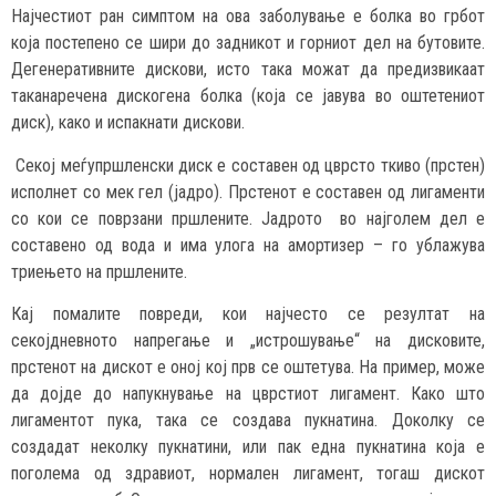
Најчестиот ран симптом на ова заболување е болка во грбот
која постепено се шири до задникот и горниот дел на бутовите.
Дегенеративните дискови, исто така можат да предизвикаат
таканаречена дискогена болка (која се јавува во оштетениот
диск), како и испакнати дискови.
Секој меѓупршленски диск е составен од цврсто ткиво (прстен)
исполнет со мек гел (јадро). Прстенот е составен од лигаменти
со кои се поврзани пршлените. Јадрото во најголем дел е
составено од вода и има улога на амортизер – го ублажува
триењето на пршлените.
Кај помалите повреди, кои најчесто се резултат на
секојдневното напрегање и „истрошување“ на дисковите,
прстенот на дискот е оној кој прв се оштетува. На пример, може
да дојде до напукнување на цврстиот лигамент. Како што
лигаментот пука, така се создава пукнатина. Доколку се
создадат неколку пукнатини, или пак една пукнатина која е
поголема од здравиот, нормален лигамент, тогаш дискот