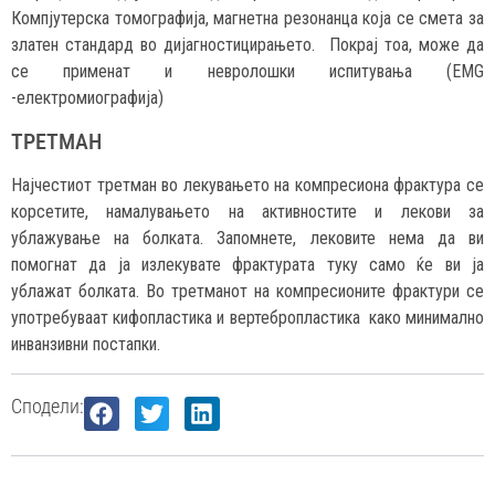
Компјутерска томографија, магнетна резонанца која се смета за
златен стандард во дијагностицирањето. Покрај тоа, може да
се применат и невролошки испитувања (EMG
-електромиографија)
ТРЕТМАН
Најчестиот третман во лекувањето на компресиона фрактура се
корсетите, намалувањето на активностите и лекови за
ублажување на болката. Запомнете, лековите нема да ви
помогнат да ја излекувате фрактурата туку само ќе ви ја
ублажат болката. Во третманот на компресионите фрактури се
употребуваат кифопластика и вертебропластика како минимално
инванзивни постапки.
Сподели: