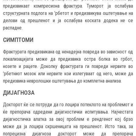
предизвикаат компресиона фрактура. Туморот ја ослабува
структурната подлога на ’рбетот и предизвикува оштетување на
делови од прешленот и ја ослабува коската додека не се
распадне.
СИМПТОМИ
Фрактурата предизвикана од ненадејна повреда во зависност од
локализацијата може да предизвика остра болка во грбот,
нозете и рацете. Доколку фрактурата ги повреди нервите во
’рбетниот мозок или нервите кои излегуваат од него, може да
предизвика невролошки оштетувања до комплетна анализа.
ДИЈАГНОЗА
Докторот ќе се потруди да го лоцира потеклото на проблемот и
ќе препорача одредени дијагностички испитувања. Најчестата
дијагностичка алатка за овој проблем е рендгенот кој брзо
може да ја лоцира скршеницата на прешленот. Исто така, за
попрецизна дијагноза докторот може да препорача