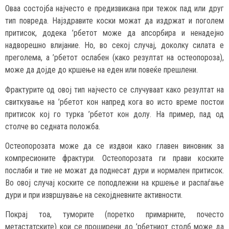
Оваа состојба најчесто е предизвикана при тежок пад или друг
тип повреда. Најздравите коски можат да издржат и поголем
притисок, додека ’рбетот може да апсорбира и ненадејно
надворешно влијание. Но, во секој случај, доколку силата е
преголема, а ’рбетот ослабен (како резултат на остеопороза),
може да дојде до кршење на еден или повеќе прешлени.
Фрактурите од овој тип најчесто се случуваат како резултат на
свиткување на ’рбетот кон напред кога во исто време постои
притисок кој го турка ’рбетот кон долу. На пример, пад од
столче во седната положба.
Остеопорозата може да се издвои како главен виновник за
компресионите фрактури. Остеопорозата ги прави коските
послаби и тие не можат да поднесат дури и нормален притисок.
Во овој случај коските се поподлежни на кршење и распаѓање
дури и при извршување на секојдневните активности.
Покрај тоа, туморите (поретко примарните, почесто
метастатските) кои се проширени до ’рбетниот столб може да