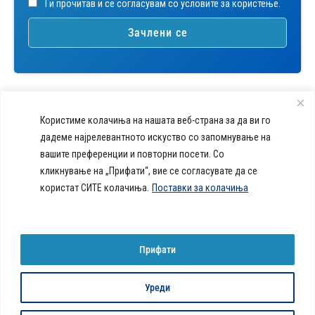
Ги прочитав и се согласувам со условите за користење.
Користиме колачиња на нашата веб-страна за да ви го
дадеме најрелевантното искуство со запомнување на
вашите преференции и повторни посети. Со
callcenter@acibademsistina.mk
кликнување на „Прифати“, вие се согласувате да се
+ 389 2 30 99 500
Acibadem
користат СИТЕ колачиња.
Поставки за колачиња
Daily Dose Of Health -
Sistina - За
Ул. Скупи 5А Скопје
Здравствен блог со совети за
животот се
вашeто здравје. Креиравме
работи!
портал кој ќе ви ги одговори
Прифати
сите прашања за вашето
здравје и ќе ви даде совети
за здрав живот.
Уреди
© 2026 Сите права се задржани
Политика за колачиња на веб-страница