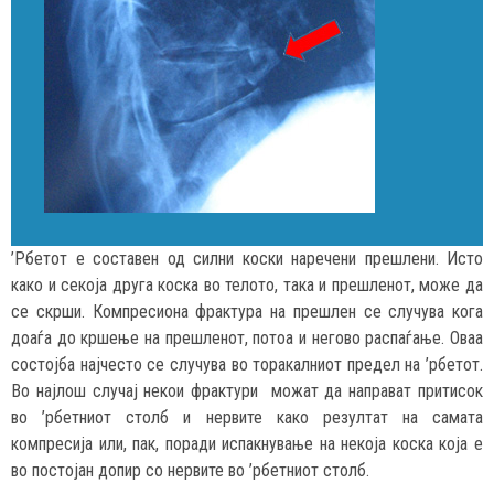
’Рбетот е составен од силни коски наречени прешлени. Исто
како и секоја друга коска во телото, така и прешленот, може да
се скрши. Компресиона фрактура на прешлен се случува кога
доаѓа до кршење на прешленот, потоа и негово распаѓање. Оваа
состојба најчесто се случува во торакалниот предел на ’рбетот.
Во најлош случај некои фрактури можат да направат притисок
во ’рбетниот столб и нервите како резултат на самата
компресија или, пак, поради испакнување на некоја коска која е
во постојан допир со нервите во ’рбетниот столб.